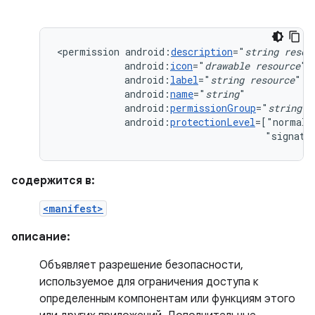
<permission
android:
description
="
string
resou
android:
icon
="
drawable
resource
android:
label
="
string
resource
android:
name
="
string
android:
permissionGroup
="
string
android:
protectionLevel
=["normal"
"signatu
содержится в:
<manifest>
описание:
Объявляет разрешение безопасности,
используемое для ограничения доступа к
определенным компонентам или функциям этого