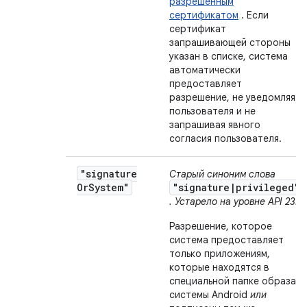
разрешенным
сертификатом
. Если
сертификат
запрашивающей стороны
указан в списке, система
автоматически
предоставляет
разрешение, не уведомляя
пользователя и не
запрашивая явного
согласия пользователя.
"signature
Старый синоним слова
Or
System"
"signature|privileged"
. Устарело на уровне API 23.
Разрешение, которое
система предоставляет
только приложениям,
которые находятся в
специальной папке образа
системы Android
или