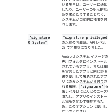
いる場合は、ユーザーに通知
したり、ユーザーの明示的な承
認を求めたりすることなく、
システムが自動的に権限を付
与します。
"signature
"signature|privileged"
Or
System"
の以前の同義語。
API レベル
23 で非推奨になりました。
Android システム イメージの
専用フォルダにインストール
されているアプリ、または
権限
を宣言したアプリと同じ証明
書を使用して署名されたアプ
リにのみシステムから付与さ
"signature"
れる権限。
保
護レベルはほとんどのニーズを
満たし、アプリのインストー
ル場所を問わず機能するた
め、このオプションは使用し
ないでください。