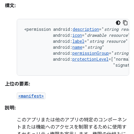
構文:
<permission
android:
description
="
string
resou
android:
icon
="
drawable
resource
android:
label
="
string
resource
android:
name
="
string
android:
permissionGroup
="
string
android:
protectionLevel
=["normal"
"signatu
上位の要素:
<manifest>
説明:
このアプリまたは他のアプリの特定のコンポーネン
トまたは機能へのアクセスを制限するために使用す