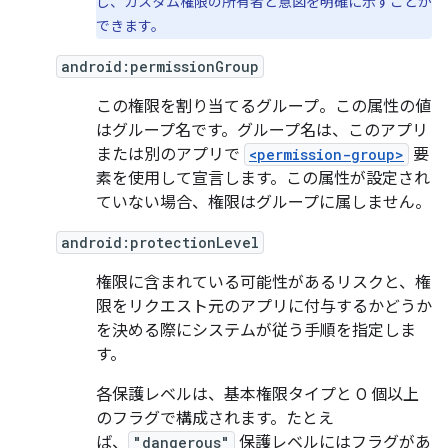
し、カスタム権限の所有者と意図を明確に示すことが
できます。
android:permissionGroup
この権限を割り当てるグループ。この属性の値
はグループ名です。グループ名は、このアプリ
または別のアプリで
<permission-group>
要
素を使用して宣言します。この属性が設定され
ていない場合、権限はグループに属しません。
android:protectionLevel
権限に含まれている可能性があるリスクと、権
限をリクエスト元のアプリに付与するかどうか
を決める際にシステムが従う手順を指定しま
す。
各保護レベルは、基本権限タイプと 0 個以上
のフラグで構成されます。たとえ
ば、
"dangerous"
保護レベルにはフラグがあ