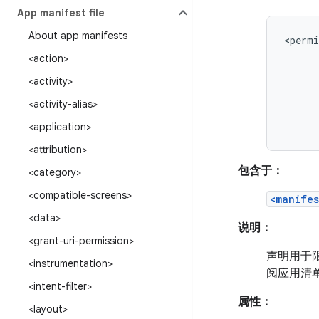
App manifest file
About app manifests
<permi
<action>
<activity>
<activity-alias>
<application>
<attribution>
包含于：
<category>
<compatible-screens>
<manifes
<data>
说明：
<grant-uri-permission>
声明用于
<instrumentation>
阅应用清
<intent-filter>
属性：
<layout>