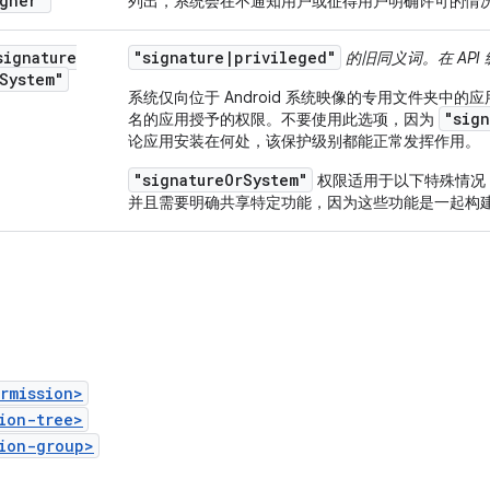
gner"
列出，系统会在不通知用户或征得用户明确许可的情
signature
"signature|privileged"
的旧同义词。在 API 
System"
系统仅向位于 Android 系统映像的专用文件夹中
"sign
名的应用授予的权限。
不要使用此选项，因为
论应用安装在何处，该保护级别都能正常发挥作用。
"signatureOrSystem"
权限适用于以下特殊情况
并且需要明确共享特定功能，因为这些功能是一起构
rmission>
ion-tree>
ion-group>