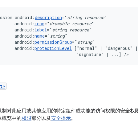
ssion
android:
description
="
string
resource
android:
icon
="
drawable
resource
android:
label
="
string
resource
android:
name
="
string
android:
permissionGroup
="
string
android:
protectionLevel
=["normal"
|
"dangerous"
"signature"
|
...]
/>
t>
限制对此应用或其他应用的特定组件或功能的访问权限的安全权
单概览中的
权限
部分以及
安全提示
。