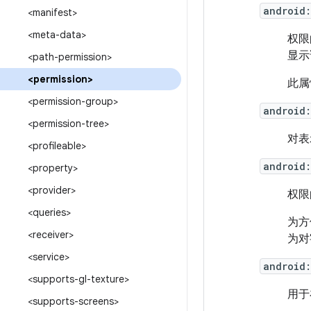
android:
<manifest>
<meta-data>
权限
显示
<path-permission>
<permission>
此属
<permission-group>
android
<permission-tree>
对表
<profileable>
android:
<property>
<provider>
权限
<queries>
为方
<receiver>
为对
<service>
android
<supports-gl-texture>
用于
<supports-screens>