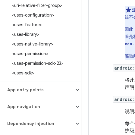
<uri-relative-filter-group>
<uses-configuration>
统不
<uses-feature>
因此
<uses-library>
着是
<uses-native-library>
com.
<uses-permission>
遵循
<uses-permission-sdk-23>
android:
<uses-sdk>
将此
声明
App entry points
android:
App navigation
说明
每个
Dependency injection
护