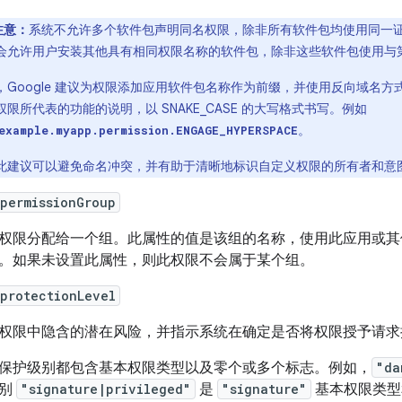
注意：
系统不允许多个软件包声明同名权限，除非所有软件包均使用同一
会允许用户安装其他具有相同权限名称的软件包，除非这些软件包使用与
，Google 建议为权限添加应用软件包名称作为前缀，并使用反向域名
权限所代表的功能的说明，以 SNAKE_CASE 的大写格式书写。例如
。
example.myapp.permission.ENGAGE_HYPERSPACE
此建议可以避免命名冲突，并有助于清晰地标识自定义权限的所有者和意
permissionGroup
权限分配给一个组。此属性的值是该组的名称，使用此应用或
。如果未设置此属性，则此权限不会属于某个组。
protectionLevel
权限中隐含的潜在风险，并指示系统在确定是否将权限授予请求
保护级别都包含基本权限类型以及零个或多个标志。例如，
"da
级别
"signature|privileged"
是
"signature"
基本权限类