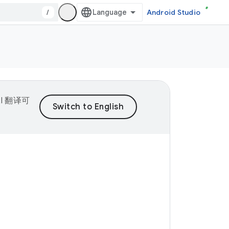
/
Android Studio
I 翻译可