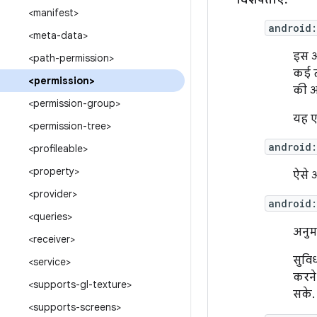
विशेषताएं:
<manifest>
android:
<meta-data>
इस अ
<path-permission>
कई त
<permission>
की अ
<permission-group>
यह एट
<permission-tree>
android
<profileable>
<property>
ऐसे 
<provider>
android:
<queries>
अनुम
<receiver>
सुवि
<service>
करने 
<supports-gl-texture>
सके. स
<supports-screens>