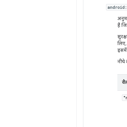
android:
अनुम
है ज
सुरक
लिए
इसमे
नीचे 
वैल
"