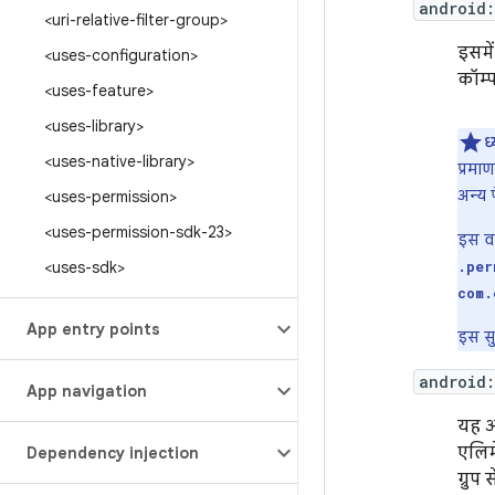
android
<uri-relative-filter-group>
इसमें
<uses-configuration>
कॉम्
<uses-feature>
<uses-library>
ध्
<uses-native-library>
प्रमा
अन्य 
<uses-permission>
<uses-permission-sdk-23>
इस वज
<uses-sdk>
.per
com.
App entry points
इस सु
android:
App navigation
यह अ
एलिम
Dependency injection
ग्रुप 