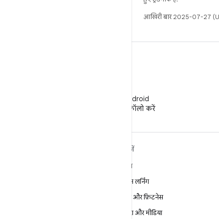
आखिरी बार 2025-07-27 (UT
WeChat
WeChat पर Android
Developers को फ़ॉलो करें
ANDROID के बारे में ज़्यादा
खोजें
जानें
गेमिंग
Android
मशीन लर्निंग
Android for Enterprise
सेहत और फ़िटनेस
सुरक्षा
कैमरा और मीडिया