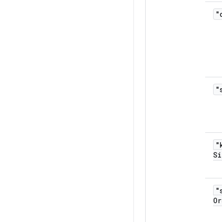
"
"
"
Si
"
Or