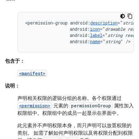
<permission-group
android:
description
="
string
android:
icon
="
drawable
reso
android:
label
="
string
resou
android:
name
="
string
"
/>
包含于：
<manifest>
说明：
声明相关权限的逻辑分组的名称。各个权限通过
<permission>
元素的
permissionGroup
属性加入
权限组中。权限组中的成员一起显示在界面中。
此元素并不声明权限本身，而只声明可以放置权限的
类别。 如需了解如何声明权限以及将权限分配到权限