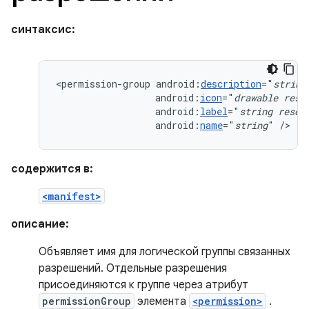
синтаксис:
<permission-group
android:
description
="
string
android:
icon
="
drawable
reso
android:
label
="
string
resou
android:
name
="
string
"
/>
содержится в:
<manifest>
описание:
Объявляет имя для логической группы связанных
разрешений. Отдельные разрешения
присоединяются к группе через атрибут
permissionGroup
элемента
<permission>
.