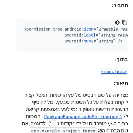
תחביר:
<permission-tree
android:
icon
="
drawable
resou
android:
label
="
string
resour
android:
name
="
string
"
/>
בתוך:
<manifest>
תיאור:
מצהירה על שם הבסיס של עץ הרשאות. האפליקציה
לוקחת בעלות על כל השמות שבעץ. יכול להוסיף
הרשאות חדשות באופן דינמי לעץ באמצעות קריאה
ל-
PackageManager.addPermission()
. השמות
בתוך העץ מופרדים על ידי נקודות ('
.
'). לדוגמה, אם
שם הבסיס הוא
com.example.project.taxes
,