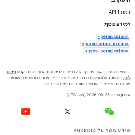
הושקו ב:
רמת API 1
למידע נוסף:
<permission>
<permission-group>
<uses-permission>
דוגמאות התוכן והקוד שבדף הזה כפופות לרישיונות המפורטים בקטע
רישיון
לתוכן
.‏ Java ו-OpenJDK הם סימנים מסחריים או סימנים מסחריים רשומים
של חברת Oracle ו/או של השותפים העצמאיים שלה.
עדכון אחרון: 2026-03-26 (שעון UTC).
מידע נוסף על ANDROID