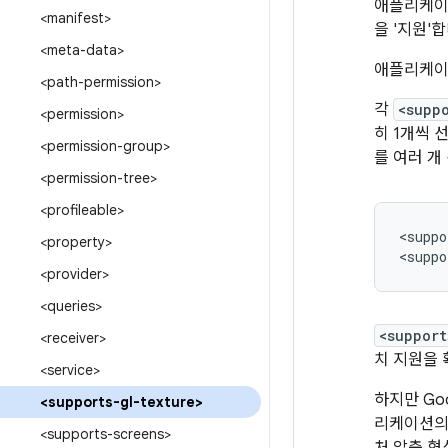
애플리케이션
<manifest>
을 '지원'
<meta-data>
애플리케이
<path-permission>
각
<supp
<permission>
히 1개씩 
<permission-group>
를 여러 개
<permission-tree>
<profileable>
<suppo
<property>
<suppo
<provider>
<queries>
<support
<receiver>
치 지원을 
<service>
하지만 Go
<supports-gl-texture>
리케이션
<supports-screens>