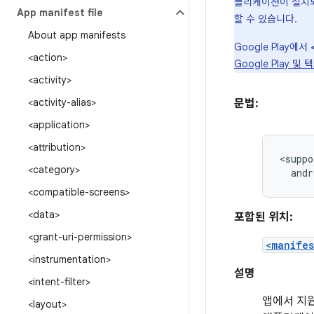
플리케이션이 설치되
App manifest file
할 수 있습니다.
About app manifests
Google Play에서
<action>
Google Play 
<activity>
<activity-alias>
문법:
<application>
<attribution>
<category>
andr
<compatible-screens>
<data>
포함된 위치:
<grant-uri-permission>
<manifes
<instrumentation>
설명
<intent-filter>
앱에서 지원
<layout>