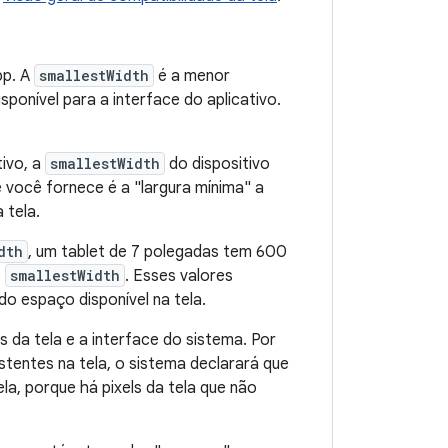
pp. A
smallestWidth
é a menor
isponível para a interface do aplicativo.
tivo, a
smallestWidth
do dispositivo
e você fornece é a "largura mínima" a
 tela.
dth
, um tablet de 7 polegadas tem 600
e
smallestWidth
. Esses valores
o espaço disponível na tela.
da tela e a interface do sistema. Por
istentes na tela, o sistema declarará que
la, porque há pixels da tela que não