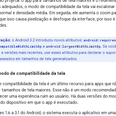
ão projetar o app para tamanhos de tela maiores e o redimen
s adequados, o modo de compatibilidade da tela vai escalonar
normal
e densidade média. Em seguida, ele aumenta o zoom par
que isso causa pixelização e desfoque da interface, por isso é
des.
vação
: o Android 3.2 introduziu novos atributos:
android:require
e
. Se voc
ompatibleWidthLimitDp
android:largestWidthLimitDp
2 e versões mais recentes, use esses atributos para declarar o supo
baseados em tamanhos de tela generalizados.
modo de compatibilidade da tela
 compatibilidade da tela é um último recurso para apps que 
r tamanhos de tela maiores. Esse não é um modo recomendad
ecer uma experiência ruim ao usuário. Há duas versões do mo
 do dispositivo em que o app é executado.
s 1.6 a 3.1 do Android, o sistema executa o aplicativo em uma 