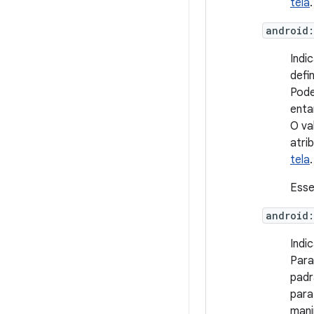
tela
.
android
Indi
defi
Pode
enta
O va
atri
tela
.
Esse
android
Indi
Para
pad
para
mani