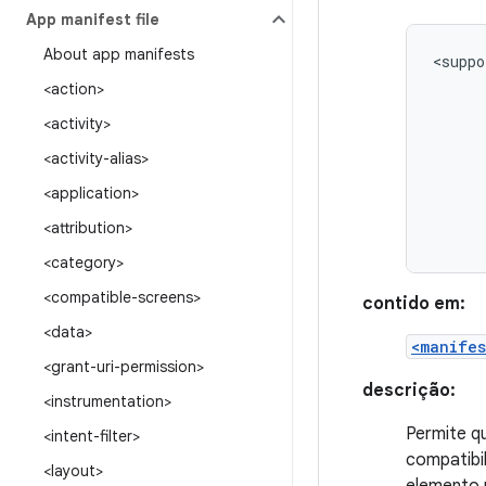
App manifest file
About app manifests
<suppo
<action>
<activity>
<activity-alias>
<application>
<attribution>
<category>
<compatible-screens>
contido em:
<data>
<manifes
<grant-uri-permission>
descrição:
<instrumentation>
Permite q
<intent-filter>
compatibi
<layout>