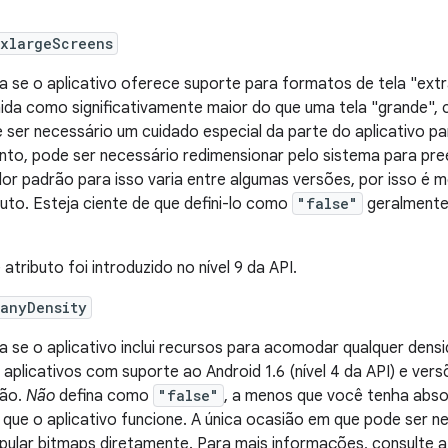
:xlargeScreens
ca se o aplicativo oferece suporte para formatos de tela "ext
nida como significativamente maior do que uma tela "grande", 
 ser necessário um cuidado especial da parte do aplicativo p
nto, pode ser necessário redimensionar pelo sistema para pree
lor padrão para isso varia entre algumas versões, por isso é m
buto. Esteja ciente de que defini-lo como
"false"
geralmente
 atributo foi introduzido no nível 9 da API.
:anyDensity
ca se o aplicativo inclui recursos para acomodar qualquer densi
 aplicativos com suporte ao Android 1.6 (nível 4 da API) e ver
rão.
Não
defina como
"false"
, a menos que você tenha abso
 que o aplicativo funcione. A única ocasião em que pode ser n
pular bitmaps diretamente. Para mais informações, consulte 