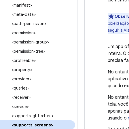
elemento 
<manifest>
<meta-data>
Obser
pixelizaçã
<path-permission>
seguir a
Vi
<permission>
<permission-group>
Um app of
<permission-tree>
inteira. O
precisa fa
<profileable>
<property>
No entant
aplicativo
<provider>
quando ex
<queries>
No entant
<receiver>
tela, voc
<service>
apenas pa
<supports-gl-texture>
usando o
<supports-screens>