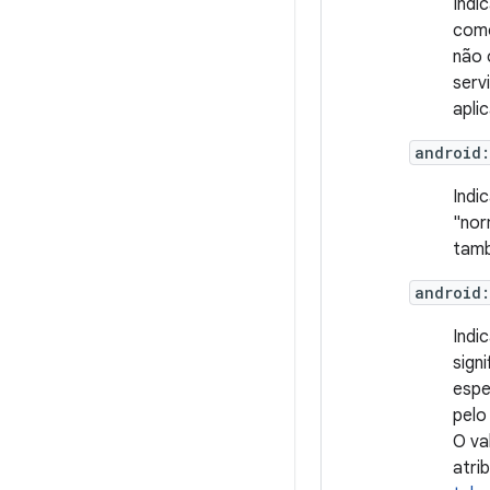
Indi
como
não 
serv
apli
android
Indi
"nor
tamb
android
Indi
sign
espe
pelo
O va
atri