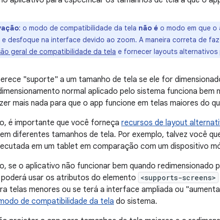
no aplicativo para especificar os tamanhos de tela a que o ap
vação
: o modo de compatibilidade da tela
não é
o modo em que o a
o e desfoque na interface devido ao zoom. A maneira correta de fa
são geral de compatibilidade da tela
e fornecer layouts alternativos
erece "suporte" a um tamanho de tela se ele for dimensionad
 dimensionamento normal aplicado pelo sistema funciona bem n
zer mais nada para que o app funcione em telas maiores do qu
o, é importante que você forneça
recursos de layout alternat
 em diferentes tamanhos de tela. Por exemplo, talvez você que
ecutada em um tablet em comparação com um dispositivo mó
o, se o aplicativo não funcionar bem quando redimensionado 
ê poderá usar os atributos do elemento
<supports-screens>
ra telas menores ou se terá a interface ampliada ou "aumentad
modo de compatibilidade da tela
do sistema.