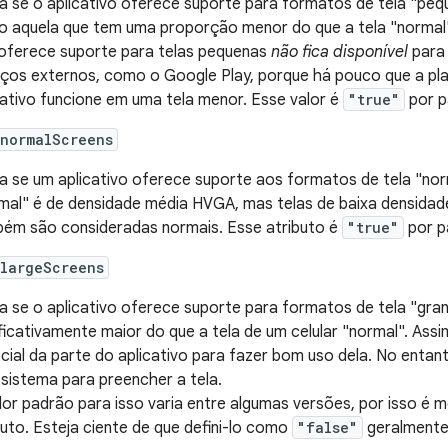
ca se o aplicativo oferece suporte para formatos de tela "peq
 aquela que tem uma proporção menor do que a tela "normal" 
oferece suporte para telas pequenas
não fica disponível
para 
iços externos, como o Google Play, porque há pouco que a p
cativo funcione em uma tela menor. Esse valor é
"true"
por p
:normalScreens
ca se um aplicativo oferece suporte aos formatos de tela "nor
mal" é de densidade média HVGA, mas telas de baixa densid
ém são consideradas normais. Esse atributo é
"true"
por p
:largeScreens
ca se o aplicativo oferece suporte para formatos de tela "gra
ificativamente maior do que a tela de um celular "normal". Ass
cial da parte do aplicativo para fazer bom uso dela. No entan
 sistema para preencher a tela.
lor padrão para isso varia entre algumas versões, por isso é m
buto. Esteja ciente de que defini-lo como
"false"
geralmente