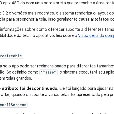
20 dp x 480 dp com uma borda preta que preenche a área resta
d 3.2 e versões mais recentes, o sistema renderiza o layout c
lia para preencher a tela. Isso geralmente causa artefatos c
 informações sobre como oferecer suporte a diferentes tama
bilidade da tela no aplicativo, leia sobre a
Visão geral da comp
resizeable
ca se o app pode ser redimensionado para diferentes tamanhos
ão. Se definido como
"false"
, o sistema executará seu apli
em telas grandes.
 atributo foi descontinuado
. Ele foi lançado para ajudar n
 o 1.6, quando o suporte a várias telas foi apresentado pela pri
smallScreens