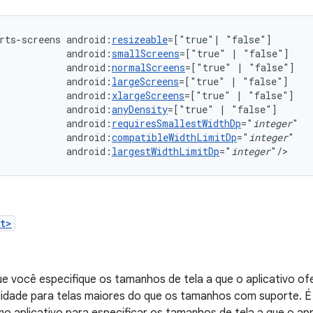
rts-screens
android:
resizeable
=["true"|
android:
smallScreens
=["true"
|
android:
normalScreens
=["true"
|
android:
largeScreens
=["true"
|
android:
xlargeScreens
=["true"
|
android:
anyDensity
=["true"
|
android:
requiresSmallestWidthDp
="
integer
android:
compatibleWidthLimitDp
="
integer
android:
largestWidthLimitDp
="
integer
"/>
t>
ue você especifique os tamanhos de tela a que o aplicativo o
lidade para telas maiores do que os tamanhos com suporte. 