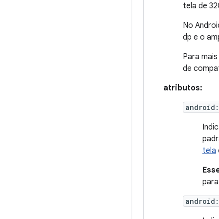
tela de 3
No Androi
dp e o amp
Para mais
de compati
atributos:
android:
Indi
padr
tela
Esse
para
android: