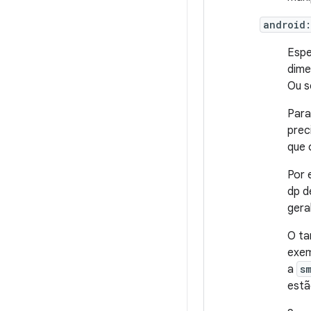
android:
Espe
dime
Ou s
Para
prec
que 
Por 
dp 
gera
O ta
exem
a
s
estã