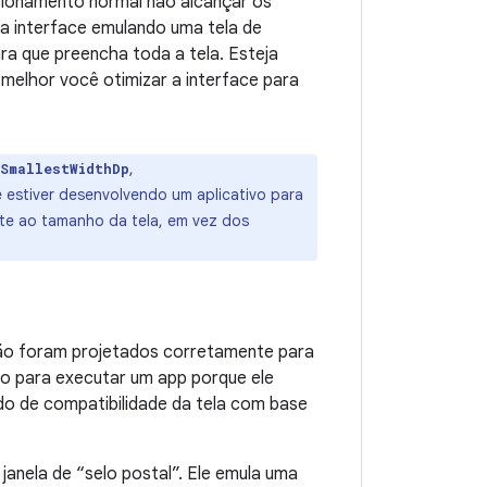
sionamento normal não alcançar os
 a interface emulando uma tela de
a que preencha toda a tela. Esteja
 melhor você otimizar a interface para
,
sSmallestWidthDp
ê estiver desenvolvendo um aplicativo para
rte ao tamanho da tela, em vez dos
não foram projetados corretamente para
o para executar um app porque ele
do de compatibilidade da tela com base
janela de “selo postal”. Ele emula uma