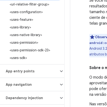
Se você n
<uri-relative-filter-group>
resultado
tamanho
<uses-configuration>
ciente de 
<uses-feature>
telas gran
<uses-library>
<uses-native-library>
Obser
<uses-permission>
android:c
Android 3.
<uses-permission-sdk-23>
atributos 
<uses-sdk>
Sobre o 
App entry points
O modo de
aproveita
App navigation
pode ofer
na versão
Dependency injection
Nas versõe