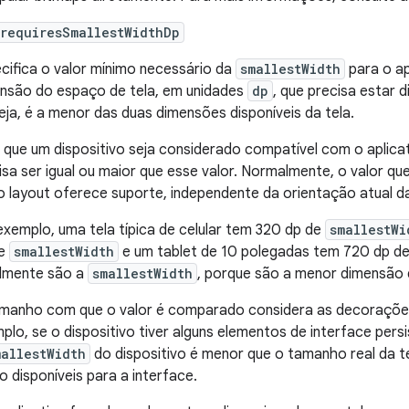
requiresSmallestWidthDp
cifica o valor mínimo necessário da
smallestWidth
para o a
nsão do espaço de tela, em unidades
dp
, que precisa estar d
eja, é a menor das duas dimensões disponíveis da tela.
 que um dispositivo seja considerado compatível com o aplica
isa ser igual ou maior que esse valor. Normalmente, o valor qu
o layout oferece suporte, independente da orientação atual da
exemplo, uma tela típica de celular tem 320 dp de
smallestWi
de
smallestWidth
e um tablet de 10 polegadas tem 720 dp d
lmente são a
smallestWidth
, porque são a menor dimensão d
manho com que o valor é comparado considera as decorações 
plo, se o dispositivo tiver alguns elementos de interface pers
mallestWidth
do dispositivo é menor que o tamanho real da te
o disponíveis para a interface.