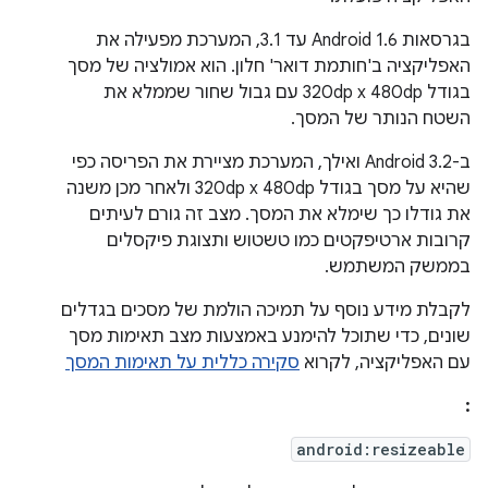
בגרסאות Android 1.6 עד 3.1, המערכת מפעילה את
האפליקציה ב'חותמת דואר' חלון. הוא אמולציה של מסך
בגודל 320dp x 480dp עם גבול שחור שממלא את
השטח הנותר של המסך.
ב-Android 3.2 ואילך, המערכת מציירת את הפריסה כפי
שהיא על מסך בגודל 320dp x 480dp ולאחר מכן משנה
את גודלו כך שימלא את המסך. מצב זה גורם לעיתים
קרובות ארטיפקטים כמו טשטוש ותצוגת פיקסלים
בממשק המשתמש.
לקבלת מידע נוסף על תמיכה הולמת של מסכים בגדלים
שונים, כדי שתוכל להימנע באמצעות מצב תאימות מסך
עם האפליקציה, לקרוא
סקירה כללית על תאימות המסך
:
android:resizeable