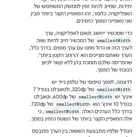
יחידות, שחייב להיות זמין לממשק המשתמש של
האפליקציה. כלומר, זהו המאפיין הקצר ביותר מבין
שני מאפייני המסך הזמינים.
כדי שמכשיר ייחשב תואם לאפליקציה, ערך
smallestWidth
של המכשיר חייב להיות שווה
לערך הזה או גדול ממנו עם ערך מסוים. בדרך כלל,
הערך שאתם מציינים הוא 'הרוחב הקטן ביותר'.
שהפריסה שלכם תומכת בהן ללא קשר לכיוון
הנוכחי של המסך.
לדוגמה, למסך טיפוסי של טלפון נייד יש
smallestWidth
של 320dp, ולטאבלט בגודל 7
אינץ' יש
smallestWidth
של 600dp, וטאבלט
בגודל 10 אינץ' הוא
smallestWidth
של 720dp.
בדרך כלל הערכים האלה
smallestWidth
, כי
אלה המאפיין הקצר ביותר של השטח הזמין במסך.
הגודל שלפיו מתבצעת השוואה בין הערך מתבסס