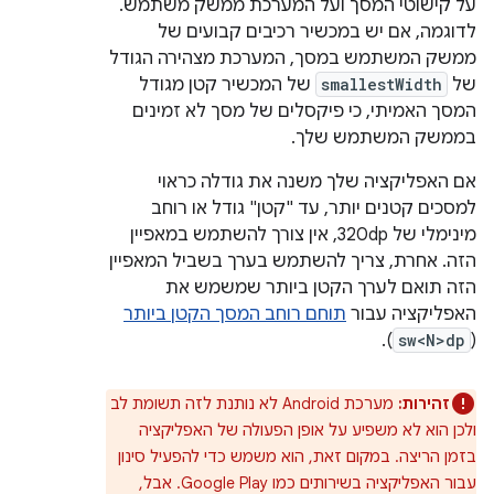
על קישוטי המסך ועל המערכת ממשק משתמש.
לדוגמה, אם יש במכשיר רכיבים קבועים של
ממשק המשתמש במסך, המערכת מצהירה הגודל
של
smallestWidth
של המכשיר קטן מגודל
המסך האמיתי, כי פיקסלים של מסך לא זמינים
בממשק המשתמש שלך.
אם האפליקציה שלך משנה את גודלה כראוי
למסכים קטנים יותר, עד "קטן" גודל או רוחב
מינימלי של 320dp, אין צורך להשתמש במאפיין
הזה. אחרת, צריך להשתמש בערך בשביל המאפיין
הזה תואם לערך הקטן ביותר שמשמש את
האפליקציה עבור
תוחם רוחב המסך הקטן ביותר
).
sw<N>dp
(
זהירות:
מערכת Android לא נותנת לזה תשומת לב
ולכן הוא לא משפיע על אופן הפעולה של האפליקציה
בזמן הריצה. במקום זאת, הוא משמש כדי להפעיל סינון
עבור האפליקציה בשירותים כמו Google Play. אבל,