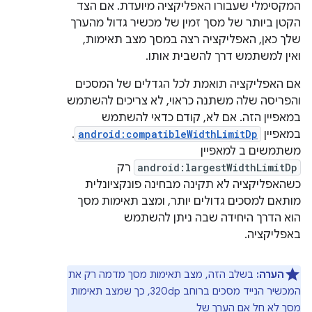
המקסימלי שעבורו האפליקציה מיועדת. אם הצד
הקטן ביותר של מסך זמין של מכשיר גדול מהערך
שלך כאן, האפליקציה רצה במסך מצב תאימות,
ואין למשתמש דרך להשבית אותו.
אם האפליקציה תואמת לכל הגדלים של המסכים
והפריסה שלה משתנה כראוי, לא צריכים להשתמש
במאפיין הזה. אם לא, קודם כדאי להשתמש
במאפיין
android:compatibleWidthLimitDp
.
משתמשים ב למאפיין
android:largestWidthLimitDp
רק
כשהאפליקציה לא תקינה מבחינה פונקציונלית
מותאם למסכים גדולים יותר, ומצב תאימות מסך
הוא הדרך היחידה שבה ניתן להשתמש
באפליקציה.
הערה:
בשלב הזה, מצב תאימות מסך מדמה רק את
המכשיר הנייד מסכים ברוחב 320dp, כך שמצב תאימות
מסך לא חל אם הערך של