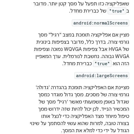
שאפליקציה כזו תפעל על מסך קטן יותר. מדובר
ב
"true"
של כברירת מחדל.
android:normalScreens
מציין אם אפליקציה תומכת במצב "רגיל" מסך
גורמי צורה. בדרך כלל, מדובר בצפיפות בינונית
של HVGA אבל צפיפות WQVGA נמוכה וצפיפות
WVGA גבוהה. נחשבת לנורמלית. ערך המאפיין
הזה הוא
"true"
כברירת מחדל.
android:largeScreens
מציינת אם האפליקציה תומכת בהגדרה 'גדולה'
גורמי צורה של מסכים. מסך גדול מוגדר כמסך
שגדול באופן משמעותי מאשר 'רגיל' מסך של
המכשיר הנייד. לכן יכול להיות שזה ידרוש ממך
טיפול מיוחד מצד האפליקציה כדי לנצל אותו
בצורה טובה, למרות שהוא עשוי להסתמך על שינוי
הגודל על ידי כדי למלא את המסך.