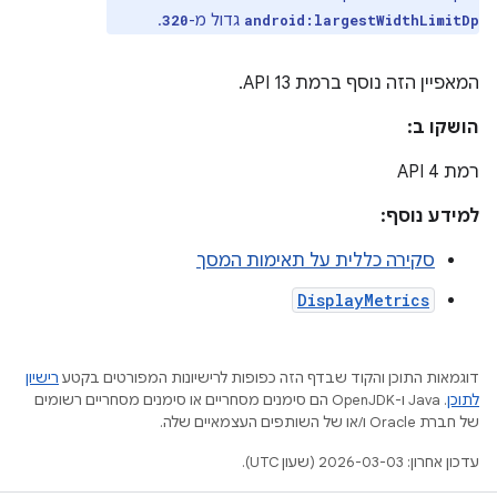
גדול מ-
.
320
android:largestWidthLimitDp
המאפיין הזה נוסף ברמת API 13.
הושקו ב:
רמת API 4
למידע נוסף:
סקירה כללית על תאימות המסך
DisplayMetrics
דוגמאות התוכן והקוד שבדף הזה כפופות לרישיונות המפורטים בקטע
רישיון
לתוכן
.‏ Java ו-OpenJDK הם סימנים מסחריים או סימנים מסחריים רשומים
של חברת Oracle ו/או של השותפים העצמאיים שלה.
עדכון אחרון: 2026-03-03 (שעון UTC).