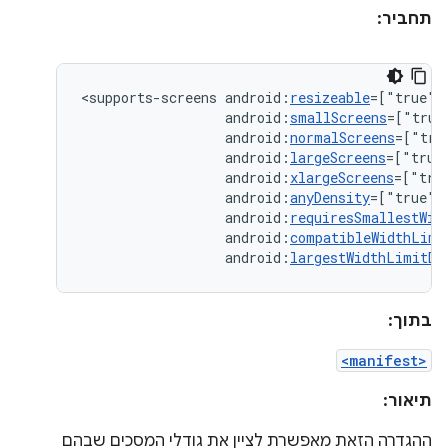
תחביר:
<supports-screens
android:
resizeable
=["true"|
android:
smallScreens
=["true
android:
normalScreens
=["tru
android:
largeScreens
=["true
android:
xlargeScreens
=["tru
android:
anyDensity
=["true"
android:
requiresSmallestWid
android:
compatibleWidthLimi
android:
largestWidthLimitDp
בתוך:
<manifest>
תיאור:
ההגדרה הזאת מאפשרת לציין את גודלי המסכים שבהם