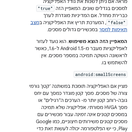
מראה אם ניתן לשנות את גודל האפליקציה
למסכים בגדלים שונים. המאפיין הזה
"true"
כברירת מחדל. אם המדיניות מוגדרת לערך
"false"
, המערכת תריץ את האפליקציה ב
מצב
תאימות למסך
במכשירים גדולים מסכים.
המאפיין הזה הוצא משימוש
. הוא נועד לעזור
לאפליקציות מעבר מ-Android 1.5 ל-1.6, כאשר
לראשונה הושקה תמיכה במספר מסכים. אין
להשתמש בו.
android:smallScreens
מציין אם האפליקציה תומכת במשתנה 'קטן' גורמי
צורה של מסכים. מסך קטן מוגדר כמסך עם יחס
גובה-רוחב קטן יותר מ- הערכים ה"רגילים" או
מסך HVGA מסורתי. אפליקציה שלא תמיכה
במסכים קטנים
אינה זמינה
עבור מכשירים עם
מסכים קטנים משירותים חיצוניים, כמו Google
Play, כי יש הפלטפורמה יכולה לעשות זאת כדי