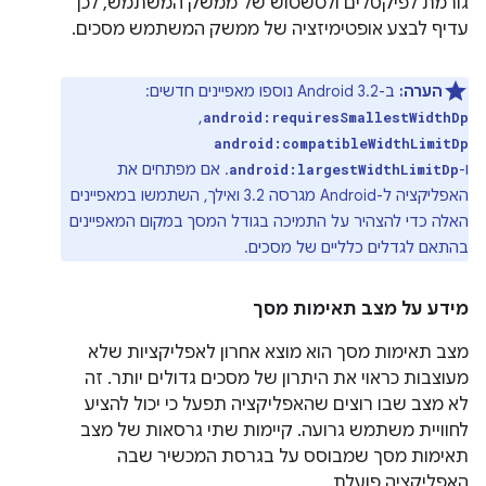
גורמת לפיקסלים ולטשטוש של ממשק המשתמש, לכן
עדיף לבצע אופטימיזציה של ממשק המשתמש מסכים.
הערה:
ב-Android 3.2 נוספו מאפיינים חדשים:
,
android:requiresSmallestWidthDp
android:compatibleWidthLimitDp
ו-
. אם מפתחים את
android:largestWidthLimitDp
האפליקציה ל-Android מגרסה 3.2 ואילך, השתמשו במאפיינים
האלה כדי להצהיר על התמיכה בגודל המסך במקום המאפיינים
בהתאם לגדלים כלליים של מסכים.
מידע על מצב תאימות מסך
מצב תאימות מסך הוא מוצא אחרון לאפליקציות שלא
מעוצבות כראוי את היתרון של מסכים גדולים יותר. זה
לא מצב שבו רוצים שהאפליקציה תפעל כי יכול להציע
לחוויית משתמש גרועה. קיימות שתי גרסאות של מצב
תאימות מסך שמבוסס על בגרסת המכשיר שבה
האפליקציה פועלת.