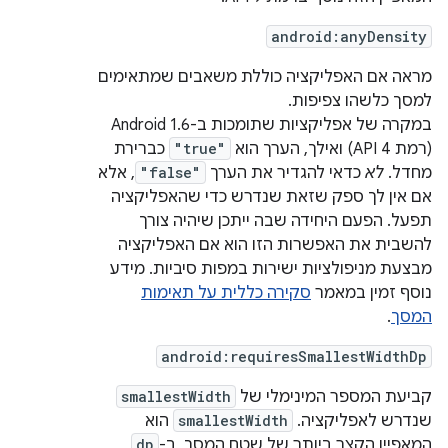
android:anyDensity
מראה אם האפליקציה כוללת משאבים שמתאימים
למסך כלשהו צפיפות.
במקרה של אפליקציות שתומכות ב-Android 1.6
(רמת API 4) ואילך, הערך הוא
"true"
כברירת
מחדל.
לא
כדאי להגדיר את הערך
"false"
, אלא
אם אין לך ספק שזאת שנדרש כדי שהאפליקציה
תפעל. הפעם היחידה שבה ייתכן שיהיה צורך
להשבית את האפשרות הזו הוא אם האפליקציה
מבצעת מניפולציות ישירות במפות סיביות. מידע
נוסף זמין במאמר
סקירה כללית על תאימות
המסך
.
android:requiresSmallestWidthDp
קביעת המספר המינימלי של
smallestWidth
שנדרש לאפליקציה.
smallestWidth
הוא
המאפיין הקצר ביותר של שטח המסך, ב-
dp