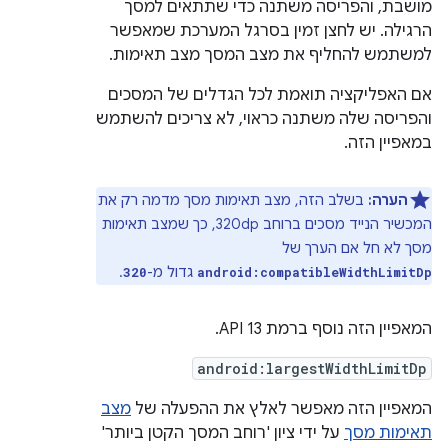
מושבת, והפריסה משתנה כדי שתתאים למסך
הרגילה. יש לחצן זמין בסרגל המערכת שמאפשר
למשתמש להחליף את מצב המסך מצב תאימות.
אם האפליקציה תואמת לכל הגדלים של המסכים
והפריסה שלה משתנה כראוי, לא צריכים להשתמש
במאפיין הזה.
הערה:
בשלב הזה, מצב תאימות מסך מדמה רק את
המכשיר הנייד מסכים ברוחב 320dp, כך שמצב תאימות
מסך לא חל אם הערך של
גדול מ-
.
320
android:compatibleWidthLimitDp
המאפיין הזה נוסף ברמת API 13.
android:largestWidthLimitDp
המאפיין הזה מאפשר לאלץ את ההפעלה של
מצב
תאימות מסך
על ידי ציון 'רוחב המסך הקטן ביותר'