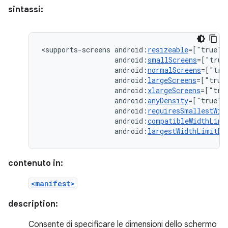
sintassi:
<supports-screens
android:
resizeable
=["true"|
android:
smallScreens
=["true
android:
normalScreens
=["tru
android:
largeScreens
=["true
android:
xlargeScreens
=["tru
android:
anyDensity
=["true"
android:
requiresSmallestWid
android:
compatibleWidthLimi
android:
largestWidthLimitDp
contenuto in:
<manifest>
description:
Consente di specificare le dimensioni dello schermo