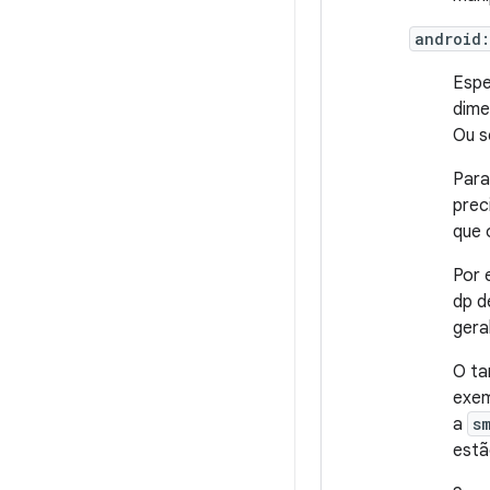
android:
Espe
dime
Ou s
Para
prec
que 
Por 
dp 
gera
O ta
exem
a
s
estã