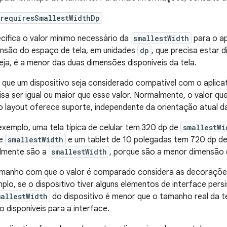
requiresSmallestWidthDp
cifica o valor mínimo necessário da
smallestWidth
para o a
nsão do espaço de tela, em unidades
dp
, que precisa estar d
eja, é a menor das duas dimensões disponíveis da tela.
 que um dispositivo seja considerado compatível com o aplica
isa ser igual ou maior que esse valor. Normalmente, o valor qu
o layout oferece suporte, independente da orientação atual da
exemplo, uma tela típica de celular tem 320 dp de
smallestWi
de
smallestWidth
e um tablet de 10 polegadas tem 720 dp d
lmente são a
smallestWidth
, porque são a menor dimensão d
manho com que o valor é comparado considera as decorações 
plo, se o dispositivo tiver alguns elementos de interface pers
mallestWidth
do dispositivo é menor que o tamanho real da te
o disponíveis para a interface.