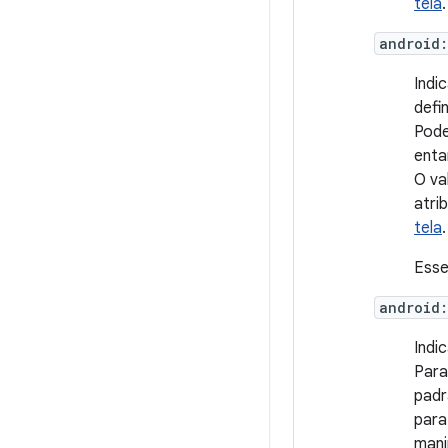
tela
.
android
Indi
defi
Pode
enta
O va
atri
tela
.
Esse
android
Indi
Para
pad
para
mani