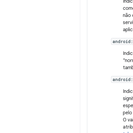
Indi
como
não 
serv
apli
android
Indi
"nor
tamb
android
Indi
sign
espe
pelo
O va
atri