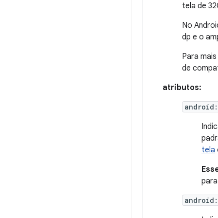
tela de 3
No Androi
dp e o amp
Para mais
de compati
atributos:
android:
Indi
padr
tela
Esse
para
android: