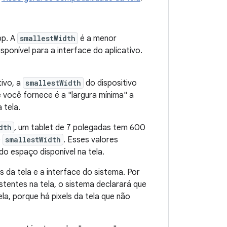
pp. A
smallestWidth
é a menor
isponível para a interface do aplicativo.
tivo, a
smallestWidth
do dispositivo
e você fornece é a "largura mínima" a
 tela.
dth
, um tablet de 7 polegadas tem 600
e
smallestWidth
. Esses valores
o espaço disponível na tela.
da tela e a interface do sistema. Por
istentes na tela, o sistema declarará que
la, porque há pixels da tela que não