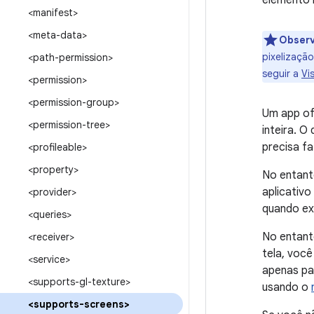
elemento 
<manifest>
<meta-data>
Obser
pixelizaçã
<path-permission>
seguir a
Vi
<permission>
<permission-group>
Um app of
<permission-tree>
inteira. O
precisa fa
<profileable>
<property>
No entant
aplicativo
<provider>
quando ex
<queries>
No entant
<receiver>
tela, voc
<service>
apenas pa
<supports-gl-texture>
usando o
<supports-screens>