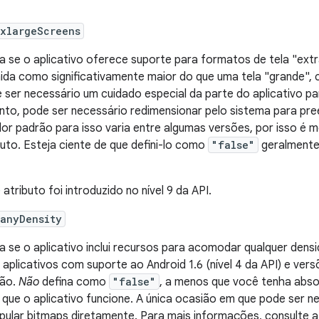
:xlargeScreens
ca se o aplicativo oferece suporte para formatos de tela "ext
nida como significativamente maior do que uma tela "grande", 
 ser necessário um cuidado especial da parte do aplicativo p
nto, pode ser necessário redimensionar pelo sistema para pree
lor padrão para isso varia entre algumas versões, por isso é m
buto. Esteja ciente de que defini-lo como
"false"
geralmente
 atributo foi introduzido no nível 9 da API.
:anyDensity
ca se o aplicativo inclui recursos para acomodar qualquer densi
 aplicativos com suporte ao Android 1.6 (nível 4 da API) e ver
rão.
Não
defina como
"false"
, a menos que você tenha abso
 que o aplicativo funcione. A única ocasião em que pode ser n
pular bitmaps diretamente. Para mais informações, consulte 