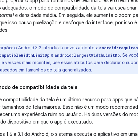
ão projetar o app para tamanhos de tela maiores e o redimen
s adequados, o modo de compatibilidade da tela vai escalonar
normal
e densidade média. Em seguida, ele aumenta o zoom par
que isso causa pixelização e desfoque da interface, por isso é
des.
vação
: o Android 3.2 introduziu novos atributos:
android:require
e
. Se voc
ompatibleWidthLimitDp
android:largestWidthLimitDp
2 e versões mais recentes, use esses atributos para declarar o supo
baseados em tamanhos de tela generalizados.
modo de compatibilidade da tela
 compatibilidade da tela é um último recurso para apps que 
r tamanhos de tela maiores. Esse não é um modo recomendad
ecer uma experiência ruim ao usuário. Há duas versões do mo
 do dispositivo em que o app é executado.
s 1.6 a 3.1 do Android, o sistema executa o aplicativo em uma 