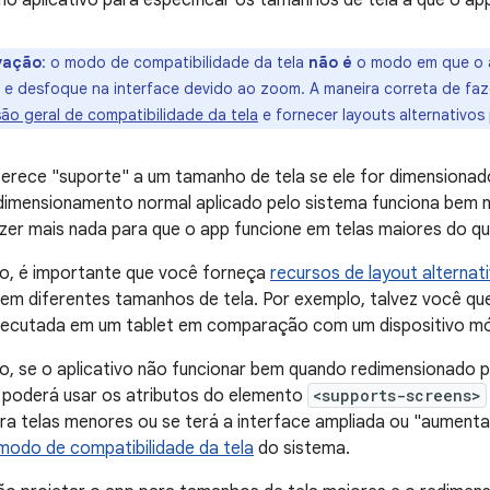
no aplicativo para especificar os tamanhos de tela a que o ap
vação
: o modo de compatibilidade da tela
não é
o modo em que o a
o e desfoque na interface devido ao zoom. A maneira correta de fa
são geral de compatibilidade da tela
e fornecer layouts alternativos
erece "suporte" a um tamanho de tela se ele for dimensionad
 dimensionamento normal aplicado pelo sistema funciona bem n
zer mais nada para que o app funcione em telas maiores do qu
o, é importante que você forneça
recursos de layout alternat
 em diferentes tamanhos de tela. Por exemplo, talvez você que
ecutada em um tablet em comparação com um dispositivo mó
o, se o aplicativo não funcionar bem quando redimensionado 
ê poderá usar os atributos do elemento
<supports-screens>
ra telas menores ou se terá a interface ampliada ou "aumentad
modo de compatibilidade da tela
do sistema.