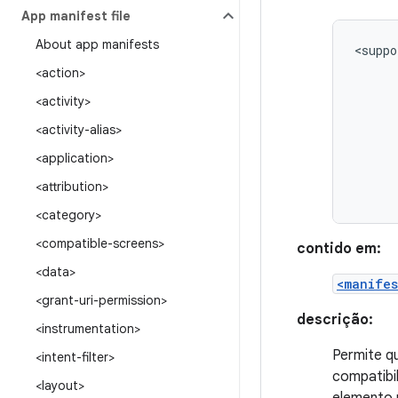
App manifest file
About app manifests
<suppo
<action>
<activity>
<activity-alias>
<application>
<attribution>
<category>
<compatible-screens>
contido em:
<data>
<manifes
<grant-uri-permission>
descrição:
<instrumentation>
Permite q
<intent-filter>
compatibi
<layout>