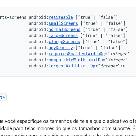
rts-screens
android:
resizeable
=["true"|
android:
smallScreens
=["true"
|
android:
normalScreens
=["true"
|
android:
largeScreens
=["true"
|
android:
xlargeScreens
=["true"
|
android:
anyDensity
=["true"
|
android:
requiresSmallestWidthDp
="
integer
android:
compatibleWidthLimitDp
="
integer
android:
largestWidthLimitDp
="
integer
"/>
t>
ue você especifique os tamanhos de tela a que o aplicativo o
lidade para telas maiores do que os tamanhos com suporte. 