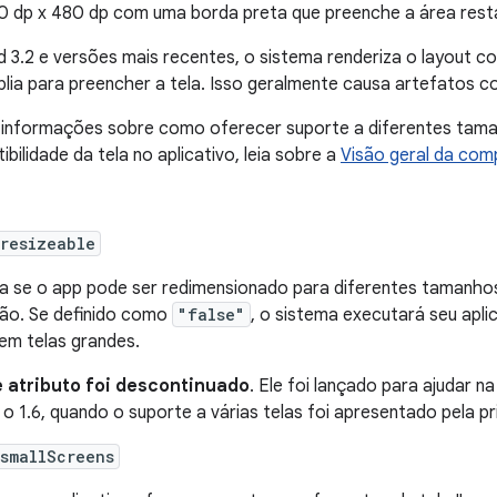
20 dp x 480 dp com uma borda preta que preenche a área resta
d 3.2 e versões mais recentes, o sistema renderiza o layout c
lia para preencher a tela. Isso geralmente causa artefatos c
 informações sobre como oferecer suporte a diferentes tama
bilidade da tela no aplicativo, leia sobre a
Visão geral da comp
resizeable
ca se o app pode ser redimensionado para diferentes tamanhos
ão. Se definido como
"false"
, o sistema executará seu apli
em telas grandes.
 atributo foi descontinuado
. Ele foi lançado para ajudar n
 o 1.6, quando o suporte a várias telas foi apresentado pela pri
smallScreens