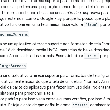
ca se o aplicativo oferece suporte para formatos de tela "peq
 aquela que tem uma proporção menor do que a tela "normal" 
oferece suporte para telas pequenas
não fica disponível
para 
iços externos, como o Google Play, porque há pouco que a p
cativo funcione em uma tela menor. Esse valor é
"true"
por p
:normalScreens
ca se um aplicativo oferece suporte aos formatos de tela "nor
mal" é de densidade média HVGA, mas telas de baixa densid
ém são consideradas normais. Esse atributo é
"true"
por p
:largeScreens
ca se o aplicativo oferece suporte para formatos de tela "gra
ificativamente maior do que a tela de um celular "normal". Ass
cial da parte do aplicativo para fazer bom uso dela. No entan
 sistema para preencher a tela.
lor padrão para isso varia entre algumas versões, por isso é m
buto. Esteja ciente de que defini-lo como
"false"
geralmente