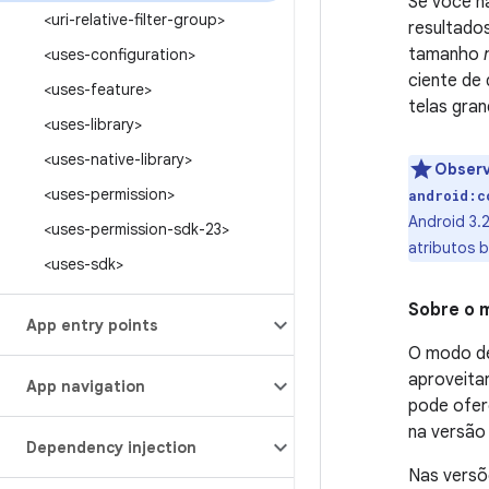
Se você n
<uri-relative-filter-group>
resultado
tamanho
<uses-configuration>
ciente de 
<uses-feature>
telas gran
<uses-library>
<uses-native-library>
Obser
<uses-permission>
android:c
Android 3.
<uses-permission-sdk-23>
atributos 
<uses-sdk>
Sobre o 
App entry points
O modo de
aproveita
App navigation
pode ofer
na versão
Dependency injection
Nas versõe