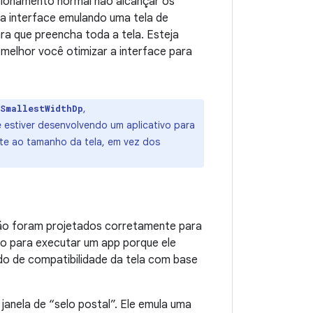
sionamento normal não alcançar os
 a interface emulando uma tela de
a que preencha toda a tela. Esteja
 melhor você otimizar a interface para
,
sSmallestWidthDp
ê estiver desenvolvendo um aplicativo para
rte ao tamanho da tela, em vez dos
não foram projetados corretamente para
o para executar um app porque ele
do de compatibilidade da tela com base
janela de “selo postal”. Ele emula uma