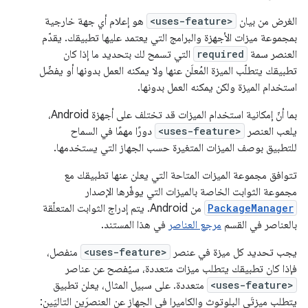
الغرض من بيان
<uses-feature>
هو إعلام أي جهة خارجية
بمجموعة ميزات الأجهزة والبرامج التي يعتمد عليها تطبيقك. يقدّم
العنصر سمة
required
التي تسمح لك بتحديد ما إذا كان
تطبيقك يتطلّب الميزة المُعلَن عنها ولا يمكنه العمل بدونها أو يفضّل
استخدام الميزة ولكن يمكنه العمل بدونها.
بما أنّ إمكانية استخدام الميزات قد تختلف على أجهزة Android،
يلعب العنصر
<uses-feature>
دورًا مهمًا في السماح
للتطبيق بوصف الميزات المتغيرة حسب الجهاز التي يستخدمها.
تتوافق مجموعة الميزات المتاحة التي يعلن عنها تطبيقك مع
مجموعة الثوابت الخاصة بالميزات التي يوفّرها الإصدار
PackageManager
من Android. يتم إدراج الثوابت المتعلّقة
بالعناصر في القسم
مرجع العناصر
في هذا المستند.
يجب تحديد كل ميزة في عنصر
<uses-feature>
منفصل،
فإذا كان تطبيقك يتطلب ميزات متعددة، سيُفصح عن عناصر
<uses-feature>
متعددة. على سبيل المثال، يعلن تطبيق
يتطلب ميزتَي البلوتوث والكاميرا في الجهاز عن العنصرَين التاليَين: