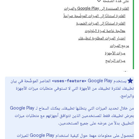
على هذه الصفحة
الفلترة المستندة إلى Google Play والميزات
الفلترة استنادًا إلى الميزات الموضّحة صراحةً
الفلترة استنادًا إلى الميزات الضمنية
معالجة خاصة لميزة البلوتوث
اختبار الميزات المطلوبة لتطبيقك
مرجع الميزات
ميزات الأجهزة
ميزات البرامج
يستخدم Google Play
العناصر الموضَّحة في بيان
<uses-feature>
تطبيقك لفلترة تطبيقك من الأجهزة التي لا تستوفي متطلبات ميزات الأجهزة
والبرامج.
من خلال تحديد الميزات التي يتطلبها تطبيقك، يمكنك السماح لـ Google Play
بعرض تطبيقك فقط للمستخدمين الذين تتوافق أجهزتهم مع متطلبات ميزات
التطبيق، بدلاً من عرضه على جميع المستخدمين.
للحصول على معلومات مهمة حول كيفية استخدام Google Play للميزات