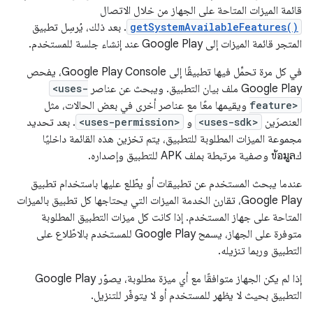
قائمة الميزات المتاحة على الجهاز من خلال الاتصال
getSystemAvailableFeatures()
. بعد ذلك، يُرسِل تطبيق
المتجر قائمة الميزات إلى Google Play عند إنشاء جلسة للمستخدم.
في كل مرة تحمِّل فيها تطبيقًا إلى Google Play Console، يفحص
Google Play ملف بيان التطبيق. ويبحث عن عناصر
<uses-
feature>
ويقيمها معًا مع عناصر أخرى في بعض الحالات، مثل
العنصرَين
<uses-sdk>
و
<uses-permission>
. بعد تحديد
مجموعة الميزات المطلوبة للتطبيق، يتم تخزين هذه القائمة داخليًا
كข้อมูล وصفية مرتبطة بملف APK للتطبيق وإصداره.
عندما يبحث المستخدم عن تطبيقات أو يطّلع عليها باستخدام تطبيق
Google Play، تقارن الخدمة الميزات التي يحتاجها كل تطبيق بالميزات
المتاحة على جهاز المستخدم. إذا كانت كل ميزات التطبيق المطلوبة
متوفرة على الجهاز، يسمح Google Play للمستخدم بالاطّلاع على
التطبيق وربما تنزيله.
إذا لم يكن الجهاز متوافقًا مع أي ميزة مطلوبة، يصوّر Google Play
التطبيق بحيث لا يظهر للمستخدم أو لا يتوفّر للتنزيل.