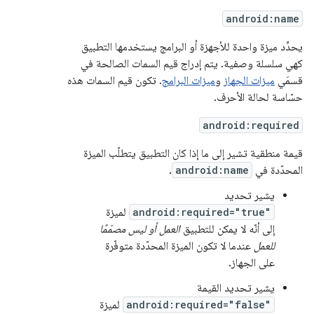
android:name
يحدِّد ميزة واحدة للأجهزة أو البرامج يستخدمها التطبيق
كهي سلسلة وصفية. يتم إدراج قيم السمات الصالحة في
قسمَي
ميزات الجهاز
و
ميزات البرامج
. تكون قيم السمات هذه
حسّاسة لحالة الأحرف.
android:required
قيمة منطقية تشير إلى ما إذا كان التطبيق يتطلّب الميزة
المحدّدة في
android:name
.
يشير تحديد
android:required="true"
لميزة
إلى أنّه لا يمكن للتطبيق
العمل أو ليس مصمّمًا
للعمل
عندما لا تكون الميزة المحدّدة متوفّرة
على الجهاز.
يشير تحديد القيمة
android:required="false"
لميزة