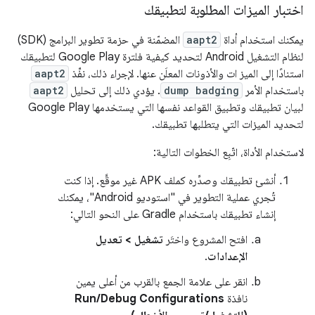
اختبار الميزات المطلوبة لتطبيقك
يمكنك استخدام أداة
aapt2
المضمّنة في حزمة تطوير البرامج (SDK)
لنظام التشغيل Android لتحديد كيفية فلترة Google Play لتطبيقك
استنادًا إلى الميز ات والأذونات المعلَن عنها. لإجراء ذلك، نفِّذ
aapt2
باستخدام الأمر
dump badging
. يؤدي ذلك إلى تحليل
aapt2
لبيان تطبيقك وتطبيق القواعد نفسها التي يستخدمها Google Play
لتحديد الميزات التي يتطلبها تطبيقك.
لاستخدام الأداة، اتّبِع الخطوات التالية:
أنشئ تطبيقك وصدِّره كملف APK غير موقَّع. إذا كنت
تُجري عملية التطوير في "استوديو Android"، يمكنك
إنشاء تطبيقك باستخدام Gradle على النحو التالي:
افتح المشروع واختَر
تشغيل > تعديل
الإعدادات
.
انقر على علامة الجمع بالقرب من أعلى يمين
نافذة
Run/Debug Configurations