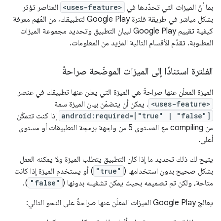
بما أنّ الميزات التي تحدّدها في
<uses-feature>
العناصر تؤثر
بشكل مباشر في طريقة فلترة Google Play لتطبيقك، من المُهم معرفة
كيفية تقييم Google Play لبيان التطبيق وتحديد مجموعة الميزات
المطلوبة. تقدّم الأقسام التالية المزيد من المعلومات.
الفلترة استنادًا إلى الميزات الموضّحة صراحةً
الميزة المعلَن عنها صراحةً هي الميزة التي يعلن عنها تطبيقك في عنصر
<uses-feature>
. يمكن أن يتضمّن بيان الميزة سمة
android:required=["true" | "false"]
إذا كنت تتمكّن
من compiling مع المستوى 5 من واجهة برمجة التطبيقات أو مستوى
أعلى.
يتيح لك ذلك تحديد ما إذا كان التطبيق يتطلب الميزة ولا يمكنه العمل
بشكل صحيح بدون استخدامها (
"true"
) أو يستخدم الميزة إذا كانت
متاحة، ولكن تم تصميمه بحيث يمكن تشغيله بدونها (
"false"
).
يعالج Google Play الميزات المعلَن عنها صراحةً على النحو التالي: