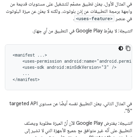
في المثال الأول، يعلن تطبيق مصمّم للتشغيل على مستويات قديمة من
واجهة برمجة التطبيقات عن إذن بلوتوث، ولكنه لا يعلن عن ميزة البلوتوث
في عنصر
<uses-feature>
.
النتيجة:
لا يفرِّط Google Play في التطبيق من أي جهاز.
<manifest
<uses-permission
android:name="android.permiss
<uses-sdk
android:minSdkVersion="3"
...

</manifest>
"5".
النتيجة:
يفترض Google Play الآن أنّ الميزة مطلوبة ويصنّف
التطبيق على أنّه غير متوافق مع جميع الأجهزة التي لا تشير إلى