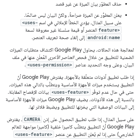
حذف المطوّر بيان الميزة عن غير قصد
يعلن المطوِّر عن الميزة صراحةً، ولكنّ البيان ليس صالحًا.
على سبيل المثال، يؤدي الخطأ الإملائي في اسم
<uses-
feature>
العنصر أو قيمة سلسلة غير معروفة لسمة
android:name
إلى إلغاء صحة تعريف العنصر.
لمعالجة هذه الحالات، يحاول Google Play اكتشاف متطلبات الميزات
الضمنية للتطبيق من خلال فحص
العناصر الأخرى
المُعلَن عنها في ملف
البيان، وعلى وجه التحديد عناصر
<uses-permission>
.
إذا طلب تطبيق أذونات متعلّقة بالأجهزة، يفترض Google Play أنّ
التطبيق يستخدم ميزات الأجهزة الأساسية ويتطلّب بالتالي هذه الميزات،
حتى في حال عدم توفّر
<uses-feature>
بيانات الإفصاح المقابلة.
بالنسبة إلى هذه الأذونات، يضيف Google Play ميزات الأجهزة الأساسية
إلى البيانات الوصفية التي يخزنها للتطبيق ويضبط فلاتر لها.
على سبيل المثال، إذا طلب تطبيق الحصول على إذن
CAMERA
، يفترض
Google Play أنّ التطبيق يتطلّب كاميرا خلفية (كاميرا مواجهة للعالم
الخارجي) حتى إذا لم يُعلِن التطبيق عن عنصر
<uses-feature>