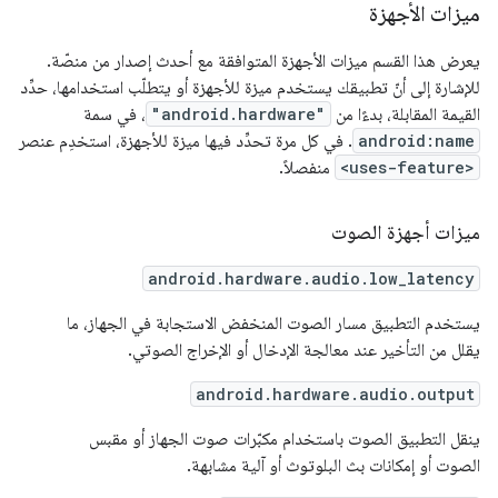
ميزات الأجهزة
يعرض هذا القسم ميزات الأجهزة المتوافقة مع أحدث إصدار من منصّة.
للإشارة إلى أنّ تطبيقك يستخدم ميزة للأجهزة أو يتطلّب استخدامها، حدِّد
القيمة المقابلة، بدءًا من
"android.hardware"
، في سمة
android:name
. في كل مرة تحدِّد فيها ميزة للأجهزة، استخدِم عنصر
<uses-feature>
منفصلاً.
ميزات أجهزة الصوت
android.hardware.audio.low_latency
يستخدم التطبيق مسار الصوت المنخفض الاستجابة في الجهاز، ما
يقلل من التأخير عند معالجة الإدخال أو الإخراج الصوتي.
android.hardware.audio.output
ينقل التطبيق الصوت باستخدام مكبّرات صوت الجهاز أو مقبس
الصوت أو إمكانات بث البلوتوث أو آلية مشابهة.