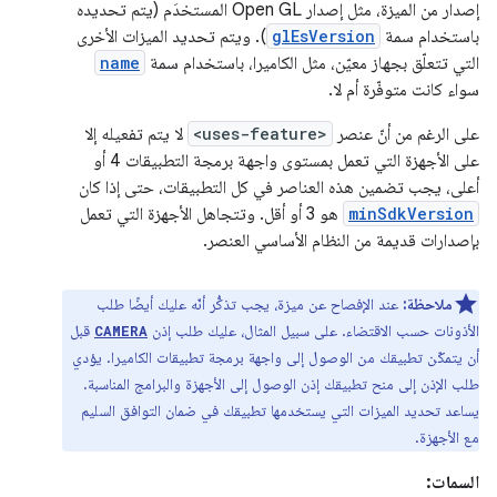
إصدار من الميزة، مثل إصدار Open GL المستخدَم (يتم تحديده
باستخدام سمة
glEsVersion
). ويتم تحديد الميزات الأخرى
التي تتعلّق بجهاز معيّن، مثل الكاميرا، باستخدام سمة
name
سواء كانت متوفّرة أم لا.
على الرغم من أنّ عنصر
<uses-feature>
لا يتم تفعيله إلا
على الأجهزة التي تعمل بمستوى واجهة برمجة التطبيقات 4 أو
أعلى، يجب تضمين هذه العناصر في كل التطبيقات، حتى إذا كان
minSdkVersion
هو 3 أو أقل. وتتجاهل الأجهزة التي تعمل
بإصدارات قديمة من النظام الأساسي العنصر.
ملاحظة:
عند الإفصاح عن ميزة، يجب تذكُّر أنّه عليك أيضًا طلب
الأذونات حسب الاقتضاء. على سبيل المثال، عليك طلب إذن
قبل
CAMERA
أن يتمكّن تطبيقك من الوصول إلى واجهة برمجة تطبيقات الكاميرا. يؤدي
طلب الإذن إلى منح تطبيقك إذن الوصول إلى الأجهزة والبرامج المناسبة.
يساعد تحديد الميزات التي يستخدمها تطبيقك في ضمان التوافق السليم
مع الأجهزة.
السمات: