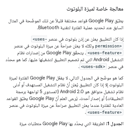
معالجة خاصة لميزة البلوتوث
يطبّق Google Play قواعد مختلفة قليلاً عن تلك الموضّحة في المثال
السابق عند تحديد عملية الفلترة لتقنية Bluetooth.
إذا كان التطبيق يعلن عن إذن بلوتوث في عنصر
<uses-
permission>
ولكنّه لا يعلن صراحةً عن ميزة البلوتوث في عنصر
<uses-feature>
، يتحقّق Google Play من إصدارات نظام
التشغيل Android التي تم تصميم التطبيق لتشغيلها عليها، كما هو محدّد
في عنصر
<uses-sdk>
.
كما هو موضّح في الجدول التالي، لا يفعّل Google Play الفلترة لميزة
البلوتوث إلا إذا كان التطبيق يُعلن أنّ نظام التشغيل المستهدف أو أدنى
نظام تشغيل متوافق هو Android 2.0 (المستوى 5 لواجهة برمجة
التطبيقات) أو إصدار أحدث. يُرجى العلم أنّ Google Play يطبّق القواعد
العادية للفلترة عندما يعلن التطبيق صراحةً عن ميزة البلوتوث في عنصر
.
<uses-feature>
الجدول 1:
الطريقة التي يحدّد بها Google Play متطلبات ميزة