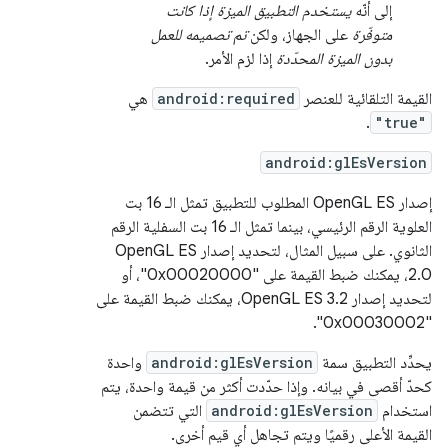
إلى أنّه
يستخدم التطبيق الميزة إذا كانت
متوفّرة
على الجهاز، ولكن
تم تصميمه للعمل
بدون الميزة المحدّدة
إذا لزم الأمر.
القيمة التلقائية للعنصر
android:required
هي
.
"true"
android:glEsVersion
إصدار OpenGL ES المطلوب للتطبيق تمثل الـ 16 بت
العلوية الرقم الرئيسي، بينما تمثل الـ 16 بت السفلية الرقم
الثانوي. على سبيل المثال، لتحديد إصدار OpenGL ES
2.0، يمكنك ضبط القيمة على "0x00020000"، أو
لتحديد إصدار OpenGL ES 3.2، يمكنك ضبط القيمة على
"0x00030002".
يحدِّد التطبيق سمة
android:glEsVersion
واحدة
كحدّ أقصى في بيانه. وإذا حدّدت أكثر من قيمة واحدة، يتم
استخدام
android:glEsVersion
التي تتضمن
القيمة الأعلى رقميًا ويتم تجاهل أي قيم أخرى.