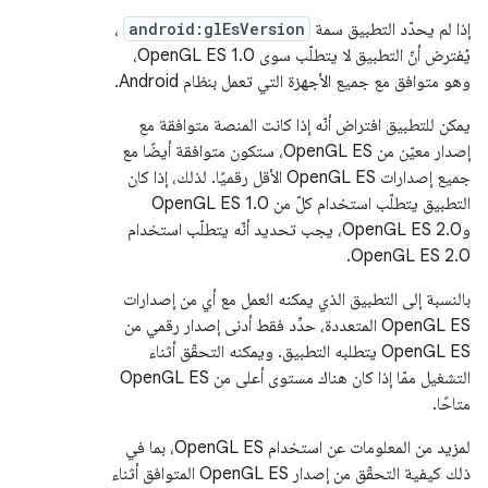
إذا لم يحدّد التطبيق سمة
android:glEsVersion
،
يُفترض أنّ التطبيق لا يتطلّب سوى OpenGL ES 1.0،
وهو متوافق مع جميع الأجهزة التي تعمل بنظام Android.
يمكن للتطبيق افتراض أنّه إذا كانت المنصة متوافقة مع
إصدار معيّن من OpenGL ES، ستكون متوافقة أيضًا مع
جميع إصدارات OpenGL ES الأقل رقميًا. لذلك، إذا كان
التطبيق يتطلّب استخدام كلّ من OpenGL ES 1.0
وOpenGL ES 2.0، يجب تحديد أنّه يتطلّب استخدام
OpenGL ES 2.0.
بالنسبة إلى التطبيق الذي يمكنه العمل مع أي من إصدارات
OpenGL ES المتعددة، حدِّد فقط أدنى إصدار رقمي من
OpenGL ES يتطلبه التطبيق. ويمكنه التحقّق أثناء
التشغيل ممّا إذا كان هناك مستوى أعلى من OpenGL ES
متاحًا.
لمزيد من المعلومات عن استخدام OpenGL ES، بما في
ذلك كيفية التحقّق من إصدار OpenGL ES المتوافق أثناء