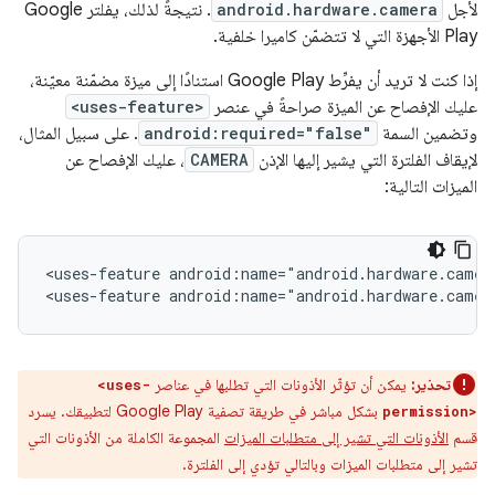
لأجل
android.hardware.camera
. نتيجةً لذلك، يفلتر Google
Play الأجهزة التي لا تتضمّن كاميرا خلفية.
إذا كنت لا تريد أن يفرِّط Google Play استنادًا إلى ميزة مضمّنة معيّنة،
عليك الإفصاح عن الميزة صراحةً في عنصر
<uses-feature>
وتضمين السمة
android:required="false"
. على سبيل المثال،
لإيقاف الفلترة التي يشير إليها الإذن
CAMERA
، عليك الإفصاح عن
الميزات التالية:
<uses-feature
android:name="android.hardware.camer
<uses-feature
android:name="android.hardware.camer
تحذير:
يمكن أن تؤثّر الأذونات التي تطلبها في عناصر
<uses-
بشكل مباشر في طريقة تصفية Google Play لتطبيقك. يسرد
permission>
قسم
الأذونات التي تشير إلى متطلبات الميزات
المجموعة الكاملة من الأذونات التي
تشير إلى متطلبات الميزات وبالتالي تؤدي إلى الفلترة.