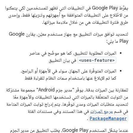
يفرِّط Google Play في التطبيقات التي تظهر للمستخدمين لكي يتمكنوا
من الاطّلاع على التطبيقات المتوافقة مع أجهزتهم وتنزيلها فقط. وإحدى
طرق فلترة التطبيقات هي من خلال ملاءمة ميزاتها.
لتحديد توافق ميزات التطبيق مع جهاز مستخدم معيّن، يقارن Google
Play ما يلي:
الميزات المطلوبة للتطبيق، كما هو موضّح في عناصر
<uses-feature>
في بيان التطبيق
الميزات المتوفّرة على الجهاز، سواء في الأجهزة أو البرامج،
كما تم الإبلاغ عنها باستخدام سمات النظام للقراءة فقط
للمقارنة بين الميزات بدقة، يوفّر "مدير حِزم Android" مجموعة مشترَكة
من الثوابت المتعلّقة بالميزات التي تستخدمها التطبيقات والأجهزة معًا
لتحديد متطلبات الميزات ومدى توفّرها. يتم إدراج ثوابت الميزات المتاحة
في قسم
مرجع الميزات
في هذا المستند وفي مستندات الفئة
.
PackageManager
عندما يشغّل المستخدم Google Play، يطلب التطبيق من مدير الحِزم