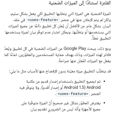
الفلترة استنادًا إلى الميزات الضمنية
الميزة
الضمنية
هي الميزة التي يتطلبها التطبيق لكي يعمل بشكلٍ سليم،
ولكن
لم
يتم الإعلان عنها في عنصر
<uses-feature>
في ملف
البيان. بشكلٍ عام، من الأفضل أن يُعلن كل تطبيق
دائمًا
عن جميع الميزات
التي يستخدمها أو يتطلّبها، ويمكن اعتبار عدم توفّر بيان لميزة يستخدمها
التطبيق خطأً.
ومع ذلك، يبحث Google Play عن الميزات الضمنية في كل تطبيق ويُعدّ
فلاتر لهذه الميزات، وذلك بهدف حماية المستخدمين والمطوّرين، تمامًا كما
يفعل مع الميزات المُعلَن عنها صراحةً.
قد يتطلّب التطبيق ميزة معيّنة بدون الإفصاح عنها لأسباب مثل ما يلي:
تم تجميع التطبيق باستخدام إصدار قديم من مكتبة
Android (Android 1.5 أو إصدار أقدم)، ولا يتوفّر فيه
العنصر
<uses-feature>
.
يفترض المطوّر بشكل غير صحيح أنّ الميزة متوفّرة على
جميع الأجهزة وأنّه ليس من الضروري تقديم بيان.