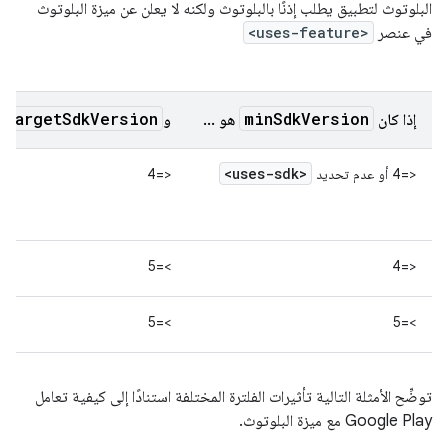
البلوتوث لتطبيق يطلب إذنًا بالبلوتوث ولكنه لا يعلن عن ميزة البلوتوث
في عنصر
<uses-feature>
targetSdkVersion
minSdkVersion
إذا كان
هو ...
و
ه
<uses-sdk>
<=4 أو عدم تحديد
‫<=4
‫>=5
‫<=4
‫>=5
‫>=5
توضِّح الأمثلة التالية تأثيرات الفلترة المختلفة استنادًا إلى كيفية تعامل
Google Play مع ميزة البلوتوث.