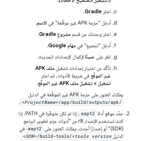
(التشغيل/تصحيح الأخطاء)
.
اختَر
Gradle
.
أدخِل "حزمة APK غير موقَّعة" في
الاسم
.
اختَر وحدتك من قسم
مشروع Gradle
.
أدخِل "تجميع" في
مهام Google
.
انقر على
حسنًا
لإكمال الإعدادات الجديدة.
تأكَّد من اختيار إعدادات تشغيل
ملف APK
غير الموقَّع
في شريط الأدوات، ثم اختَر
تشغيل > تشغيل ملف APK غير الموقَّع
.
يمكنك العثور على حزمة APK غير الموقَّعة في الدليل
.
<
ProjectName
>/app/build/outputs/apk/
حدِّد موقع أداة
aapt2
، إذا لم تكن متوفّرة في PATH. إذا
كنت تستخدم الإصدار r8 من "أدوات حِزم تطوير البرامج
(SDK)" أو إصدارًا أحدث، يمكنك العثور على
aapt2
في
الدليل
tools version
>/build-tools/<
SDK
<