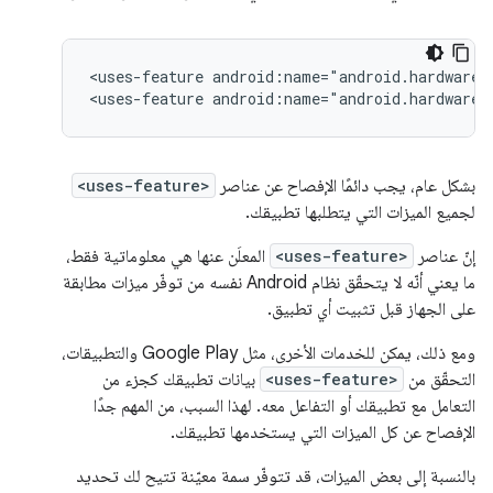
<uses-feature
android:name="android.hardware.
<uses-feature
android:name="android.hardware.
بشكل عام، يجب دائمًا الإفصاح عن عناصر
<uses-feature>
لجميع الميزات التي يتطلبها تطبيقك.
إنّ عناصر
<uses-feature>
المعلَن عنها هي معلوماتية فقط،
ما يعني أنّه لا يتحقّق نظام Android نفسه من توفّر ميزات مطابقة
على الجهاز قبل تثبيت أي تطبيق.
ومع ذلك، يمكن للخدمات الأخرى، مثل Google Play والتطبيقات،
التحقّق من
<uses-feature>
بيانات تطبيقك كجزء من
التعامل مع تطبيقك أو التفاعل معه. لهذا السبب، من المهم جدًا
الإفصاح عن كل الميزات التي يستخدمها تطبيقك.
بالنسبة إلى بعض الميزات، قد تتوفّر سمة معيّنة تتيح لك تحديد