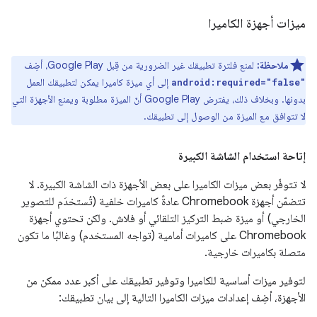
ميزات أجهزة الكاميرا
ملاحظة:
لمنع فلترة تطبيقك غير الضرورية من قِبل Google Play، أضِف
إلى أي ميزة كاميرا يمكن لتطبيقك العمل
android:required="false"
بدونها. وبخلاف ذلك، يفترض Google Play أنّ الميزة مطلوبة ويمنع الأجهزة التي
لا تتوافق مع الميزة من الوصول إلى تطبيقك.
إتاحة استخدام الشاشة الكبيرة
لا تتوفّر بعض ميزات الكاميرا على بعض الأجهزة ذات الشاشة الكبيرة. لا
تتضمّن أجهزة Chromebook عادةً كاميرات خلفية (تُستخدَم للتصوير
الخارجي) أو ميزة ضبط التركيز التلقائي أو فلاش. ولكن تحتوي أجهزة
Chromebook على كاميرات أمامية (تواجه المستخدم) وغالبًا ما تكون
متصلة بكاميرات خارجية.
لتوفير ميزات أساسية للكاميرا وتوفير تطبيقك على أكبر عدد ممكن من
الأجهزة، أضِف إعدادات ميزات الكاميرا التالية إلى بيان تطبيقك: