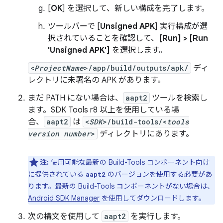
[
OK
] を選択して、新しい構成を完了します。
ツールバーで [
Unsigned APK
] 実行構成が選
択されていることを確認して、
[Run] > [Run
'Unsigned APK']
を選択します。
<
ProjectName
>/app/build/outputs/apk/
ディ
レクトリに未署名の APK があります。
まだ PATH にない場合は、
aapt2
ツールを検索し
ます。SDK Tools r8 以上を使用している場
合、
aapt2
は
<
SDK
>/build-tools/<
tools
version number
>
ディレクトリにあります。
注:
使用可能な最新の Build-Tools コンポーネント向け
に提供されている
のバージョンを使用する必要があ
aapt2
ります。最新の Build-Tools コンポーネントがない場合は、
Android SDK Manager
を使用してダウンロードします。
次の構文を使用して
aapt2
を実行します。