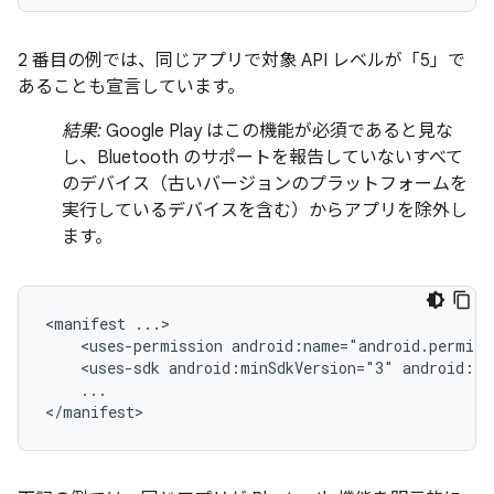
2 番目の例では、同じアプリで対象 API レベルが「5」で
あることも宣言しています。
結果:
Google Play はこの機能が必須であると見な
し、Bluetooth のサポートを報告していないすべて
のデバイス（古いバージョンのプラットフォームを
実行しているデバイスを含む）からアプリを除外し
ます。
<manifest
<uses-permission
android:name="android.permiss
<uses-sdk
android:minSdkVersion="3"
android:ta
...

</manifest>