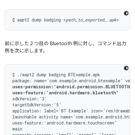
$ aapt2 dump badging <
path_to_exported_.apk
>
前に示した 2 つ目の Bluetooth 例に対し、コマンド出力
例を次に示します。
$ ./aapt2 dump badging BTExample.apk

uses-permission:'android.permission.BLUETOOTH_A
uses-feature:'android.hardware.bluetooth'
sdkVersion:'3'

targetSdkVersion:'5'

application: label='BT Example' icon='res/drawable
launchable activity name='com.example.android.btex
uses-feature:'android.hardware.touchscreen'

main

supports-screens: 'small' 'normal' 'large'
