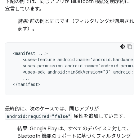
下記の例では、同じアプリが Bluetooth 機能を明示的に
宣言しています。
結果:
前の例と同じです（フィルタリングが適用され
ます）。
<manifest
<uses-feature
android:name="android.hardware.b
<uses-permission
android:name="android.permiss
<uses-sdk
android:minSdkVersion="3"
android:ta
...

</manifest>
最終的に、次のケースでは、同じアプリが
android:required="false"
属性を追加しています。
結果:
Google Play は、すべてのデバイスに対して、
Bluetooth 機能のサポートに基づくフィルタリング