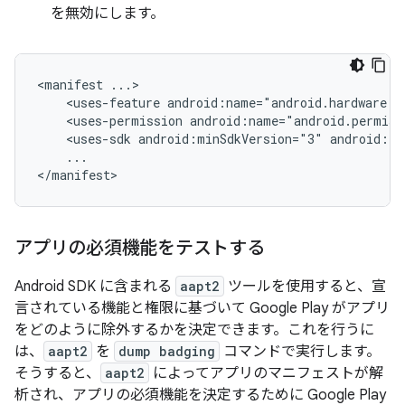
を無効にします。
<manifest
<uses-feature
android:name="android.hardware.b
<uses-permission
android:name="android.permiss
<uses-sdk
android:minSdkVersion="3"
android:ta
...

</manifest>
アプリの必須機能をテストする
Android SDK に含まれる
aapt2
ツールを使用すると、宣
言されている機能と権限に基づいて Google Play がアプリ
をどのように除外するかを決定できます。これを行うに
は、
aapt2
を
dump badging
コマンドで実行します。
そうすると、
aapt2
によってアプリのマニフェストが解
析され、アプリの必須機能を決定するために Google Play