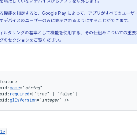
を満たしていないデバイスからアプリを除外します。
機能を指定すると、Google Play によって、アプリがすべてのユ
すデバイスのユーザーのみに表示されるようにすることができます。
ay がフィルタリングの基準として機能を使用する、その仕組みについての重
グ
のセクションをご覧ください。
oid:
name
="
string
oid:
required
=["true"
|
oid:
glEsVersion
="
integer
"
/>
t>