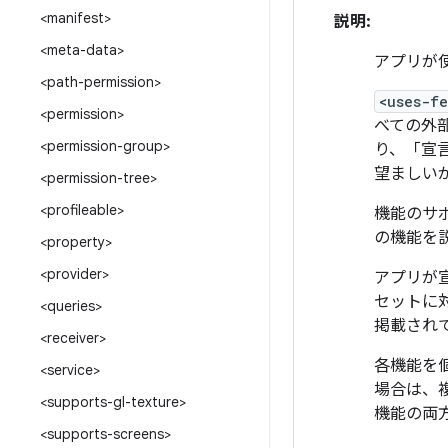
<manifest>
説明:
<meta-data>
アプリが
<path-permission>
<uses-f
<permission>
べての外
<permission-group>
り、「宣
望ましい
<permission-tree>
<profileable>
機能のサポ
の機能を
<property>
<provider>
アプリが宣
セットに
<queries>
掲載され
<receiver>
各機能を
<service>
場合は、
<supports-gl-texture>
機能の両
<supports-screens>