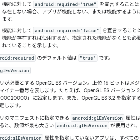
機能に対して
android:required="true"
を宣言することは
存在しない場合、アプリが機能しない、または機能するよう
ます。
機能に対して
android:required="false"
を宣言すること
機能が存在すれば使用する
が、指定された機能がなくとも必
れている
ことを示します。
roid:required
のデフォルト値は
"true"
です。
glEsVersion
リが必要とする OpenGL ES バージョン。上位 16 ビットはメ
マイナー番号を表します。たとえば、OpenGL ES バージョン 
x00020000」に設定します。また、OpenGL ES 3.2 を指定
定します。
リのマニフェストに指定できる
android:glEsVersion
属性は
ると、数値が最も大きい
android:glEsVersion
が使用され、
roid:glEsVersion
属性を指定していないアプリは、すべての An