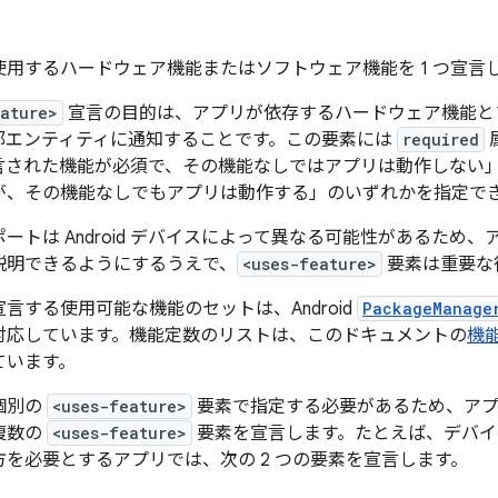
使用するハードウェア機能またはソフトウェア機能を 1 つ宣言
eature>
宣言の目的は、アプリが依存するハードウェア機能と
部エンティティに通知することです。この要素には
required
言された機能が必須で、その機能なしではアプリは動作しない
が、その機能なしでもアプリは動作する」のいずれかを指定で
ートは Android デバイスによって異なる可能性があるため
説明できるようにするうえで、
<uses-feature>
要素は重要な
言する使用可能な機能のセットは、Android
PackageManage
対応しています。機能定数のリストは、このドキュメントの
機
ています。
個別の
<uses-feature>
要素で指定する必要があるため、アプ
複数の
<uses-feature>
要素を宣言します。たとえば、デバイスで 
方を必要とするアプリでは、次の 2 つの要素を宣言します。