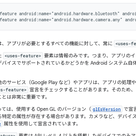
feature
android:name="android.hardware.bluetooth"
andro
feature
android:name="android.hardware.camera.any"
andr
は、アプリが必要とするすべての機能に対して、常に
<uses-f
た
<uses-feature>
要素は情報のみです。つまり、アプリのイ
バイスでサポートされているかどうかを Android システム
のサービス（Google Play など）やアプリは、アプリの処
es-feature>
宣言をチェックすることがあります。そのため、
ことは非常に重要です。
ては、使用する Open GL のバージョン（
glEsVersion
で宣
る特定の属性が存在する場合があります。カメラなど、デバイ
e
属性を使用して宣言されています。
eature>