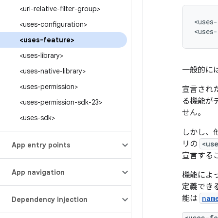
<uri-relative-filter-group>
<uses-
<uses-configuration>
<uses-
<uses-feature>
<uses-library>
一般的に
<uses-native-library>
<uses-permission>
宣言され
る機能がデ
<uses-permission-sdk-23>
せん。
<uses-sdk>
しかし、他
リの
<us
App entry points
宣言する
App navigation
機能によっ
定義でき
能は
nam
Dependency injection
<uses-f