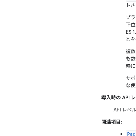
トさ
プラ
下位
ES 
とを
複数
も数
時に
サポ
な使
導入時の API 
API レベル
関連項目:
Pac