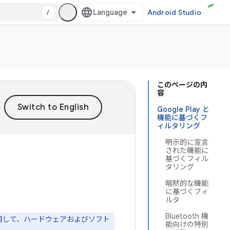
/
Android Studio
このページの内
容
Google Play と
機能に基づくフ
ィルタリング
明示的に宣言
された機能に
基づくフィル
タリング
暗黙的な機能
に基づくフィ
ルタ
Bluetooth 機
用して、ハードウェアおよびソフト
能向けの特別