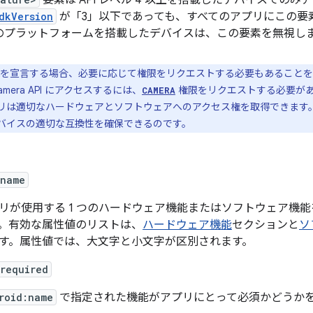
要素は API レベル 4 以上を搭載したデバイスでの
dkVersion
が「3」以下であっても、すべてのアプリにこの要
のプラットフォームを搭載したデバイスは、この要素を無視し
を宣言する場合、必要に応じて権限をリクエストする必要もあることを
amera API にアクセスするには、
権限をリクエストする必要が
CAMERA
リは適切なハードウェアとソフトウェアへのアクセス権を取得できます
バイスの適切な互換性を確保できるのです。
:name
リが使用する 1 つのハードウェア機能またはソフトウェア機
。有効な属性値のリストは、
ハードウェア機能
セクションと
ソ
す。属性値では、大文字と小文字が区別されます。
required
roid:name
で指定された機能がアプリにとって必須かどうか