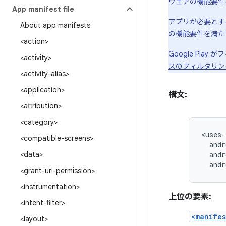
ウェアの機能要件
App manifest file
アプリが必要とする
About app manifests
の機能要件を満た
<action>
Google Pl
<activity>
スのフィルタリン
<activity-alias>
<application>
構文:
<attribution>
<category>
<compatible-screens>
andr
<data>
andr
andr
<grant-uri-permission>
<instrumentation>
上位の要素:
<intent-filter>
<manifes
<layout>