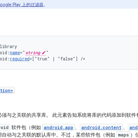
oogle Play 上的过滤器
。
oid:
name
="
string
oid:
required
=["true"
|
"false"]
/>
tion>
必须与之关联的共享库。 此元素告知系统将库的代码添加到软件
roid
软件包（例如
android.app
、
android.content
、
and
用自动与之关联的默认库中。不过，某些软件包（例如
maps
）