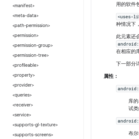
用的软件
<manifest>
<meta-data>
<uses-li
种情况下
<path-permission>
<permission>
此元素还会
android:
<permission-group>
在相应的
<permission-tree>
下一部分
<profileable>
<property>
属性：
<provider>
android
<queries>
库的
<receiver>
试类
<service>
android:
<supports-gl-texture>
布尔
<supports-screens>