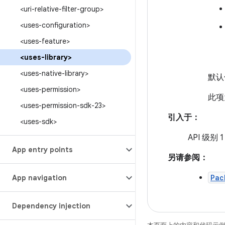
<uri-relative-filter-group>
<uses-configuration>
<uses-feature>
<uses-library>
<uses-native-library>
默认
<uses-permission>
此项
<uses-permission-sdk-23>
引入于：
<uses-sdk>
API 级别 1
App entry points
另请参阅：
Pac
App navigation
Dependency injection