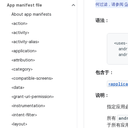
何过滤，请参阅
G
App manifest file
About app manifests
语法：
<action>
<activity>
<activity-alias>
andr
<application>
andr
<attribution>
<category>
包含于：
<compatible-screens>
<applica
<data>
说明：
<grant-uri-permission>
<instrumentation>
指定应用
<intent-filter>
所有
and
<layout>
于所有应