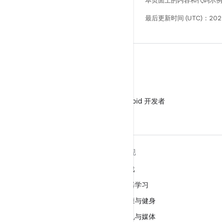
本页面上的内容和代码示
最后更新时间 (UTC)：202
微信
在微信中关注 Android 开发者
关于 ANDROID
发现
Android
游戏
适用于企业的 Android
机器学习
安全
健康与健身
源代码
相机与媒体