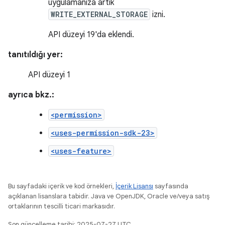
uygulamanıza artık
WRITE_EXTERNAL_STORAGE
izni.
API düzeyi 19'da eklendi.
tanıtıldığı yer:
API düzeyi 1
ayrıca bkz.:
<permission>
<uses-permission-sdk-23>
<uses-feature>
Bu sayfadaki içerik ve kod örnekleri,
İçerik Lisansı
sayfasında
açıklanan lisanslara tabidir. Java ve OpenJDK, Oracle ve/veya satış
ortaklarının tescilli ticari markasıdır.
Son güncelleme tarihi: 2025-07-27 UTC.