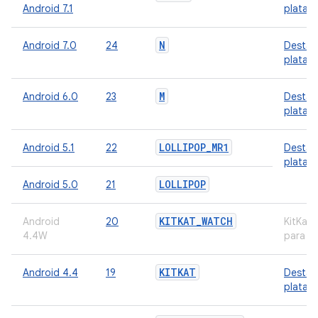
Android 7.1
plataf
N
Android 7.0
24
Destaq
plataf
M
Android 6.0
23
Destaq
plataf
LOLLIPOP
_
MR1
Android 5.1
22
Destaq
plataf
LOLLIPOP
Android 5.0
21
KITKAT
_
WATCH
Android
20
KitKat
4.4W
para w
KITKAT
Android 4.4
19
Destaq
plataf