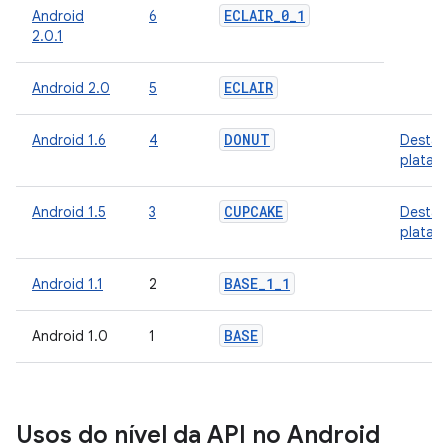
ECLAIR
_
0
_
1
Android
6
2.0.1
ECLAIR
Android 2.0
5
DONUT
Android 1.6
4
Destaq
plataf
CUPCAKE
Android 1.5
3
Destaq
plataf
BASE
_
1
_
1
Android 1.1
2
BASE
Android 1.0
1
Usos do nível da API no Android