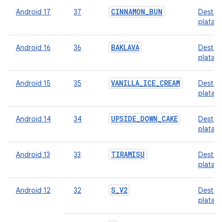
CINNAMON_BUN
Android 17
37
Destaq
plataf
BAKLAVA
Android 16
36
Destaq
plataf
VANILLA_ICE_CREAM
Android 15
35
Destaq
plataf
UPSIDE_DOWN_CAKE
Android 14
34
Destaq
plataf
TIRAMISU
Android 13
33
Destaq
plataf
S_V2
Android 12
32
Destaq
plataf