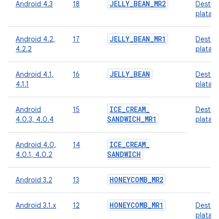
JELLY
_
BEAN
_
MR2
Android 4.3
18
Destaq
plataf
JELLY
_
BEAN
_
MR1
Android 4.2,
17
Destaq
4.2.2
plataf
JELLY
_
BEAN
Android 4.1,
16
Destaq
4.1.1
plataf
ICE
_
CREAM
_
Android
15
Destaq
SANDWICH
_
MR1
4.0.3, 4.0.4
plataf
ICE
_
CREAM
_
Android 4.0,
14
SANDWICH
4.0.1, 4.0.2
HONEYCOMB
_
MR2
Android 3.2
13
HONEYCOMB
_
MR1
Android 3.1.x
12
Destaq
plataf