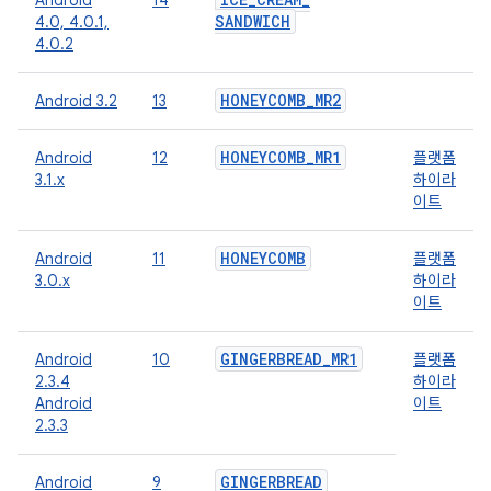
Android
14
SANDWICH
4.0, 4.0.1,
4.0.2
HONEYCOMB
_
MR2
Android 3.2
13
HONEYCOMB
_
MR1
Android
12
플랫폼
3.1.x
하이라
이트
HONEYCOMB
Android
11
플랫폼
3.0.x
하이라
이트
GINGERBREAD
_
MR1
Android
10
플랫폼
2.3.4
하이라
Android
이트
2.3.3
GINGERBREAD
Android
9