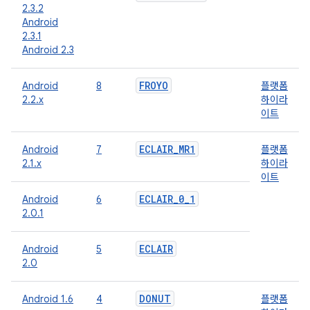
2.3.2
Android
2.3.1
Android 2.3
FROYO
Android
8
플랫폼
2.2.x
하이라
이트
ECLAIR
_
MR1
Android
7
플랫폼
2.1.x
하이라
이트
ECLAIR
_
0
_
1
Android
6
2.0.1
ECLAIR
Android
5
2.0
DONUT
Android 1.6
4
플랫폼