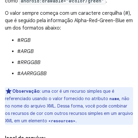
como
android:drawable="@color/green"
.
O valor sempre começa com um caractere cerquilha (#),
que é seguido pela informação Alpha-Red-Green-Blue em
um dos formatos abaixo:
#
RGB
#
ARGB
#
RRGGBB
#
AARRGGBB
Observação
: uma cor é um recurso simples que é
referenciado usando o valor fornecido no atributo
, não
name
no nome do arquivo XML. Dessa forma, você pode combinar
os recursos de cor com outros recursos simples em um arquivo
XML em um elemento
.
<resources>