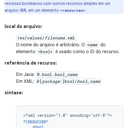
recursos booleanos com outros recursos simples em um
arquivo XML em um elemento
.
<resources>
local do arquivo:
res/values/
filename
.xml
O nome do arquivo é arbitrário. O
name
do
elemento
<bool>
é usado como o ID do recurso.
referência de recurso:
Em Java:
R.bool.
bool_name
Em XML:
@[
package
:]bool/
bool_name
sintaxe:
<?xml
version="1.0"
encoding="utf-8"?>

<
resources
<
bool