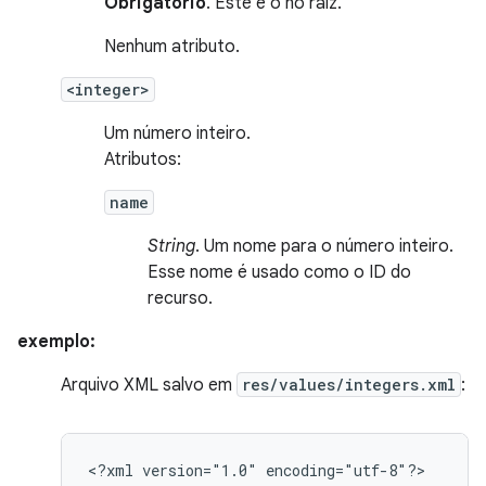
Obrigatório
. Este é o nó raiz.
Nenhum atributo.
<integer>
Um número inteiro.
Atributos:
name
String
. Um nome para o número inteiro.
Esse nome é usado como o ID do
recurso.
exemplo:
Arquivo XML salvo em
res/values/integers.xml
:
<?xml
version="1.0"
encoding="utf-8"?>
