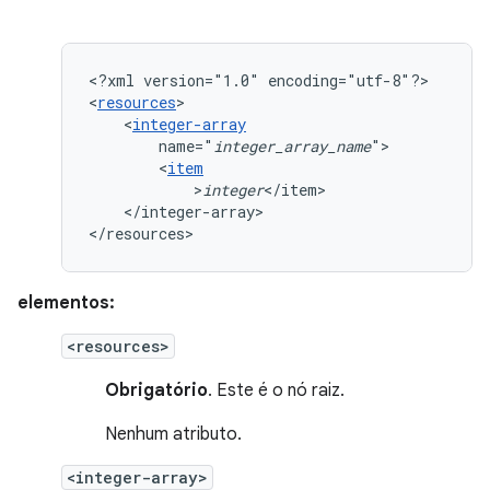
<?xml
version="1.0"
encoding="utf-8"?>

<
resources
<
integer-array
name="
integer_array_name
<
item
>
integer
</integer-array>

</resources>
elementos:
<resources>
Obrigatório
. Este é o nó raiz.
Nenhum atributo.
<integer-array>