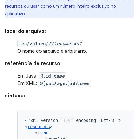
recursos ou usar como um número inteiro exclusivo no
aplicativo.
local do arquivo:
res/values/
filename.xml
O nome do arquivo é arbitrário.
referência de recurso:
Em Java:
R.id.
name
Em XML:
@[
package
:]id/
name
sintaxe:
<?xml
version="1.0"
encoding="utf-8"?>

<
resources
<
item