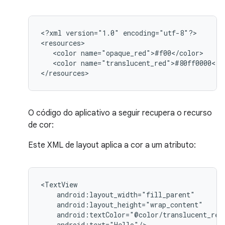
<?xml
version="1.0"
encoding="utf-8"?>

<color
<color
name="translucent_red">#80ff0000</co
</resources>
O código do aplicativo a seguir recupera o recurso
de cor:
Este XML de layout aplica a cor a um atributo:
android:text="Hello"/>