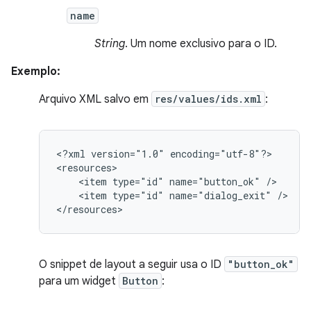
name
String
. Um nome exclusivo para o ID.
Exemplo:
Arquivo XML salvo em
res/values/ids.xml
:
<?xml
version="1.0"
encoding="utf-8"?>

<item
type="id"
name="button_ok"
<item
type="id"
name="dialog_exit"
/>

</resources>
O snippet de layout a seguir usa o ID
"button_ok"
para um widget
Button
: