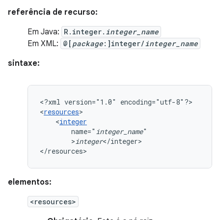
referência de recurso:
Em Java:
R.integer.
integer_name
Em XML:
@[
package
:]integer/
integer_name
sintaxe:
<?xml
version="1.0"
encoding="utf-8"?>

<
resources
<
integer
name="
integer_name
>
integer
</integer>

</resources>
elementos:
<resources>