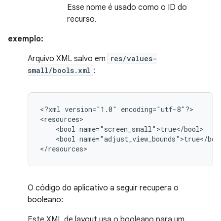
Esse nome é usado como o ID do
recurso.
exemplo:
Arquivo XML salvo em
res/values-
small/bools.xml
:
<?xml
version="1.0"
encoding="utf-8"?>

<bool
<bool
name="adjust_view_bounds">true</bool
</resources>
O código do aplicativo a seguir recupera o
booleano:
Este XML de layout usa o booleano para um