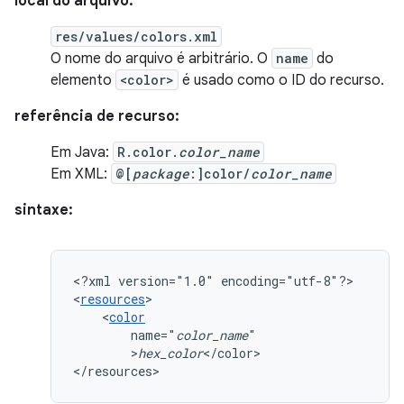
local do arquivo:
res/values/colors.xml
O nome do arquivo é arbitrário. O
name
do
elemento
<color>
é usado como o ID do recurso.
referência de recurso:
Em Java:
R.color.
color_name
Em XML:
@[
package
:]color/
color_name
sintaxe:
<?xml
version="1.0"
encoding="utf-8"?>

<
resources
<
color
name="
color_name
>
hex_color
</color>

</resources>