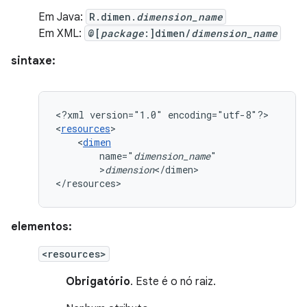
Em Java:
R.dimen.
dimension_name
Em XML:
@[
package
:]dimen/
dimension_name
sintaxe:
<?xml
version="1.0"
encoding="utf-8"?>

<
resources
<
dimen
name="
dimension_name
>
dimension
</dimen>

</resources>
elementos:
<resources>
Obrigatório
. Este é o nó raiz.