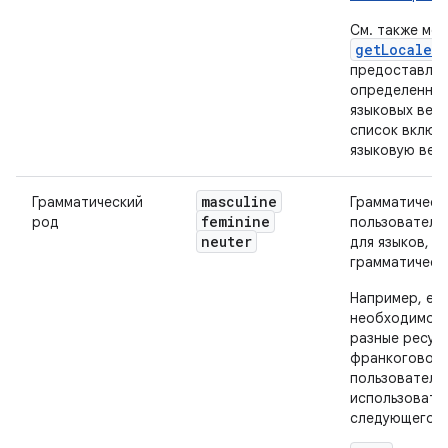
См. также ме
getLocales
предоставляе
определенный
языковых вер
список включ
языковую вер
masculine
Грамматический
Грамматическ
feminine
род
пользователя.
neuter
для языков, в
грамматическ
Например, ес
необходимо п
разные ресур
франкоговор
пользователе
использовать
следующего в