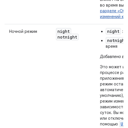
во время выпо
разделе «Обр
изменений ко
night
night
Ночной режим
: н
notnight
notnight
время
Добавлено в AP
Это может из
процессе раб
приложения, 
режим оставл
автоматическ
умолчанию), в
режим изменя
зависимости 
суток. Вы мож
или отключит
UiM
помощью