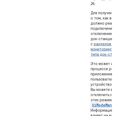
26.
Для получени
о том, как ва
должно реаги
подключение 
отключение у
док-станции, 
с
разделом «
мониторинг с
типа док-ста
Это может из
процессе раб
приложения, 
пользователь
устройство в
Вы можете вк
отключить не
этих режимов
UiModeMana
Информацию о
влияет на ва