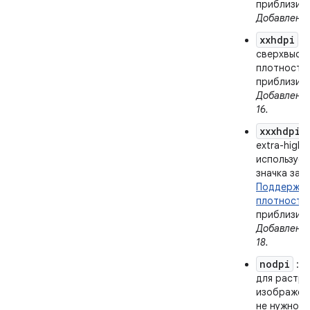
приблизите
Добавлено в
xxhdpi
: 
сверхвысо
плотности;
приблизите
Добавлено 
16.
xxxhdpi
:
extra-high-
использует
значка зап
Поддержка
плотности
приблизите
Добавлено 
18.
nodpi
: и
для растр
изображен
не нужно