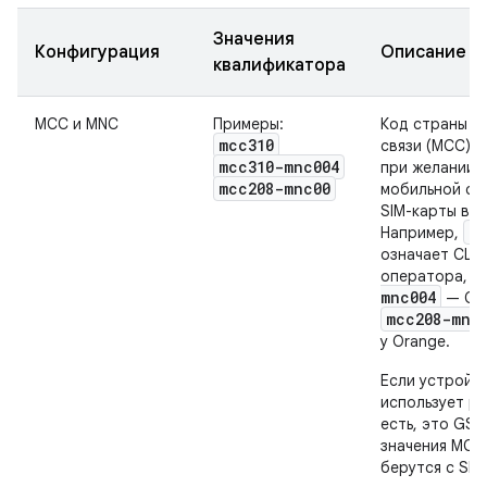
Значения
Конфигурация
Описание
квалификатора
MCC и MNC
Примеры:
Код страны м
mcc310
связи (MCC), 
mcc310-mnc004
при желании, 
mcc208-mnc00
мобильной се
SIM-карты в у
mc
Например,
означает США
m
оператора,
mnc004
— США
mcc208-mnc
у Orange.
Если устройс
использует ра
есть, это GSM
значения MCC
берутся с SIM