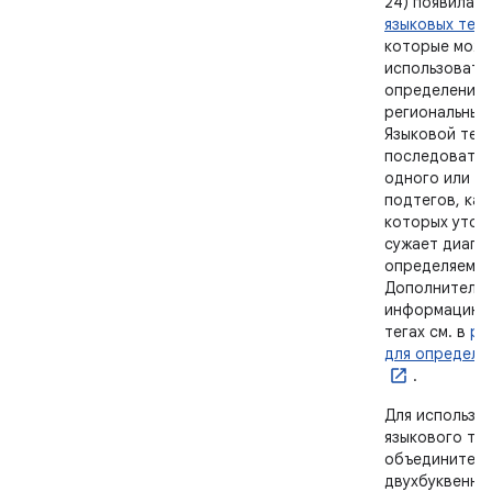
24) появилас
языковых тего
которые мож
использовать
определения 
региональных
Языковой тег 
последовател
одного или не
подтегов, каж
которых уточ
сужает диапаз
определяемых
Дополнитель
информацию о
тегах см. в
ра
для определе
.
Для использо
языкового тег
объедините
двухбуквенны