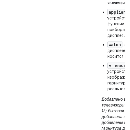
являющихся
applianc
устройств
функции б
прибора, н
дисплея.
watch
: у
дисплеем,
носится на
vrheadse
устройств
изображен
гарнитуре 
реальност
Добавлено в AP
телевизоры до
13; бытовая т
добавлена ​​в A
добавлены в AP
гарнитура доба