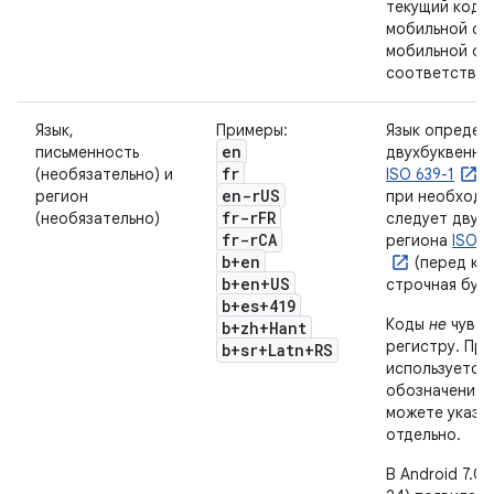
текущий код 
мобильной свя
мобильной се
соответствен
Язык,
Примеры:
Язык определ
en
письменность
двухбуквенны
fr
(необязательно) и
ISO 639-1
,
en-r
US
регион
при необходи
fr-r
FR
(необязательно)
следует двух
fr-r
CA
региона
ISO 3
b+en
(перед ко
b+en+US
строчная бук
b+es+419
Коды
не
чувст
b+zh+Hant
регистру. Пр
b+sr+Latn+RS
используется 
обозначения р
можете указа
отдельно.
В Android 7.0 