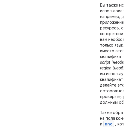
Вы также мож
использовать
например, для
приложение ю
ресурсов, сп
конкретной с
вам необходи
только язык, 
вместо этого
квалификато
script (необяз
region (необяз
вы используе
квалификатор
делайте это с
осторожност
проверьте, ра
должным обра
Также обрати
на поля конф
mnc
и
, кото