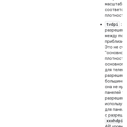
масштабир
соответст
плотность
tvdpi
: э
разрешени
между mdpi 
приблизите
Это не счи
"основной"
плотности.
основном 
для телеви
разрешение
большинст
она не нуж
панелей те
разрешени
используй
для панеле
с разреше
xxxhdpi
API уровня 