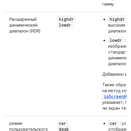
гамму.
highdr
highdr
Расширенный
: 
lowdr
динамический
высоким д
диапазон (HDR)
диапазоно
lowdr
: о
изображени
стандартн
динамичес
диапазоно
Добавлено в AP
Также обрати
на метод кон
isScreenHd
указывает, п
ли экран тех
car
car
режим
: уст
desk
пользовательского
отображае