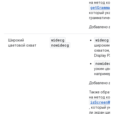
на метод кон
getGrammat
который указ
грамматическ
Добавлено в AP
widecg
widecg
Широкий
: 
nowidecg
цветовой охват
широким ц
охватом, т
Display P3
nowidecg
узким цвет
например, 
Добавлено в AP
Также обрати
на метод кон
isScreenWi
, который ука
ли экран шир