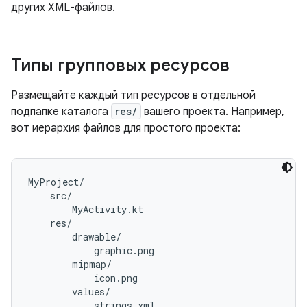
других XML-файлов.
Типы групповых ресурсов
Размещайте каждый тип ресурсов в отдельной
подпапке каталога
res/
вашего проекта. Например,
вот иерархия файлов для простого проекта:
MyProject/

    src/

        MyActivity.kt

    res/

        drawable/

            graphic.png

        mipmap/

            icon.png

        values/
