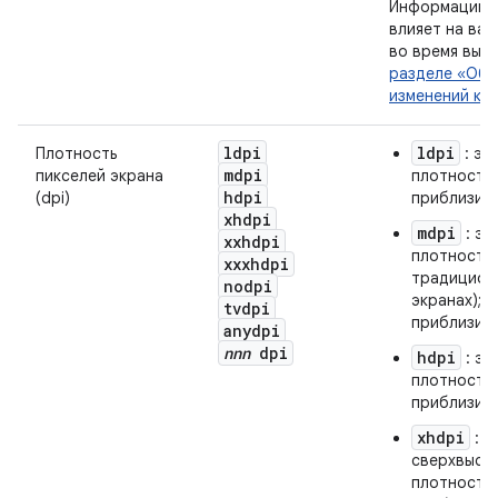
Информацию о
влияет на ва
во время выпо
разделе «Обр
изменений ко
ldpi
ldpi
Плотность
: эк
mdpi
пикселей экрана
плотностью
hdpi
(dpi)
приблизите
xhdpi
mdpi
: эк
xxhdpi
плотности 
xxxhdpi
традицион
nodpi
экранах);
tvdpi
приблизите
anydpi
nnn
dpi
hdpi
: эк
плотности;
приблизите
xhdpi
: э
сверхвысо
плотностью