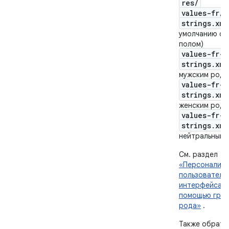
res/
values-fr/
strings.xml
умолчанию с 
полом)
values-fr-m
strings.xml
мужским родо
values-fr-f
strings.xml
женским родо
values-fr-n
strings.xml
нейтральным 
См. раздел
«Персонализа
пользователь
интерфейса п
помощью грам
рода»
.
Также обрати