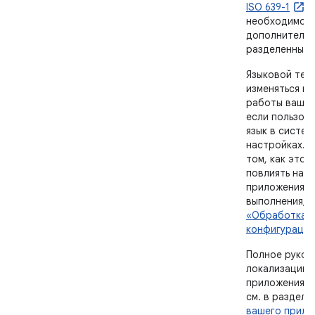
ISO 639-1
,
необходимос
дополнительн
разделенные 
Языковой тег
изменяться в
работы вашег
если пользов
язык в систем
настройках. 
том, как это 
повлиять на 
приложения в
выполнения, 
«Обработка и
конфигурации
Полное руков
локализации 
приложения на
см. в разделе
вашего прило