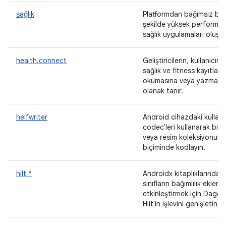
sağlık
Platformdan bağımsız bir
şekilde yüksek performan
sağlık uygulamaları oluşt
health.connect
Geliştiricilerin, kullanıcının
sağlık ve fitness kayıtların
okumasına veya yazması
olanak tanır.
heifwriter
Android cihazdaki kullanıl
codec'leri kullanarak bir 
veya resim koleksiyonunu
biçiminde kodlayın.
hilt *
Androidx kitaplıklarındaki 
sınıfların bağımlılık ekleme
etkinleştirmek için Dagge
Hilt'in işlevini genişletin.