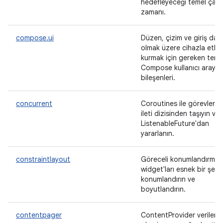
hedefleyeceği temel çalı
zamanı.
compose.ui
Düzen, çizim ve giriş dahi
olmak üzere cihazla etkil
kurmak için gereken teme
Compose kullanıcı arayü
bileşenleri.
concurrent
Coroutines ile görevleri 
ileti dizisinden taşıyın ve
ListenableFuture'dan
yararlanın.
constraintlayout
Göreceli konumlandırma i
widget'ları esnek bir şeki
konumlandırın ve
boyutlandırın.
contentpager
ContentProvider verilerin