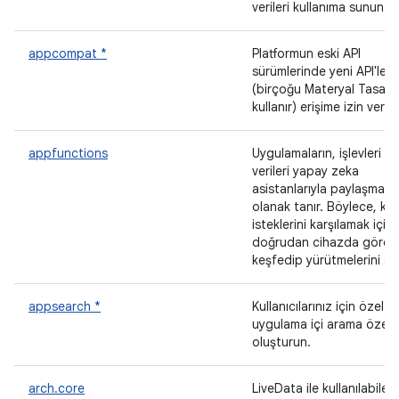
verileri kullanıma sunun.
appcompat *
Platformun eski API
sürümlerinde yeni API'lere
(birçoğu Materyal Tasarı
kullanır) erişime izin verir.
appfunctions
Uygulamaların, işlevleri ve
verileri yapay zeka
asistanlarıyla paylaşması
olanak tanır. Böylece, kull
isteklerini karşılamak için
doğrudan cihazda görevl
keşfedip yürütmelerini sağ
appsearch *
Kullanıcılarınız için özel
uygulama içi arama özellik
oluşturun.
arch.core
LiveData ile kullanılabilen