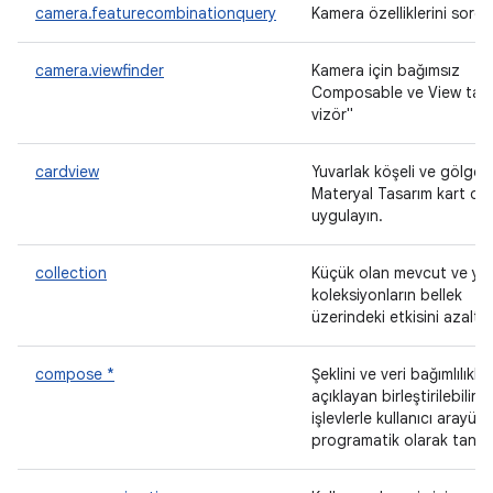
camera.featurecombinationquery
Kamera özelliklerini sorgu
camera.viewfinder
Kamera için bağımsız
Composable ve View taba
vizör"
cardview
Yuvarlak köşeli ve gölge e
Materyal Tasarım kart des
uygulayın.
collection
Küçük olan mevcut ve ye
koleksiyonların bellek
üzerindeki etkisini azaltır.
compose *
Şeklini ve veri bağımlılıklar
açıklayan birleştirilebilir
işlevlerle kullanıcı arayü
programatik olarak tanıml