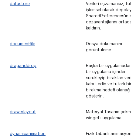
datastore
Verileri eşzamansız, tutarl
işlemsel olarak depolaya
SharedPreferences'ın ba
dezavantajlarını ortadan
kaldırın.
documentfile
Dosya dokümanını
görüntüleme
draganddrop
Başka bir uygulamadan v
bir uygulama içinden
sürükleyip bırakılan veriler
kabul edin ve tutarlı bir
bırakma hedefi olanağı
gösterin.
drawerlayout
Materyal Tasarım çekmec
widget'ı uygulama.
dynamicanimation
Fizik tabanlı animasyon AP