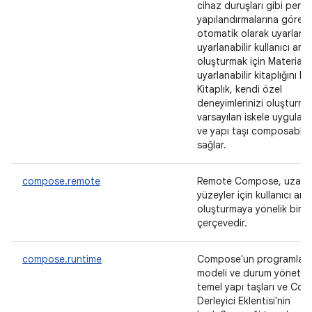
cihaz duruşları gibi penc
yapılandırmalarına göre
otomatik olarak uyarlana
uyarlanabilir kullanıcı aray
oluşturmak için Material 3
uyarlanabilir kitaplığını kul
Kitaplık, kendi özel
deneyimlerinizi oluşturma
varsayılan iskele uygulama
ve yapı taşı composable'l
sağlar.
compose.remote
Remote Compose, uzak
yüzeyler için kullanıcı ar
oluşturmaya yönelik bir
çerçevedir.
compose.runtime
Compose'un programlam
modeli ve durum yönetimi
temel yapı taşları ve Co
Derleyici Eklentisi'nin