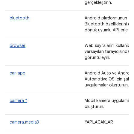
gerçekleştirin.
bluetooth
Android platformunun
Bluetooth özelliklerini ge
dönük uyumlu API'lerle kul
browser
Web sayfalarını kullanıcın
varsayılan tarayıcısında
görüntüleyin.
car-app
Android Auto ve Android
Automotive OS için şablo
uygulamalar oluşturun.
camera *
Mobil kamera uygulamalar
oluşturun.
camera.media3
YAPILACAKLAR