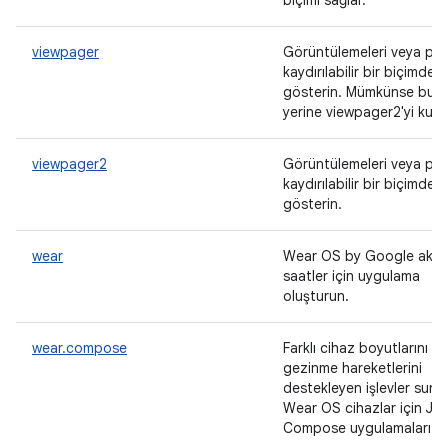
biçimi sağlar.
viewpager
Görüntülemeleri veya par
kaydırılabilir bir biçimde
gösterin. Mümkünse bun
yerine viewpager2'yi kulla
viewpager2
Görüntülemeleri veya par
kaydırılabilir bir biçimde
gösterin.
wear
Wear OS by Google akıllı
saatler için uygulama
oluşturun.
wear.compose
Farklı cihaz boyutlarını ve
gezinme hareketlerini
destekleyen işlevler suna
Wear OS cihazlar için Je
Compose uygulamaları ya