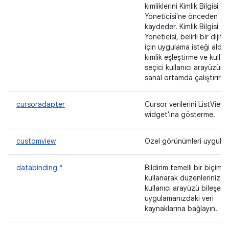
kimliklerini Kimlik Bilgisi
Yöneticisi'ne önceden
kaydeder. Kimlik Bilgisi
Yöneticisi, belirli bir dijital
için uygulama isteği aldığ
kimlik eşleştirme ve kullan
seçici kullanıcı arayüzünü
sanal ortamda çalıştırır.
cursoradapter
Cursor verilerini ListView
widget'ına gösterme.
customview
Özel görünümleri uygulay
databinding *
Bildirim temelli bir biçim
kullanarak düzenlerinizde
kullanıcı arayüzü bileşenle
uygulamanızdaki veri
kaynaklarına bağlayın.