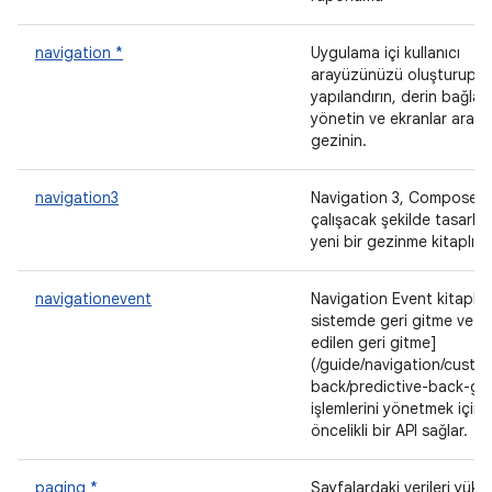
navigation *
Uygulama içi kullanıcı
arayüzünüzü oluşturup
yapılandırın, derin bağlant
yönetin ve ekranlar arası
gezinin.
navigation3
Navigation 3, Compose il
çalışacak şekilde tasarla
yeni bir gezinme kitaplığıd
navigationevent
Navigation Event kitaplığı
sistemde geri gitme ve [
edilen geri gitme]
(/guide/navigation/custo
back/predictive-back-ge
işlemlerini yönetmek için
öncelikli bir API sağlar.
paging *
Sayfalardaki verileri yükle