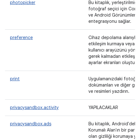
photopicker
Bu kitaplık, yerleştirilmiş
fotoğraf seçici için Com
ve Android Görünümleri
entegrasyonu sağlar.
preference
Cihaz depolama alanıyla
etkileşim kurmaya veya
kullanıcı arayüzünü yöne
gerek kalmadan etkileşiml
ayarlar ekranları oluşturu
print
Uygulamanızdaki fotoğraf
dokümanları ve diğer grafi
ve resimleri yazdırın.
privacysandbox.activity
YAPILACAKLAR
privacysandbox.ads
Bu kitaplık, Android'deki
Korumalı Alan'ın bir parça
olan gizliliği korumaya yö