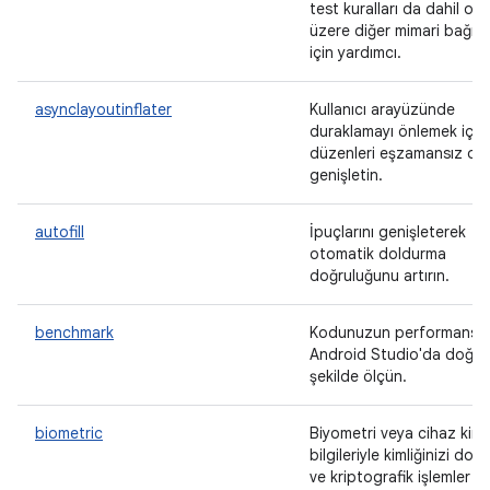
test kuralları da dahil ol
üzere diğer mimari bağımlı
için yardımcı.
asynclayoutinflater
Kullanıcı arayüzünde
duraklamayı önlemek için
düzenleri eşzamansız ola
genişletin.
autofill
İpuçlarını genişleterek
otomatik doldurma
doğruluğunu artırın.
benchmark
Kodunuzun performansın
Android Studio'da doğru
şekilde ölçün.
biometric
Biyometri veya cihaz kiml
bilgileriyle kimliğinizi doğ
ve kriptografik işlemler