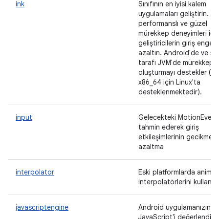
ink
Sınıfının en iyisi kalem
uygulamaları geliştirin. Y
performanslı ve güzel
mürekkep deneyimleri içi
geliştiricilerin giriş engelin
azaltın. Android'de ve s
tarafı JVM'de mürekkep
oluşturmayı destekler (ş
x86_64 için Linux'ta
desteklenmektedir).
input
Gelecekteki MotionEvent'
tahmin ederek giriş
etkileşimlerinin gecikmesi
azaltma
interpolator
Eski platformlarda anima
interpolatörlerini kullanın.
javascriptengine
Android uygulamanızın
JavaScript'i değerlendirm