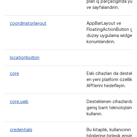
plan iş parçacığında yükl
ve sayfalandırın.
coordinatorlayout
AppBarLayout ve
FloatingActionButton gib
düzey uygulama widget'la
konumlandırın.
locationbutton
core
Eski cihazları da destekl
en yeni platform özellikler
API'lerini hedefleyin.
core.uwb
Desteklenen cihazlarda u
geniş bant teknolojisini
kullanın.
credentials
Bu kitaplık, kullanıcının ki
bilgilerine birleşik erişim s