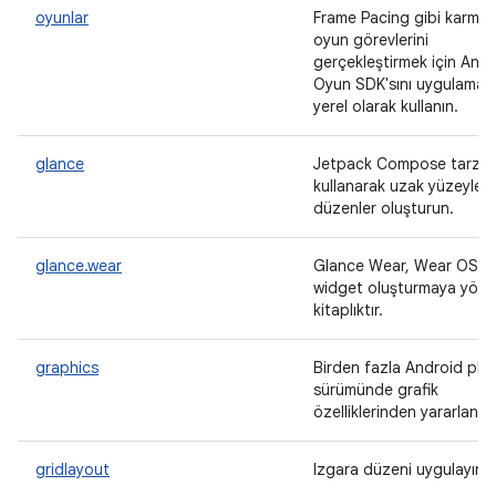
oyunlar
Frame Pacing gibi karmaş
oyun görevlerini
gerçekleştirmek için And
Oyun SDK'sını uygulaman
yerel olarak kullanın.
glance
Jetpack Compose tarzı bi
kullanarak uzak yüzeyler i
düzenler oluşturun.
glance.wear
Glance Wear, Wear OS iç
widget oluşturmaya yönel
kitaplıktır.
graphics
Birden fazla Android pla
sürümünde grafik
özelliklerinden yararlanm
gridlayout
Izgara düzeni uygulayın.