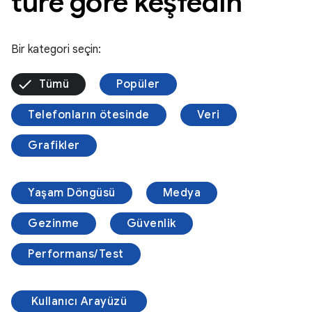
türe göre keşfedin
Bir kategori seçin:
Tümü
Popüler
Telefonların ötesinde
Veri
Grafikler
Yaşam Döngüsü
Medya
Gezinme
Güvenlik
Performans/Test
Kullanıcı Arayüzü