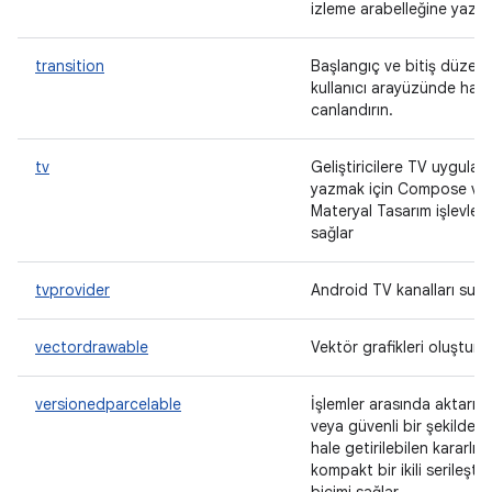
izleme arabelleğine yazın
transition
Başlangıç ve bitiş düzenle
kullanıcı arayüzünde hare
canlandırın.
tv
Geliştiricilere TV uygulam
yazmak için Compose ve
Materyal Tasarım işlevleri
sağlar
tvprovider
Android TV kanalları sunu
vectordrawable
Vektör grafikleri oluşturu
versionedparcelable
İşlemler arasında aktarıla
veya güvenli bir şekilde ka
hale getirilebilen kararlı v
kompakt bir ikili serileşti