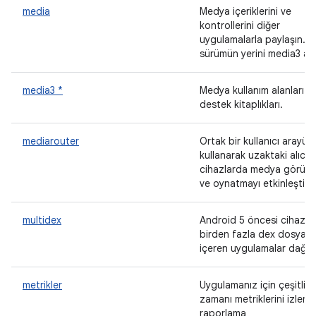
media
Medya içeriklerini ve
kontrollerini diğer
uygulamalarla paylaşın. B
sürümün yerini media3 ald
media3 *
Medya kullanım alanları iç
destek kitaplıkları.
mediarouter
Ortak bir kullanıcı arayüz
kullanarak uzaktaki alıcı
cihazlarda medya görün
ve oynatmayı etkinleştirin
multidex
Android 5 öncesi cihazla
birden fazla dex dosyası
içeren uygulamalar dağıtı
metrikler
Uygulamanız için çeşitli ç
zamanı metriklerini izleme
raporlama