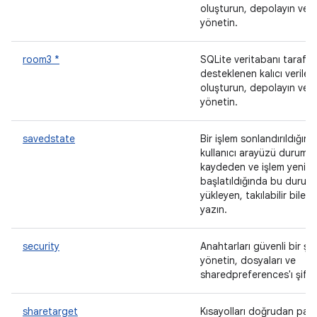
oluşturun, depolayın ve
yönetin.
room3 *
SQLite veritabanı tarafı
desteklenen kalıcı veriler
oluşturun, depolayın ve
yönetin.
savedstate
Bir işlem sonlandırıldığınd
kullanıcı arayüzü durumu
kaydeden ve işlem yenid
başlatıldığında bu durumu
yükleyen, takılabilir bileşe
yazın.
security
Anahtarları güvenli bir şe
yönetin, dosyaları ve
sharedpreferences'ı şifre
sharetarget
Kısayolları doğrudan pay