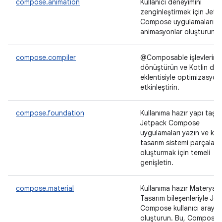
compose.animation
Kullanıcı deneyimini
zenginleştirmek için Jet
Compose uygulamaların
animasyonlar oluşturun.
compose.compiler
@Composable işlevlerini
dönüştürün ve Kotlin derl
eklentisiyle optimizasyonl
etkinleştirin.
compose.foundation
Kullanıma hazır yapı taşlar
Jetpack Compose
uygulamaları yazın ve ken
tasarım sistemi parçaların
oluşturmak için temeli
genişletin.
compose.material
Kullanıma hazır Materyal
Tasarım bileşenleriyle Je
Compose kullanıcı arayüz
oluşturun. Bu, Compose'