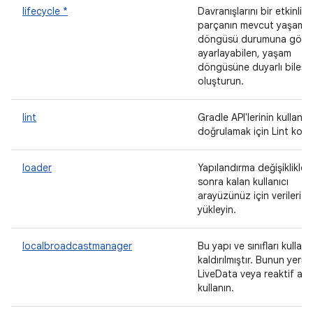
lifecycle *
Davranışlarını bir etkinliğ
parçanın mevcut yaşam
döngüsü durumuna göre
ayarlayabilen, yaşam
döngüsüne duyarlı bileşe
oluşturun.
lint
Gradle API'lerinin kullanım
doğrulamak için Lint kontr
loader
Yapılandırma değişiklikler
sonra kalan kullanıcı
arayüzünüz için verileri
yükleyin.
localbroadcastmanager
Bu yapı ve sınıfları kulla
kaldırılmıştır. Bunun yerin
LiveData veya reaktif akış
kullanın.