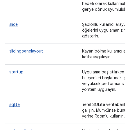
hedefi olarak kullanmak i
geriye dönük uyumluluk sa
slice
Şablonlu kullanıcı arayüz
öğelerini uygulamanızın d
gösterin.
slidingpanelayout
Kayan bölme kullanıcı ar
kalıbı uygulayın.
startup
Uygulama başlatılırken
bileşenleri başlatmak için
ve yüksek performanslı bi
yöntem uygulayın.
sqlite
Yerel SQLite veritabanları
çalışın. Mümkünse bunun
yerine Room'u kullanın.