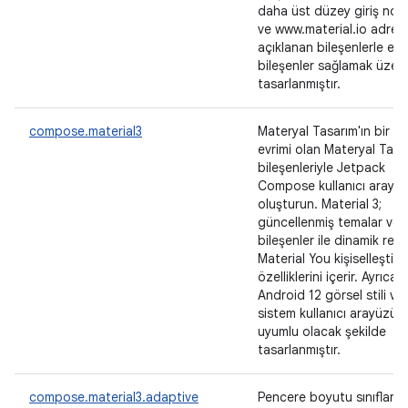
daha üst düzey giriş nokt
ve www.material.io adres
açıklanan bileşenlerle eş
bileşenler sağlamak üzer
tasarlanmıştır.
compose.material3
Materyal Tasarım'ın bir so
evrimi olan Materyal Tasa
bileşenleriyle Jetpack
Compose kullanıcı arayüz
oluşturun. Material 3;
güncellenmiş temalar ve
bileşenler ile dinamik renk
Material You kişiselleştir
özelliklerini içerir. Ayrıca 
Android 12 görsel stili ve
sistem kullanıcı arayüzü il
uyumlu olacak şekilde
tasarlanmıştır.
compose.material3.adaptive
Pencere boyutu sınıfları 