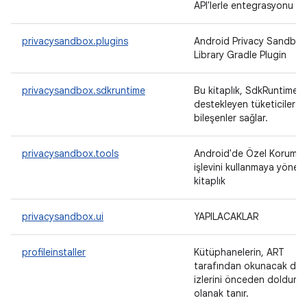
API'lerle entegrasyonu sa
privacysandbox.plugins
Android Privacy Sandbo
Library Gradle Plugin
privacysandbox.sdkruntime
Bu kitaplık, SdkRuntime'ı
destekleyen tüketiciler iç
bileşenler sağlar.
privacysandbox.tools
Android'de Özel Korumalı
işlevini kullanmaya yönelik
kitaplık
privacysandbox.ui
YAPILACAKLAR
profileinstaller
Kütüphanelerin, ART
tarafından okunacak der
izlerini önceden doldurm
olanak tanır.