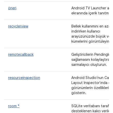
öneri
Android TV Launcher an
ekranında içerik tanıtma
recyclerview
Bellek kullanımını en aza
indirirken kullanıcı
arayüzünüzde büyük veri
kümelerini görüntüleyin.
remotecallback
Geliştiricilerin PendingInt
sağlamasını kolaylaştıran 
sarmalayıcı oluşturun.
resourceinspection
Android Studio'nun Canlı
Layout Inspector'ında öz
görünümlerin özelliklerini
gösterin.
room *
SQLite veritabanı tarafı
desteklenen kalıcı veriler