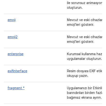
ile sorunsuz animasyonla
oluşturun.
emoji
Mevcut ve eski cihazlard
emoji'leri gösterir.
emoji2
Mevcut ve eski cihazlard
emoji'leri gösterir.
enterprise
Kurumsal kullanıma hazır
uygulamalar oluşturun.
exifinterface
Resim dosyası EXIF etiketl
okuyup yazın.
fragment *
Uygulamanızı bir Etkinlik 
barındırılan birden fazla
bağımsız ekrana ayırın.