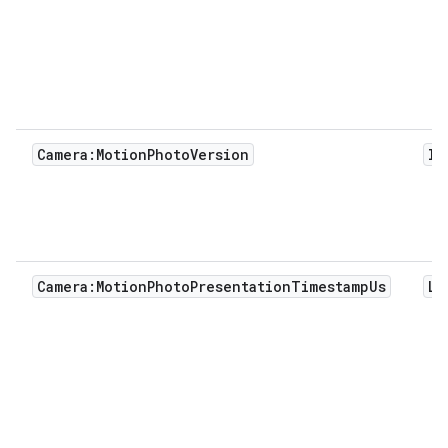
Camera:MotionPhotoVersion
In
Camera:MotionPhotoPresentationTimestampUs
Lo