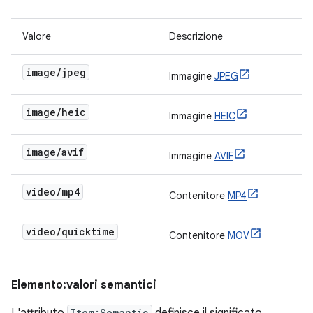
Valore
Descrizione
image/jpeg
Immagine
JPEG
image/heic
Immagine
HEIC
image/avif
Immagine
AVIF
video/mp4
Contenitore
MP4
video/quicktime
Contenitore
MOV
Elemento:valori semantici
Item:Semantic