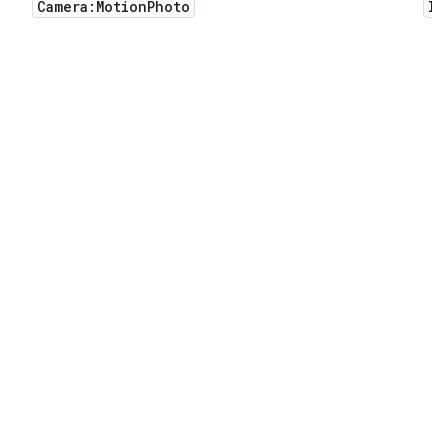
Camera:MotionPhoto
In