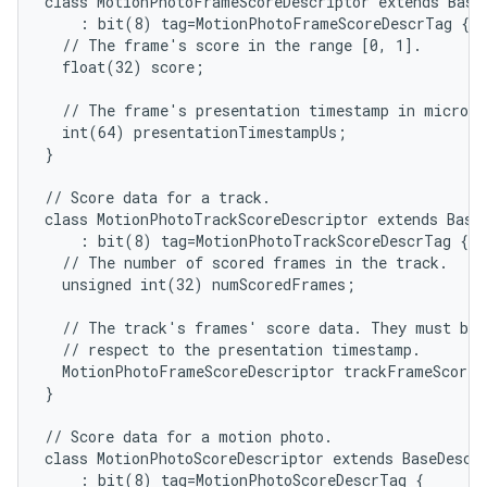
class MotionPhotoFrameScoreDescriptor extends BaseD
    : bit(8) tag=MotionPhotoFrameScoreDescrTag {

  // The frame's score in the range [0, 1].

  float(32) score;

  // The frame's presentation timestamp in microsec
  int(64) presentationTimestampUs;

}

// Score data for a track.

class MotionPhotoTrackScoreDescriptor extends BaseD
    : bit(8) tag=MotionPhotoTrackScoreDescrTag {

  // The number of scored frames in the track.

  unsigned int(32) numScoredFrames;

  // The track's frames' score data. They must be i
  // respect to the presentation timestamp.

  MotionPhotoFrameScoreDescriptor trackFrameScoreD
}

// Score data for a motion photo.

class MotionPhotoScoreDescriptor extends BaseDescri
    : bit(8) tag=MotionPhotoScoreDescrTag {
