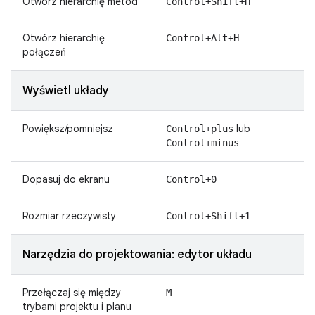
Otwórz hierarchię metod
Control+Shift+H
Otwórz hierarchię
Control+Alt+H
połączeń
Wyświetl układy
Powiększ/pomniejsz
lub
Control+plus
Control+minus
Dopasuj do ekranu
Control+0
Rozmiar rzeczywisty
Control+Shift+1
Narzędzia do projektowania: edytor układu
Przełączaj się między
M
trybami projektu i planu