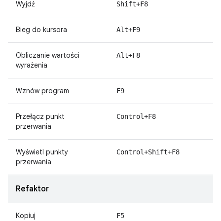
Wyjdź
Shift+F8
Bieg do kursora
Alt+F9
Obliczanie wartości
Alt+F8
wyrażenia
Wznów program
F9
Przełącz punkt
Control+F8
przerwania
Wyświetl punkty
Control+Shift+F8
przerwania
Refaktor
Kopiuj
F5