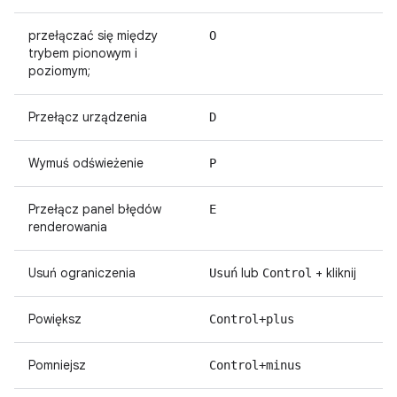
przełączać się między
O
trybem pionowym i
poziomym;
Przełącz urządzenia
D
Wymuś odświeżenie
P
Przełącz panel błędów
E
renderowania
Usuń ograniczenia
lub
+ kliknij
Usuń
Control
Powiększ
Control+plus
Pomniejsz
Control+minus