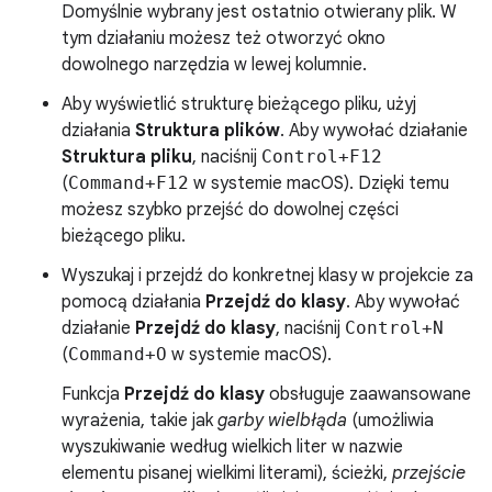
Domyślnie wybrany jest ostatnio otwierany plik. W
tym działaniu możesz też otworzyć okno
dowolnego narzędzia w lewej kolumnie.
Aby wyświetlić strukturę bieżącego pliku, użyj
działania
Struktura plików
. Aby wywołać działanie
Struktura pliku
, naciśnij
Control+F12
(
Command+F12
w systemie macOS). Dzięki temu
możesz szybko przejść do dowolnej części
bieżącego pliku.
Wyszukaj i przejdź do konkretnej klasy w projekcie za
pomocą działania
Przejdź do klasy
. Aby wywołać
działanie
Przejdź do klasy
, naciśnij
Control+N
(
Command+O
w systemie macOS).
Funkcja
Przejdź do klasy
obsługuje zaawansowane
wyrażenia, takie jak
garby wielbłąda
(umożliwia
wyszukiwanie według wielkich liter w nazwie
elementu pisanej wielkimi literami), ścieżki,
przejście