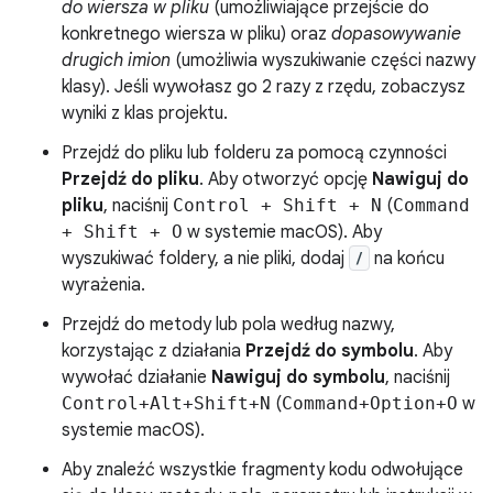
do wiersza w pliku
(umożliwiające przejście do
konkretnego wiersza w pliku) oraz
dopasowywanie
drugich imion
(umożliwia wyszukiwanie części nazwy
klasy). Jeśli wywołasz go 2 razy z rzędu, zobaczysz
wyniki z klas projektu.
Przejdź do pliku lub folderu za pomocą czynności
Przejdź do pliku
. Aby otworzyć opcję
Nawiguj do
pliku
, naciśnij
Control + Shift + N
(
Command
+ Shift + O
w systemie macOS). Aby
wyszukiwać foldery, a nie pliki, dodaj
/
na końcu
wyrażenia.
Przejdź do metody lub pola według nazwy,
korzystając z działania
Przejdź do symbolu
. Aby
wywołać działanie
Nawiguj do symbolu
, naciśnij
Control+Alt+Shift+N
(
Command+Option+O
w
systemie macOS).
Aby znaleźć wszystkie fragmenty kodu odwołujące