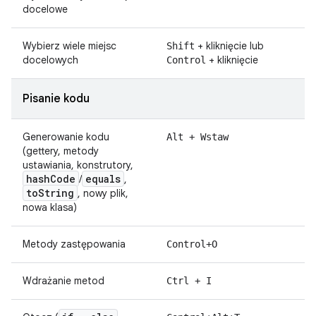
docelowe
Wybierz wiele miejsc
+ kliknięcie lub
Shift
docelowych
+ kliknięcie
Control
Pisanie kodu
Generowanie kodu
Alt + Wstaw
(gettery, metody
ustawiania, konstrutory,
hash
Code
equals
/
,
to
String
, nowy plik,
nowa klasa)
Metody zastępowania
Control+O
Wdrażanie metod
Ctrl + I