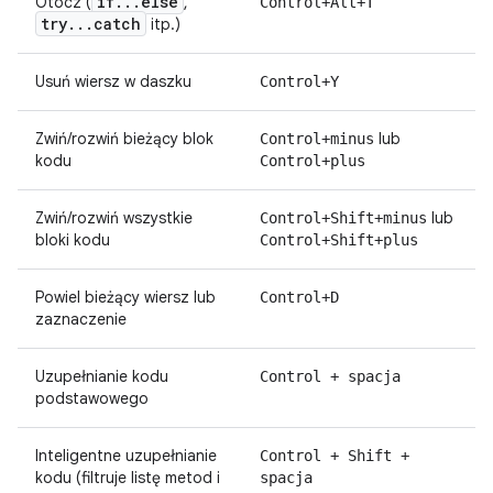
if
.
.
.
else
Otocz (
,
Control+Alt+T
try
.
.
.
catch
itp.)
Usuń wiersz w daszku
Control+Y
Zwiń/rozwiń bieżący blok
lub
Control+minus
kodu
Control+plus
Zwiń/rozwiń wszystkie
lub
Control+Shift+minus
bloki kodu
Control+Shift+plus
Powiel bieżący wiersz lub
Control+D
zaznaczenie
Uzupełnianie kodu
Control + spacja
podstawowego
Inteligentne uzupełnianie
Control + Shift +
kodu (filtruje listę metod i
spacja