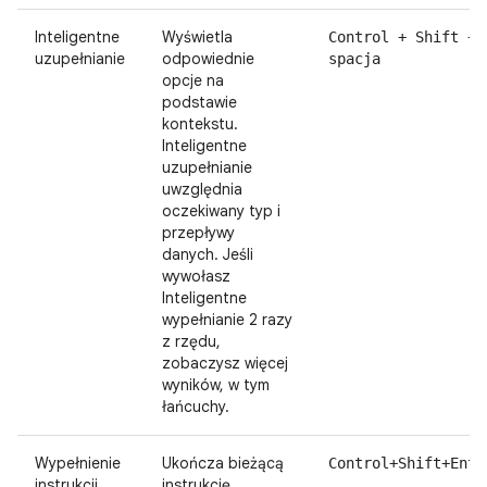
Inteligentne
Wyświetla
Control + Shift +
uzupełnianie
odpowiednie
spacja
opcje na
podstawie
kontekstu.
Inteligentne
uzupełnianie
uwzględnia
oczekiwany typ i
przepływy
danych. Jeśli
wywołasz
Inteligentne
wypełnianie 2 razy
z rzędu,
zobaczysz więcej
wyników, w tym
łańcuchy.
Wypełnienie
Ukończa bieżącą
Control+Shift+Ente
instrukcji
instrukcję,