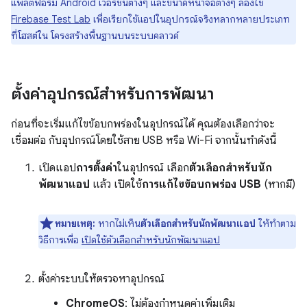
แพลตฟอร์ม Android เวอร์ชันต่างๆ และขนาดหน้าจอต่างๆ ลองใช้
Firebase Test Lab
เพื่อเรียกใช้แอปในอุปกรณ์จริงหลากหลายประเภท
ที่โฮสต์ใน โครงสร้างพื้นฐานบนระบบคลาวด์
ตั้งค่าอุปกรณ์สำหรับการพัฒนา
ก่อนที่จะเริ่มแก้ไขข้อบกพร่องในอุปกรณ์ได้ คุณต้องเลือกว่าจะ
เชื่อมต่อ กับอุปกรณ์โดยใช้สาย USB หรือ Wi-Fi จากนั้นทำดังนี้
เปิดแอป
การตั้งค่า
ในอุปกรณ์ เลือก
ตัวเลือกสำหรับนัก
พัฒนาแอป
แล้ว เปิดใช้
การแก้ไขข้อบกพร่อง USB
(หากมี)
หมายเหตุ:
หากไม่เห็น
ตัวเลือกสำหรับนักพัฒนาแอป
ให้ทำตาม
วิธีการเพื่อ
เปิดใช้ตัวเลือกสำหรับนักพัฒนาแอป
ตั้งค่าระบบให้ตรวจหาอุปกรณ์
ChromeOS
: ไม่ต้องกำหนดค่าเพิ่มเติม