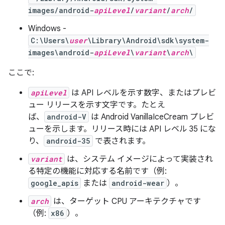
images/android-
apiLevel
/
variant
/
arch
/
Windows -
C:\Users\
user
\Library\Android\sdk\system-
images\android-
apiLevel
\
variant
\
arch
\
ここで:
apiLevel
は API レベルを示す数字、またはプレビ
ュー リリースを示す文字です。たとえ
ば、
android-V
は Android VanillaIceCream プレビ
ューを示します。リリース時には API レベル 35 にな
り、
android-35
で表されます。
variant
は、システム イメージによって実装され
る特定の機能に対応する名前です（例:
google_apis
または
android-wear
）。
arch
は、ターゲット CPU アーキテクチャです
（例:
x86
）。