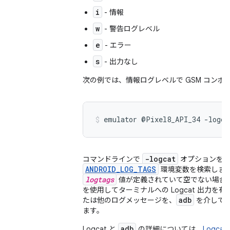
i
- 情報
w
- 警告ログレベル
e
- エラー
s
- 出力なし
次の例では、情報ログレベルで GSM コン
emulator @Pixel8_API_34 -logc
-logcat
コマンドラインで
オプションを指
ANDROID_LOG_TAGS
環境変数を検索しま
logtags
値が定義されていて空でない場合
を使用してターミナルへの Logcat 出力
adb
たは他のログメッセージを、
を介して
ます。
adb
Logcat と
の詳細については、
Logc