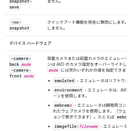
snapshot-
ません。
save
-no-
クイックブート機能を完全に無効にします。
snapshot
しません。
デバイス ハードウェア
-camera-
背面カメラまたは前面カメラのエミュレーシ
back
mode
ンは AVD のカメラ設定をオーバーライドし
-camera-
mode
には次のいずれかの値を指定できます
front
mode
emulated
- エミュレータはソフトウェ
environment
- エミュレータは、AV
ーンを使用します。
webcam
n
- エミュレータは開発用コン
れたウェブカメラを使用します。（ウェ
webca
ョンで表示できます）。たとえば
imagefile:
filename
- エミュレータ