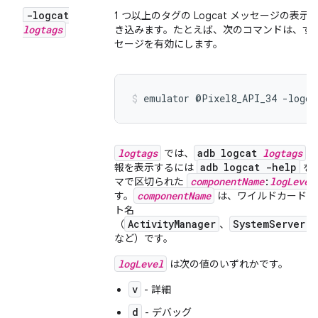
-logcat
1 つ以上のタグの Logcat メッセージの
logtags
き込みます。たとえば、次のコマンドは、すべ
セージを有効にします。
emulator @Pixel8_API_34 -logca
logtags
adb logcat
logtags
では、
コ
adb logcat -help
報を表示するには
を
componentName
:
logLevel
マで区切られた
componentName
す。
は、ワイルドカードの
ト名
ActivityManager
SystemServer
（
、
など）です。
logLevel
は次の値のいずれかです。
v
- 詳細
d
- デバッグ