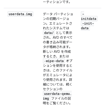
ーティションです。
userdata
.
img
-
データ パーティショ
initdata
ンの初期バージョ
-init-
ン。エミュレートさ
data
れたシステムでは
data
/
として表示
され、AVD のすべて
の書き込み可能デー
タが格納されます。
新しい AVD を作成
するとき、または
‑wipe-data
オプ
ションを使用すると
きは、このファイル
がエミュレータによ
り使用されます。詳
細については、続く
セクションの
userdata-qemu
.
img
ファイルの説
明をご覧ください。