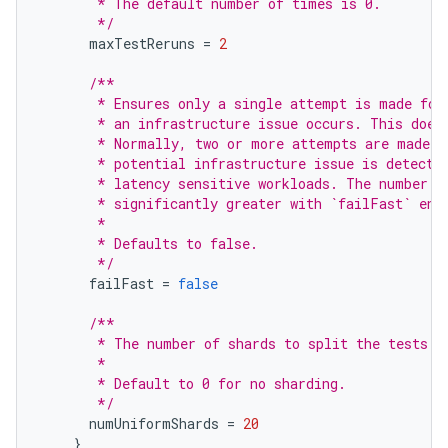
       * The default number of times is 0.
       */
maxTestReruns
=
2
/**
       * Ensures only a single attempt is made for
       * an infrastructure issue occurs. This does
       * Normally, two or more attempts are made b
       * potential infrastructure issue is detecte
       * latency sensitive workloads. The number o
       * significantly greater with `failFast` ena
       *
       * Defaults to false.
       */
failFast
=
false
/**
       * The number of shards to split the tests a
       *
       * Default to 0 for no sharding.
       */
numUniformShards
=
20
}