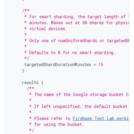
/**
     * For smart sharding, the target length of ti
     * minutes. Maxes out at 50 shards for physica
     * virtual devices.
     *
     * Only one of numUniformShards or targetedSha
     *
     * Defaults to 0 for no smart sharding.
     */
targetedShardDurationMinutes
=
15
}
results
{
/**
       * The name of the Google storage bucket to 
       *
       * If left unspecified, the default bucket i
       *
       * Please refer to 
Firebase Test Lab permiss
       * for using the bucket.
       */