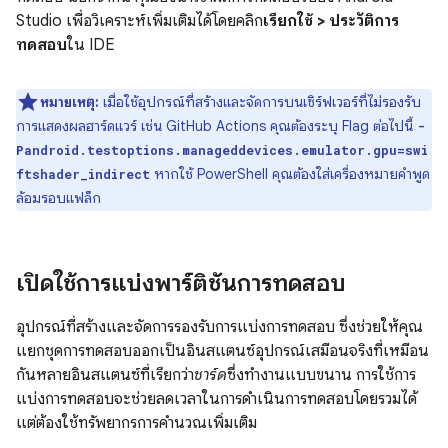
Studio เพื่อวิเคราะห์เพิ่มเติมได้โดยคลิก
เรียกใช้ > ประวัติการ
ทดสอบ
ใน IDE
หมายเหตุ:
เมื่อใช้อุปกรณ์ที่สร้างและจัดการบนเซิร์ฟเวอร์ที่ไม่รองรับ
การแสดงผลฮาร์ดแวร์ เช่น GitHub Actions คุณต้องระบุ Flag ต่อไปนี้
-
Pandroid.testoptions.manageddevices.emulator.gpu=swi
หากใช้ PowerShell คุณต้องใส่เครื่องหมายคำพูด
ftshader_indirect
ล้อมรอบแฟล็ก
เปิดใช้การแบ่งพาร์ติชันการทดสอบ
อุปกรณ์ที่สร้างและจัดการรองรับการแบ่งการทดสอบ ซึ่งช่วยให้คุณ
แยกชุดการทดสอบออกเป็นอินสแตนซ์อุปกรณ์เสมือนจริงที่เหมือน
กันหลายอินสแตนซ์ที่เรียกว่า
ชาร์ด
ซึ่งทำงานแบบขนาน การใช้การ
แบ่งการทดสอบจะช่วยลดเวลาในการดำเนินการทดสอบโดยรวมได้
แต่ต้องใช้ทรัพยากรการคำนวณเพิ่มเติม