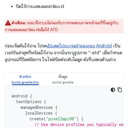
ปิดใช้การแสดงผลฮาร์ดแวร์
คำเตือน:
ขณะนี้ระบบไม่รองรับการทดสอบภาพหน้าจอที่ขึ้นอยู่กับ
การแสดงผลฮาร์ดแวร์เมื่อใช้ ATD
ก่อนเริ่มต้นใช้งาน โปรด
อัปเดตโปรแกรมจำลองของ Android
เป็น
เวอร์ชันล่าสุดที่พร้อมใช้งาน จากนั้นระบุรูปภาพ "-atd" เมื่อกำหนด
อุปกรณ์ที่บิลด์จัดการ ในไฟล์บิลด์ระดับโมดูล ดังที่แสดงด้านล่าง
Kotlin
ดึงดูด
android
{
testOptions
{
managedDevices
{
localDevices
{
create
(
"pixel2api30"
)
{
// Use device profiles you typically see 