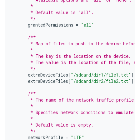
       *
       * Default value is "all".
       */
grantedPermissions
=
"all"
/**
       * Map of files to push to the device before
       *
       * The key is the location on the device.
       * The value is the location of the file, ei
       */
extraDeviceFiles
[
"/sdcard/dir1/file1.txt"
]
=
extraDeviceFiles
[
"/sdcard/dir2/file2.txt"
]
=
/**
       * The name of the network traffic profile.
       *
       * Specifies network conditions to emulate w
       *
       * Default value is empty.
       */
networkProfile
=
"LTE"