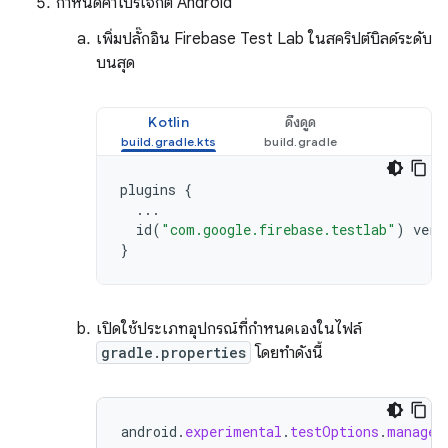
กำหนดค่าโปรเจ็กต์ Android
เพิ่มปลั๊กอิน Firebase Test Lab ในสคริปต์บิลด์ระดับ
บนสุด
Kotlin
ดึงดูด
plugins
{
...
id
(
"com.google.firebase.testlab"
)
vers
}
เปิดใช้ประเภทอุปกรณ์ที่กำหนดเองในไฟล์
gradle.properties
โดยทำดังนี้
android
.
experimental
.
testOptions
.
managed