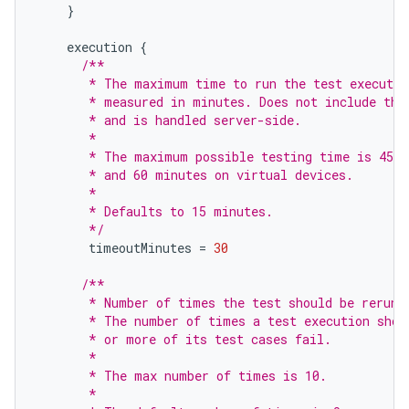
}
execution
{
/**
       * The maximum time to run the test executio
       * measured in minutes. Does not include the
       * and is handled server-side.
       *
       * The maximum possible testing time is 45 m
       * and 60 minutes on virtual devices.
       *
       * Defaults to 15 minutes.
       */
timeoutMinutes
=
30
/**
       * Number of times the test should be rerun 
       * The number of times a test execution shou
       * or more of its test cases fail.
       *
       * The max number of times is 10.
       *