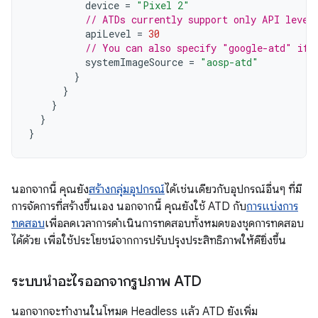
device
=
"Pixel 2"
// ATDs currently support only API level
apiLevel
=
30
// You can also specify "google-atd" if 
systemImageSource
=
"aosp-atd"
}
}
}
}
}
นอกจากนี้ คุณยัง
สร้างกลุ่มอุปกรณ์
ได้เช่นเดียวกับอุปกรณ์อื่นๆ ที่มี
การจัดการที่สร้างขึ้นเอง นอกจากนี้ คุณยังใช้ ATD กับ
การแบ่งการ
ทดสอบ
เพื่อลดเวลาการดำเนินการทดสอบทั้งหมดของชุดการทดสอบ
ได้ด้วย เพื่อใช้ประโยชน์จากการปรับปรุงประสิทธิภาพให้ดียิ่งขึ้น
ระบบนำอะไรออกจากรูปภาพ ATD
นอกจากจะทำงานในโหมด Headless แล้ว ATD ยังเพิ่ม