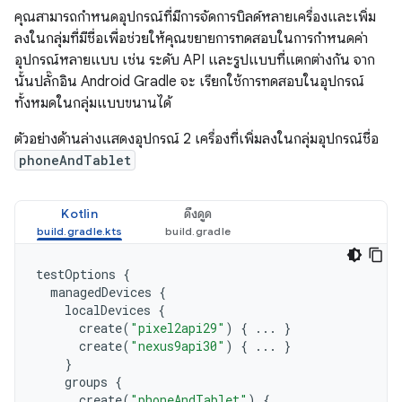
คุณสามารถกำหนดอุปกรณ์ที่มีการจัดการบิลด์หลายเครื่องและเพิ่ม
ลงในกลุ่มที่มีชื่อเพื่อช่วยให้คุณขยายการทดสอบในการกำหนดค่า
อุปกรณ์หลายแบบ เช่น ระดับ API และรูปแบบที่แตกต่างกัน จาก
นั้นปลั๊กอิน Android Gradle จะ เรียกใช้การทดสอบในอุปกรณ์
ทั้งหมดในกลุ่มแบบขนานได้
ตัวอย่างด้านล่างแสดงอุปกรณ์ 2 เครื่องที่เพิ่มลงในกลุ่มอุปกรณ์ชื่อ
phoneAndTablet
Kotlin
ดึงดูด
testOptions
{
managedDevices
{
localDevices
{
create
(
"pixel2api29"
)
{
...
}
create
(
"nexus9api30"
)
{
...
}
}
groups
{
create
(
"phoneAndTablet"
)
{