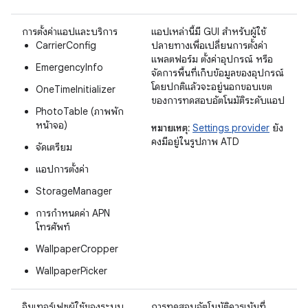
การตั้งค่าแอปและบริการ
แอปเหล่านี้มี GUI สำหรับผู้ใช้
CarrierConfig
ปลายทางเพื่อเปลี่ยนการตั้งค่า
แพลตฟอร์ม ตั้งค่าอุปกรณ์ หรือ
EmergencyInfo
จัดการพื้นที่เก็บข้อมูลของอุปกรณ์
โดยปกติแล้วจะอยู่นอกขอบเขต
OneTimeInitializer
ของการทดสอบอัตโนมัติระดับแอป
PhotoTable (ภาพพัก
หน้าจอ)
หมายเหตุ:
Settings provider
ยัง
คงมีอยู่ในรูปภาพ ATD
จัดเตรียม
แอปการตั้งค่า
StorageManager
การกำหนดค่า APN
โทรศัพท์
WallpaperCropper
WallpaperPicker
อินเทอร์เฟซผู้ใช้ของระบบ
การทดสอบอัตโนมัติควรเน้นที่