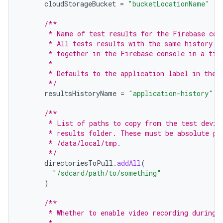
cloudStorageBucket
=
"bucketLocationName"
/**
       * Name of test results for the Firebase con
       * All tests results with the same history n
       * together in the Firebase console in a tim
       *
       * Defaults to the application label in the 
       */
resultsHistoryName
=
"application-history"
/**
       * List of paths to copy from the test devic
       * results folder. These must be absolute pa
       * /data/local/tmp.
       */
directoriesToPull
.
addAll
(
"/sdcard/path/to/something"
)
/**
       * Whether to enable video recording during 
       *