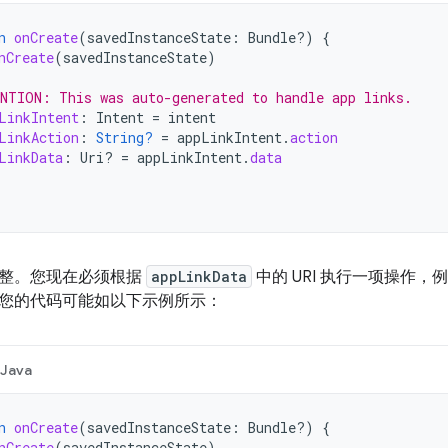
n
onCreate
(
savedInstanceState
:
Bundle?)
{
nCreate
(
savedInstanceState
)
NTION: This was auto-generated to handle app links.
LinkIntent
:
Intent
=
intent
LinkAction
:
String?
=
appLinkIntent
.
action
LinkData
:
Uri? 
=
appLinkIntent
.
data
整。您现在必须根据
appLinkData
中的 URI 执行一项操作
您的代码可能如以下示例所示：
Java
n
onCreate
(
savedInstanceState
:
Bundle?)
{
nCreate
(
savedInstanceState
)