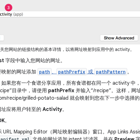
关您网站的链接结构的基本详情，以将网址映射到应用中的 activity。
st
字段中输入您网站的网址。
要映射的网址添加
path
、
pathPrefix
或
pathPattern
。
如果您有一个食谱分享应用，所有食谱都在同一个 activity 
recipe”目录中，请使用
pathPrefix
并输入“/recipe”。
这样，网址 ht
com/recipe/grilled-potato-salad 就会映射到您在下一步中选择的 a
网址应将用户转至的
Activity
。
OK
。
URL Mapping Editor（网址映射编辑器）窗口。App Links As
Manifest.xml
文件的网址添加 intent 过滤器，并在
Preview
字