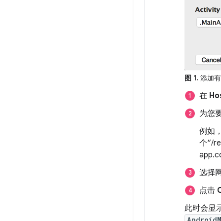
图 1.
添加有
在
Ho
为您
例如，
个“/
app.
选择
点击
此时会显示 
Android