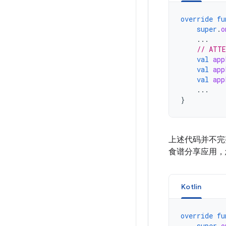
override
fu
super
.
o
...
// ATTE
val
app
val
app
val
app
...
}
上述代码并不完
食谱分享应用，
Kotlin
override
fu
super
.
o