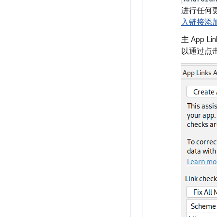
进行任何
入链接添加 
主 App L
以通过点