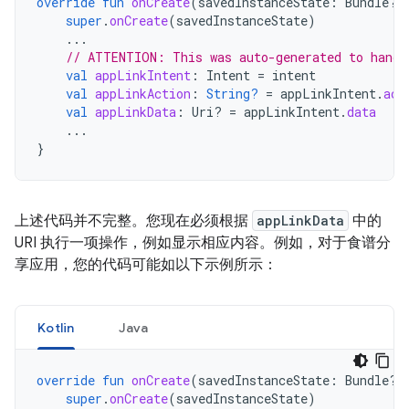
override
fun
onCreate
(
savedInstanceState
:
Bundle?)
super
.
onCreate
(
savedInstanceState
)
...
// ATTENTION: This was auto-generated to handl
val
appLinkIntent
:
Intent
=
intent
val
appLinkAction
:
String?
=
appLinkIntent
.
act
val
appLinkData
:
Uri? 
=
appLinkIntent
.
data
...
}
上述代码并不完整。您现在必须根据
appLinkData
中的
URI 执行一项操作，例如显示相应内容。例如，对于食谱分
享应用，您的代码可能如以下示例所示：
Kotlin
Java
override
fun
onCreate
(
savedInstanceState
:
Bundle?)
super
.
onCreate
(
savedInstanceState
)