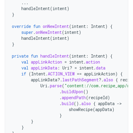
...
handleIntent
(
intent
)
}
override
fun
onNewIntent
(
intent
:
Intent
)
{
super
.
onNewIntent
(
intent
)
handleIntent
(
intent
)
}
private
fun
handleIntent
(
intent
:
Intent
)
{
val
appLinkAction
=
intent
.
action
val
appLinkData
:
Uri? 
=
intent
.
data
if
(
Intent
.
ACTION_VIEW
==
appLinkAction
)
{
appLinkData
?.
lastPathSegment
?.
also
{
recip
Uri
.
parse
(
"content://com.recipe_app/re
.
buildUpon
()
.
appendPath
(
recipeId
)
.
build
().
also
{
appData
-
showRecipe
(
appData
)
}
}
}