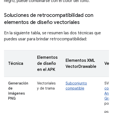
negro, puede combinarse con el color del tono.
Soluciones de retrocompatibilidad con
elementos de diseño vectoriales
En la siguiente tabla, se resumen las dos técnicas que
puedes usar para brindar retrocompatibilidad:
Elementos
Elementos XML
Técnica
de diseño
Vers
VectorDrawable
en el APK
Generación
Vectoriales
Subconjunto
SVG:
de
y de trama
compatible
comp
imágenes
Andr
PNG
Grad
poste
PSD: