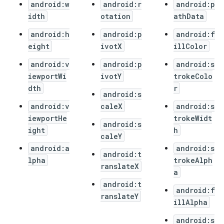
android:w
android:r
android:p
idth
otation
athData
android:h
android:p
android:f
eight
ivotX
illColor
android:v
android:p
android:s
iewportWi
ivotY
trokeColo
dth
r
android:s
android:v
caleX
android:s
iewportHe
trokeWidt
android:s
ight
h
caleY
android:a
android:s
android:t
lpha
trokeAlph
ranslateX
a
android:t
android:f
ranslateY
illAlpha
android:s