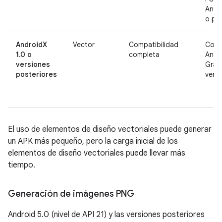
Andr
o pos
AndroidX
Vector
Compatibilidad
Comp
1.0 o
completa
Andr
versiones
Gradl
posteriores
versi
El uso de elementos de diseño vectoriales puede generar
un APK más pequeño, pero la carga inicial de los
elementos de diseño vectoriales puede llevar más
tiempo.
Generación de imágenes PNG
Android 5.0 (nivel de API 21) y las versiones posteriores