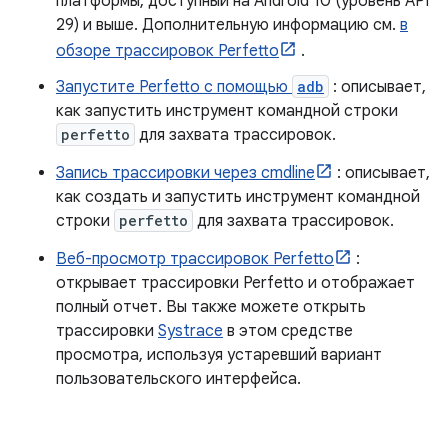
платформы, доступный на Android 10 (уровень API
29) и выше. Дополнительную информацию см.
в
обзоре трассировок Perfetto
.
Запустите Perfetto с помощью
adb
: описывает,
как запустить инструмент командной строки
perfetto
для захвата трассировок.
Запись трассировки через cmdline
: описывает,
как создать и запустить инструмент командной
строки
perfetto
для захвата трассировок.
Веб-просмотр трассировок Perfetto
:
открывает трассировки Perfetto и отображает
полный отчет. Вы также можете открыть
трассировки
Systrace
в этом средстве
просмотра, используя устаревший вариант
пользовательского интерфейса.