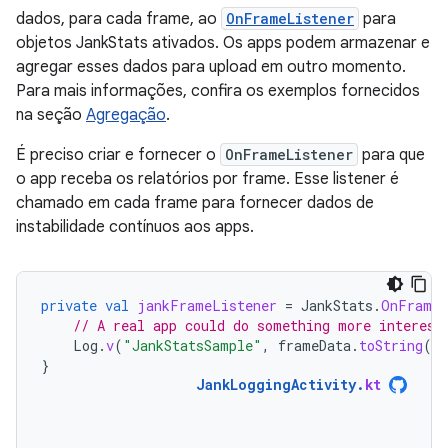
dados, para cada frame, ao
OnFrameListener
para
objetos JankStats ativados. Os apps podem armazenar e
agregar esses dados para upload em outro momento.
Para mais informações, confira os exemplos fornecidos
na seção
Agregação
.
É preciso criar e fornecer o
OnFrameListener
para que
o app receba os relatórios por frame. Esse listener é
chamado em cada frame para fornecer dados de
instabilidade contínuos aos apps.
private
val
jankFrameListener
=
JankStats
.
OnFrameL
// A real app could do something more interest
Log
.
v
(
"JankStatsSample"
,
frameData
.
toString
()
}
JankLoggingActivity
.
kt