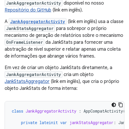
JankAggregatorActivity
disponível no nosso
Repositório do GitHub
(link em inglês).
A
JankAggregatorActivity
(link em inglês) usa a classe
JankStatsAggregator
para sobrepor o próprio
mecanismo de geração de relatórios sobre o mecanismo
OnFrameListener
da JankStats para fornecer uma
abstração de nível superior e relatar apenas uma coleta
de informações que abrange vários frames.
Em vez de criar um objeto JankStats diretamente, a
JankAggregatorActivity
cria um objeto
JankStatsAggregator
(link em inglês), que cria o próprio
objeto JankStats de forma interna:
class
JankAggregatorActivity
:
AppCompatActivity
()
private
lateinit
var
jankStatsAggregator
:
Jank