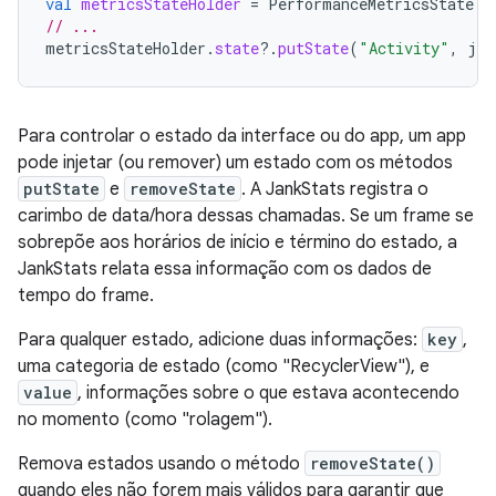
val
metricsStateHolder
=
PerformanceMetricsState
.
g
// ...
metricsStateHolder
.
state
?.
putState
(
"Activity"
,
jav
Para controlar o estado da interface ou do app, um app
pode injetar (ou remover) um estado com os métodos
putState
e
removeState
. A JankStats registra o
carimbo de data/hora dessas chamadas. Se um frame se
sobrepõe aos horários de início e término do estado, a
JankStats relata essa informação com os dados de
tempo do frame.
Para qualquer estado, adicione duas informações:
key
,
uma categoria de estado (como "RecyclerView"), e
value
, informações sobre o que estava acontecendo
no momento (como "rolagem").
Remova estados usando o método
removeState()
quando eles não forem mais válidos para garantir que