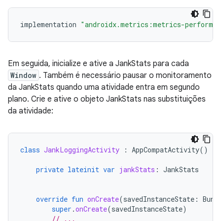
implementation
"androidx.metrics:metrics-performa
Em seguida, inicialize e ative a JankStats para cada
Window
. Também é necessário pausar o monitoramento
da JankStats quando uma atividade entra em segundo
plano. Crie e ative o objeto JankStats nas substituições
da atividade:
class
JankLoggingActivity
:
AppCompatActivity
()
{
private
lateinit
var
jankStats
:
JankStats
override
fun
onCreate
(
savedInstanceState
:
Bund
super
.
onCreate
(
savedInstanceState
)
// ...