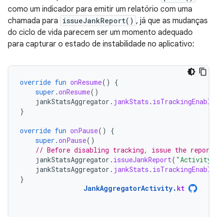
como um indicador para emitir um relatório com uma
chamada para
issueJankReport()
, já que as mudanças
do ciclo de vida parecem ser um momento adequado
para capturar o estado de instabilidade no aplicativo:
override
fun
onResume
()
{
super
.
onResume
()
jankStatsAggregator
.
jankStats
.
isTrackingEnable
}
override
fun
onPause
()
{
super
.
onPause
()
// Before disabling tracking, issue the report
jankStatsAggregator
.
issueJankReport
(
"Activity 
jankStatsAggregator
.
jankStats
.
isTrackingEnable
}
JankAggregatorActivity
.
kt