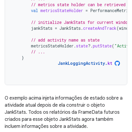
// metrics state holder can be retrieved r
val
metricsStateHolder
=
PerformanceMetric
// initialize JankStats for current window
jankStats
=
JankStats
.
createAndTrack
(
windo
// add activity name as state
metricsStateHolder
.
state
?.
putState
(
"Activi
// ...
}
JankLoggingActivity
.
kt
O exemplo acima injeta informações de estado sobre a
atividade atual depois de ela construir o objeto
JankStats. Todos os relatórios da FrameData futuros
criados para esse objeto JankStats agora também
incluem informações sobre a atividade.