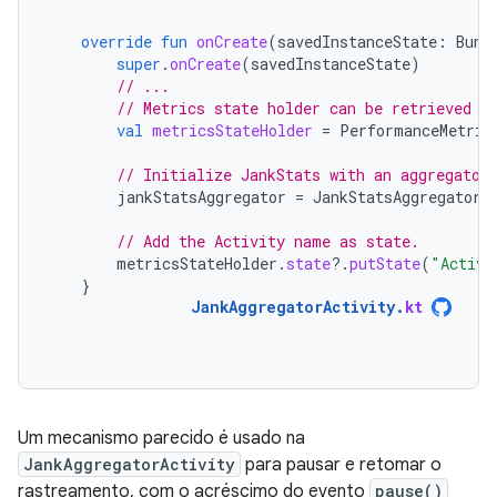
override
fun
onCreate
(
savedInstanceState
:
Bund
super
.
onCreate
(
savedInstanceState
)
// ...
// Metrics state holder can be retrieved r
val
metricsStateHolder
=
PerformanceMetric
// Initialize JankStats with an aggregator
jankStatsAggregator
=
JankStatsAggregator
(
// Add the Activity name as state.
metricsStateHolder
.
state
?.
putState
(
"Activi
}
JankAggregatorActivity
.
kt
Um mecanismo parecido é usado na
JankAggregatorActivity
para pausar e retomar o
rastreamento, com o acréscimo do evento
pause()