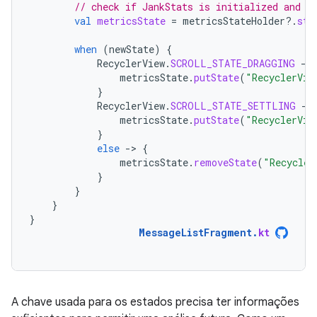
// check if JankStats is initialized and s
val
metricsState
=
metricsStateHolder
?.
sta
when
(
newState
)
{
RecyclerView
.
SCROLL_STATE_DRAGGING
-
>
metricsState
.
putState
(
"RecyclerVie
}
RecyclerView
.
SCROLL_STATE_SETTLING
-
>
metricsState
.
putState
(
"RecyclerVie
}
else
-
>
{
metricsState
.
removeState
(
"Recycler
}
}
}
}
MessageListFragment
.
kt
A chave usada para os estados precisa ter informações