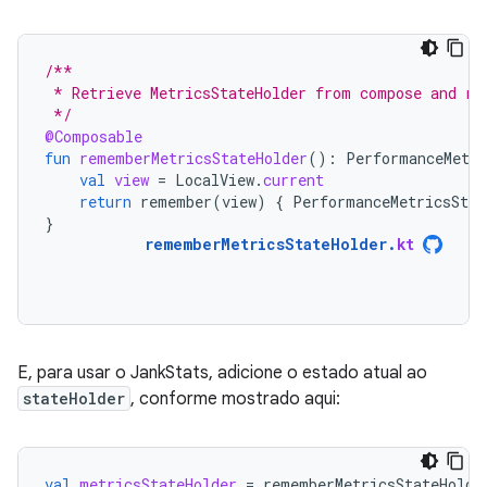
/**
 * Retrieve MetricsStateHolder from compose and re
 */
@Composable
fun
rememberMetricsStateHolder
():
PerformanceMetri
val
view
=
LocalView
.
current
return
remember
(
view
)
{
PerformanceMetricsStat
}
rememberMetricsStateHolder
.
kt
E, para usar o JankStats, adicione o estado atual ao
stateHolder
, conforme mostrado aqui:
val
metricsStateHolder
=
rememberMetricsStateHolde