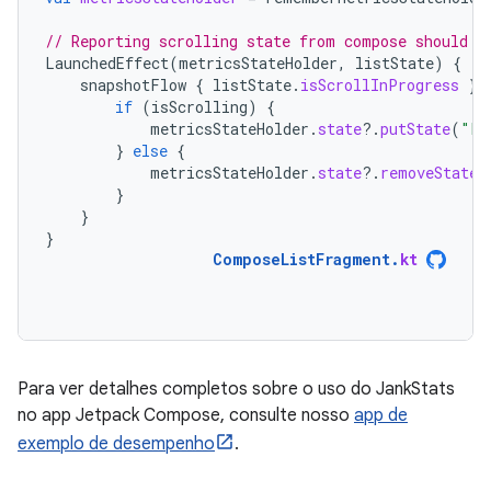
// Reporting scrolling state from compose should b
LaunchedEffect
(
metricsStateHolder
,
listState
)
{
snapshotFlow
{
listState
.
isScrollInProgress
}.
if
(
isScrolling
)
{
metricsStateHolder
.
state
?.
putState
(
"La
}
else
{
metricsStateHolder
.
state
?.
removeState
(
}
}
}
ComposeListFragment
.
kt
Para ver detalhes completos sobre o uso do JankStats
no app Jetpack Compose, consulte nosso
app de
exemplo de desempenho
.