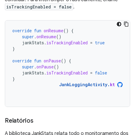
isTrackingEnabled = false
.
override
fun
onResume
()
{
super
.
onResume
()
jankStats
.
isTrackingEnabled
=
true
}
override
fun
onPause
()
{
super
.
onPause
()
jankStats
.
isTrackingEnabled
=
false
}
JankLoggingActivity
.
kt
Relatórios
A biblioteca JankStats relata todo o monitoramento dos