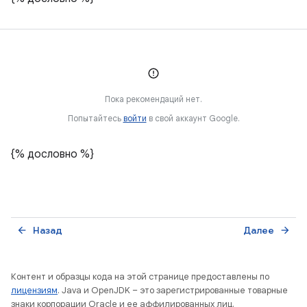
Пока рекомендаций нет.
Попытайтесь
войти
в свой аккаунт Google.
{% дословно %}
Назад
Далее
arrow_back
arrow_forward
Контент и образцы кода на этой странице предоставлены по
лицензиям
. Java и OpenJDK – это зарегистрированные товарные
знаки корпорации Oracle и ее аффилированных лиц.