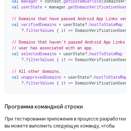
val
manager
=
context
.
getSystemService
(
DomainVerif
val
userState
=
manager
.
getDomainVerificationUserS
// Domains that have passed Android App Links veri
val
verifiedDomains
=
userState
?.
hostToStateMap
?.
filterValues
{
it
==
DomainVerificationUserS
// Domains that haven't passed Android App Links v
// user has associated with an app.
val
selectedDomains
=
userState
?.
hostToStateMap
?.
filterValues
{
it
==
DomainVerificationUserS
// All other domains.
val
unapprovedDomains
=
userState
?.
hostToStateMap
?.
filterValues
{
it
==
DomainVerificationUserS
Программа командной строки
При тестировании приложения в процессе разработки
вы можете выполнить следующую команду, чтобы