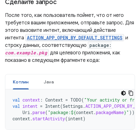
Сделайте запрос
После того, как пользователь поймет, что от него
требуется вашим приложением, отправьте запрос. Для
этого вызовите интент, включающий действие
интента
ACTION_APP_OPEN_BY_DEFAULT_SETTINGS
и
строку данных, соответствующую
package:
com.example.pkg
для целевого приложения, как
показано в следующем фрагменте кода:
Котлин
Java
val
context
:
Context
=
TODO
(
"Your activity or frag
val
intent
=
Intent
(
Settings
.
ACTION_APP_OPEN_BY_D
Uri
.
parse
(
"package:
${
context
.
packageName
}
"
))
context
.
startActivity
(
intent
)