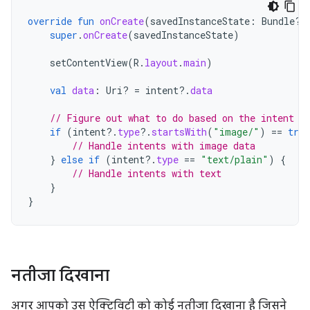
override
fun
onCreate
(
savedInstanceState
:
Bundle?)
super
.
onCreate
(
savedInstanceState
)
setContentView
(
R
.
layout
.
main
)
val
data
:
Uri? 
=
intent
?.
data
// Figure out what to do based on the intent t
if
(
intent
?.
type
?.
startsWith
(
"image/"
)
==
true
// Handle intents with image data
}
else
if
(
intent
?.
type
==
"text/plain"
)
{
// Handle intents with text
}
}
नतीजा दिखाना
अगर आपको उस ऐक्टिविटी को कोई नतीजा दिखाना है जिसने