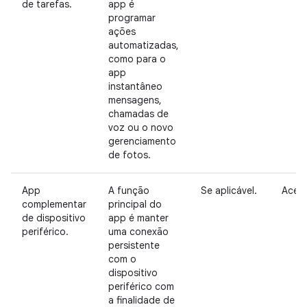
de tarefas.
app é
programar
ações
automatizadas,
como para o
app
instantâneo
mensagens,
chamadas de
voz ou o novo
gerenciamento
de fotos.
App
A função
Se aplicável.
Aceit
complementar
principal do
de dispositivo
app é manter
periférico.
uma conexão
persistente
com o
dispositivo
periférico com
a finalidade de