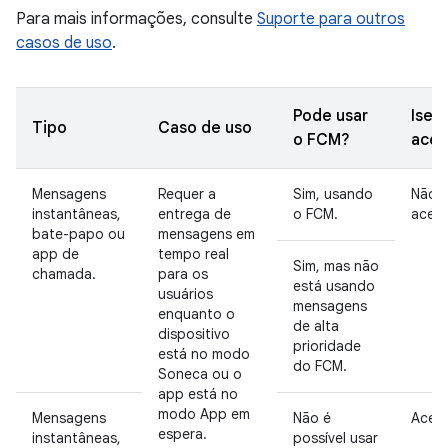
Para mais informações, consulte
Suporte para outros
casos de uso
.
Pode usar
Isen
Tipo
Caso de uso
o FCM?
acei
Mensagens
Requer a
Sim, usando
Não
instantâneas,
entrega de
o FCM.
aceit
bate-papo ou
mensagens em
app de
tempo real
Sim, mas não
chamada.
para os
está usando
usuários
mensagens
enquanto o
de alta
dispositivo
prioridade
está no modo
do FCM.
Soneca ou o
app está no
modo App em
Mensagens
Não é
Aceit
espera.
instantâneas,
possível usar