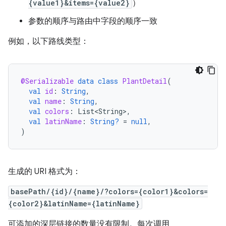
{value1}&items={value2}
）
参数的顺序与路由中字段的顺序一致
例如，以下路线类型：
@Serializable
data
class
PlantDetail
(
val
id
:
String
,
val
name
:
String
,
val
colors
:
List<String>
,
val
latinName
:
String?
=
null
,
)
生成的 URI 格式为：
basePath/{id}/{name}/?colors={color1}&colors=
{color2}&latinName={latinName}
可添加的深层链接的数量没有限制。每次调用