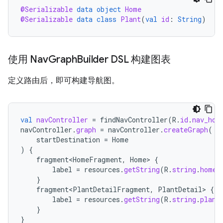
@Serializable
data
object
Home
@Serializable
data
class
Plant
(
val
id
:
String
)
使用 Nav
Graph
Builder DSL 构建图表
定义路由后，即可构建导航图。
val
navController
=
findNavController
(
R
.
id
.
nav_hos
navController
.
graph
=
navController
.
createGraph
(
startDestination
=
Home
)
{
fragment<HomeFragment
,
Home
>
{
label
=
resources
.
getString
(
R
.
string
.
home_
}
fragment<PlantDetailFragment
,
PlantDetail
>
{
label
=
resources
.
getString
(
R
.
string
.
plant
}
}