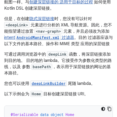
航图一样。与
创建深层链接的 适用于目标的过程
如何使用
Kotlin DSL 创建深层链接。
但是，在创建
隐式深层链接
时，您没有可以针对
<deepLink>
元素进行分析的 XML 导航资源。因此，您不
能指望通过放置
<nav-graph>
元素，并且必须改为添加
intent
AndroidManifest.xml
过滤器
。目的 过滤器应该与
以下文件的基本路径、操作和 MIME 类型 应用的深层链接
可通过调用浏览器中的
deepLink
函数，将深层链接添加
到目的地。 目的地的 lambda。它接受作为参数化类型的路
线，以及 参数
basePath
，表示用于深层链接的网址的基
本路径。
您也可以使用
deepLinkBuilder
尾随 lambda。
以下示例会为
Home
目标创建深层链接 URI。
@Serializable
data
object
Home