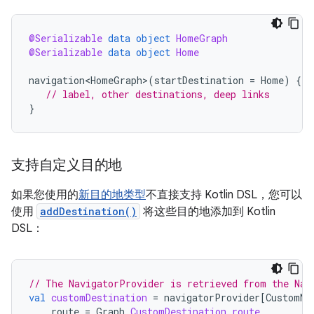
@Serializable
data
object
HomeGraph
@Serializable
data
object
Home
navigation<HomeGraph>
(
startDestination
=
Home
)
{
// label, other destinations, deep links
}
支持自定义目的地
如果您使用的
新目的地类型
不直接支持 Kotlin DSL，您可以
使用
addDestination()
将这些目的地添加到 Kotlin
DSL：
// The NavigatorProvider is retrieved from the Nav
val
customDestination
=
navigatorProvider
[
CustomNa
route
=
Graph
.
CustomDestination
.
route