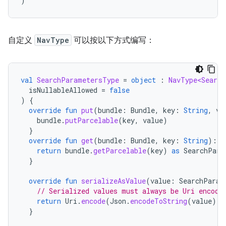
)
自定义
NavType
可以按以下方式编写：
val
SearchParametersType
=
object
:
NavType<Search
isNullableAllowed
=
false
)
{
override
fun
put
(
bundle
:
Bundle
,
key
:
String
,
va
bundle
.
putParcelable
(
key
,
value
)
}
override
fun
get
(
bundle
:
Bundle
,
key
:
String
):
S
return
bundle
.
getParcelable
(
key
)
as
SearchPara
}
override
fun
serializeAsValue
(
value
:
SearchParam
// Serialized values must always be Uri encode
return
Uri
.
encode
(
Json
.
encodeToString
(
value
))
}