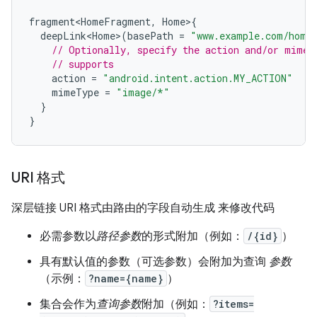
fragment<HomeFragment
,
Home
>
{
deepLink<Home>
(
basePath
=
"www.example.com/home
// Optionally, specify the action and/or mime 
// supports
action
=
"android.intent.action.MY_ACTION"
mimeType
=
"image/*"
}
}
URI 格式
深层链接 URI 格式由路由的字段自动生成 来修改代码
必需参数以
路径参数
的形式附加（例如：
/{id}
）
具有默认值的参数（可选参数）会附加为查询
参数
（示例：
?name={name}
）
集合会作为
查询参数
附加（例如：
?items=