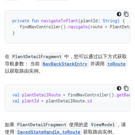
private
fun
navigateToPlant
(
plantId
:
String
)
{
findNavController
().
navigate
(
route
=
PlantDetai
}
在
PlantDetailFragment
中，您可以通过以下方式获取
导航参数： 当前
NavBackStackEntry
并调用
toRoute
以获取路由实例。
val
plantDetailRoute
=
findNavController
().
getBack
val
plantId
=
plantDetailRoute
.
id
如果
PlantDetailFragment
使用的是
ViewModel
，请
使用
SavedStateHandle.toRoute
获取路由实例。