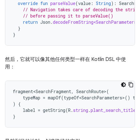
override
fun
parseValue
(
value
:
String
):
SearchPa
// Navigation takes care of decoding the strin
// before passing it to parseValue()
return
Json
.
decodeFromString<SearchParameters>
}
}
然后，它就可以像其他任何类型一样在 Kotlin DSL 中使
用：
fragment<SearchFragment
,
SearchRoute
>
(
typeMap
=
mapOf
(
typeOf<SearchParameters>
()
to
)
{
label
=
getString
(
R
.
string
.
plant_search_title
)
}