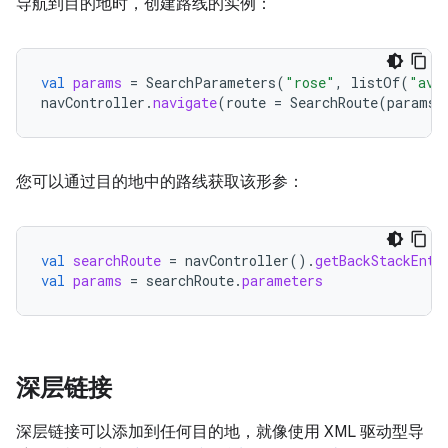
导航到目的地时，创建路线的实例：
val
params
=
SearchParameters
(
"rose"
,
listOf
(
"ava
navController
.
navigate
(
route
=
SearchRoute
(
params
)
您可以通过目的地中的路线获取该形参：
val
searchRoute
=
navController
().
getBackStackEntr
val
params
=
searchRoute
.
parameters
深层链接
深层链接可以添加到任何目的地，就像使用 XML 驱动型导