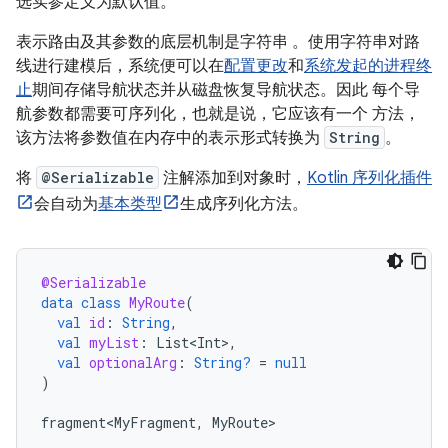
选实参定义为默认值。
表示路由及其参数的底层机制是字符串 。使用字符串对路
线进行建模后，系统便可以在
配置更改
和
系统发起的进程终
止
期间存储导航状态并从磁盘恢复导航状态。因此 每个导
航参数都需要可序列化，也就是说，它应该有一个 方法，
该方法将参数值在内存中的表示形式转换为
String
。
将
@Serializable
注解添加到对象时，
Kotlin 序列化插件
会自动为
基本类型
生成序列化方法。
@Serializable
data
class
MyRoute
(
val
id
:
String
,
val
myList
:
List<Int>
,
val
optionalArg
:
String?
=
null
)
fragment<MyFragment
,
MyRoute