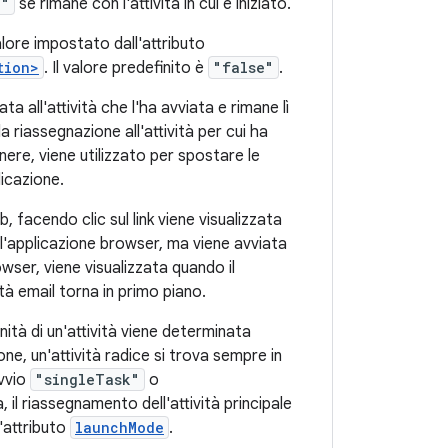
e"
se rimane con l'attività in cui è iniziato.
alore impostato dall'attributo
tion>
. Il valore predefinito è
"false"
.
 all'attività che l'ha avviata e rimane lì
a riassegnazione all'attività per cui ha
enere, viene utilizzato per spostare le
licazione.
 facendo clic sul link viene visualizzata
all'applicazione browser, ma viene avviata
rowser, viene visualizzata quando il
tà email torna in primo piano.
finità di un'attività viene determinata
ione, un'attività radice si trova sempre in
avvio
"singleTask"
o
, il riassegnamento dell'attività principale
l'attributo
launchMode
.