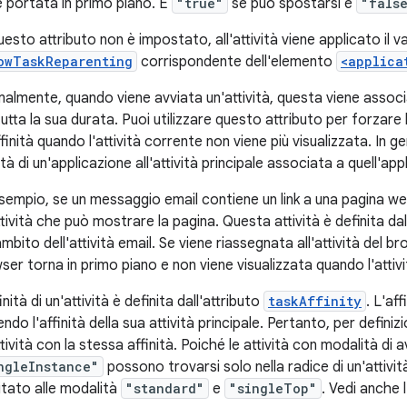
e portata in primo piano. È
"true"
se può spostarsi e
"fals
uesto attributo non è impostato, all'attività viene applicato il v
owTaskReparenting
corrispondente dell'elemento
<applica
almente, quando viene avviata un'attività, questa viene associata
utta la sua durata. Puoi utilizzare questo attributo per forzare l
finità quando l'attività corrente non viene più visualizzata. In g
ità di un'applicazione all'attività principale associata a quell'app
sempio, se un messaggio email contiene un link a una pagina web,
ttività che può mostrare la pagina. Questa attività è definita d
ambito dell'attività email. Se viene riassegnata all'attività del b
ser torna in primo piano e non viene visualizzata quando l'attivi
inità di un'attività è definita dall'attributo
taskAffinity
. L'af
ndo l'affinità della sua attività principale. Pertanto, per definiz
tività con la stessa affinità. Poiché le attività con modalità di 
ngleInstance"
possono trovarsi solo nella radice di un'attività
mitato alle modalità
"standard"
e
"singleTop"
. Vedi anche 