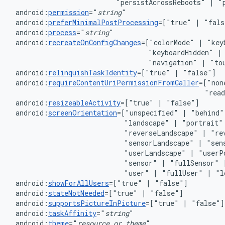
"persistAcrossReboots"
|
android:
permission
="
string
android:
preferMinimalPostProcessing
=["true"
|
android:
process
="
string
android:
recreateOnConfigChanges
=["colorMode"
|
"key
"keyboardHidden"
|
"navigation"
|
android:
relinquishTaskIdentity
=["true"
|
android:
requireContentUriPermissionFromCaller
=["non
"rea
android:
resizeableActivity
=["true"
|
android:
screenOrientation
=["unspecified"
|
"behind"
"landscape"
|
"portrait"
"reverseLandscape"
|
"re
"sensorLandscape"
|
"sen
"userLandscape"
|
"userP
"sensor"
|
"fullSensor"
"user"
|
"fullUser"
|
android:
showForAllUsers
=["true"
|
android:
stateNotNeeded
=["true"
|
android:
supportsPictureInPicture
=["true"
|
android:
taskAffinity
="
string
android:
theme
="
resource
or
theme