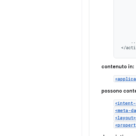
..
</acti
contenuto in:
<applica
possono cont
<intent-
<meta-d
<layout>
<propert