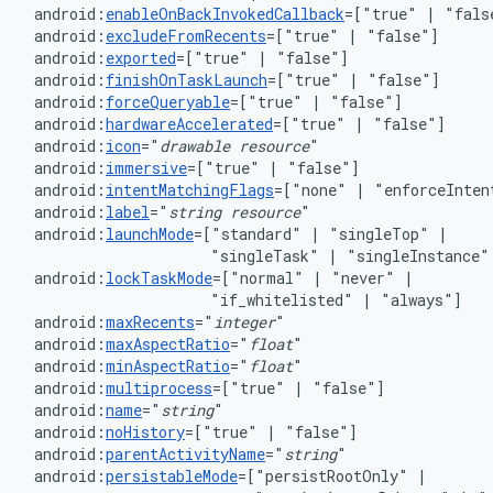
android:
enableOnBackInvokedCallback
=["true"
|
android:
excludeFromRecents
=["true"
|
android:
exported
=["true"
|
android:
finishOnTaskLaunch
=["true"
|
android:
forceQueryable
=["true"
|
android:
hardwareAccelerated
=["true"
|
android:
icon
="
drawable
resource
android:
immersive
=["true"
|
android:
intentMatchingFlags
=["none"
|
"enforceInten
android:
label
="
string
resource
android:
launchMode
=["standard"
|
"singleTop"
"singleTask"
|
"singleInstance"
android:
lockTaskMode
=["normal"
|
"never"
"if_whitelisted"
|
android:
maxRecents
="
integer
android:
maxAspectRatio
="
float
android:
minAspectRatio
="
float
android:
multiprocess
=["true"
|
android:
name
="
string
android:
noHistory
=["true"
|
"false"]
android:
parentActivityName
="
string
"
android:
persistableMode
=["persistRootOnly"
|