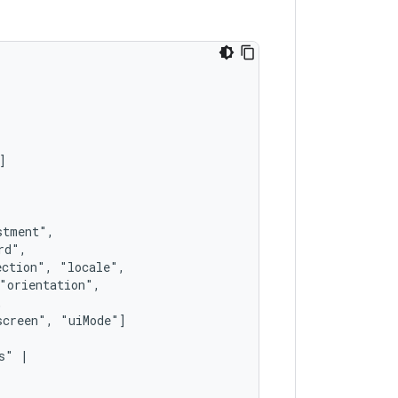
ection",
screen",
s"