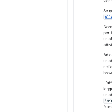
vien
Se q
all
Norm
per t
un'af
attiv
Ad e
un'a
nell'
brow
L'aff
legge
un'at
"si
è li