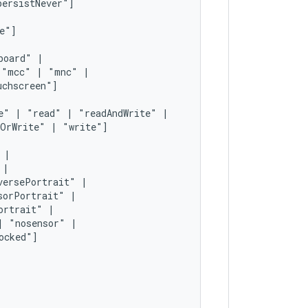
board"
"mcc"
|
"mnc"
e"
|
"read"
|
"readAndWrite"
dOrWrite"
|
"write"]
versePortrait"
sorPortrait"
ortrait"
|
"nosensor"