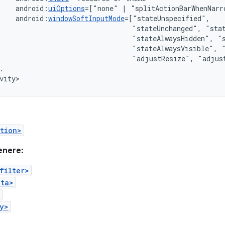
android:
uiOptions
=["none"
|
android:
windowSoftInputMode
"stateUnchanged",
"stateAlwaysHidden",
"stateAlwaysVisible",
"adjustResize",
"adjus
.

vity>
tion>
enere:
filter>
ata>
y>