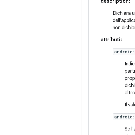
description:
Dichiara u
dell'appli
non dichia
attributi:
android
Indi
part
propr
dich
altr
Il v
android
Se l'