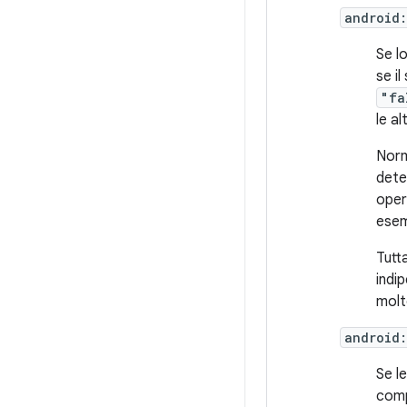
android
Se lo
se il
"fa
le al
Norma
dete
oper
esem
Tutt
indi
molt
android
Se l
comp