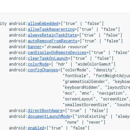
ity
android:
allowEmbedded
=["true"
|
android:
allowTaskReparenting
=["true"
|
android:
alwaysRetainTaskState
=["true"
|
android:
autoRemoveFromRecents
=["true"
|
android:
banner
="
drawable
resource
android:
canDisplayOnRemoteDevices
=["true"
|
android:
clearTaskOnLaunch
=["true"
|
android:
colorMode
=[
"hdr"
|
android:
configChanges
=["colorMode",
"fontScale",
"grammaticalGender",
"keyboardHidden",
"layoutDir
"mcc",
"mnc",
"navigation",
"screenLayout",
"smallestScreenSize",
"touch
android:
directBootAware
=["true"
|
android:
documentLaunchMode
=["intoExisting"
|
"alway
"none"
|
android:
enabled
=["true"
|