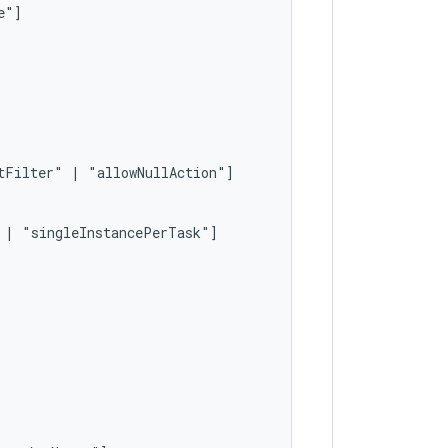
tFilter"
|
|