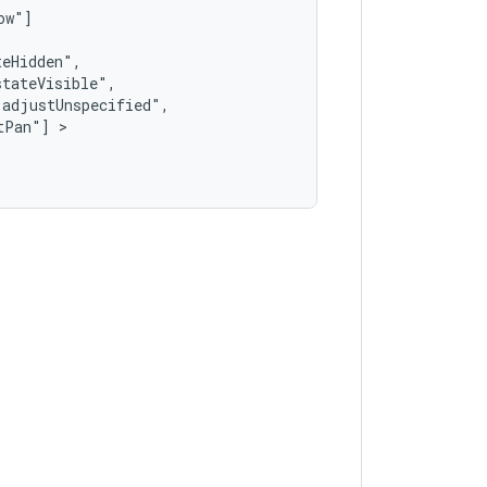
tPan"]
 >   