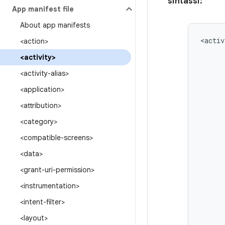
sintassi:
App manifest file
About app manifests
<activ
<action>
<activity>
<activity-alias>
<application>
<attribution>
<category>
<compatible-screens>
<data>
<grant-uri-permission>
<instrumentation>
<intent-filter>
<layout>