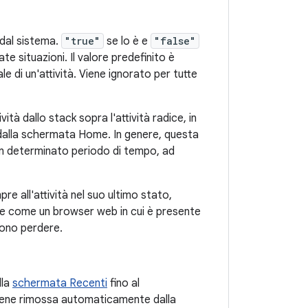
o dal sistema.
"true"
se lo è e
"false"
ate situazioni. Il valore predefinito è
ale di un'attività. Viene ignorato per tutte
ità dallo stack sopra l'attività radice, in
à dalla schermata Home. In genere, questa
 un determinato periodo di tempo, ad
pre all'attività nel suo ultimo stato,
one come un browser web in cui è presente
iono perdere.
lla
schermata Recenti
fino al
à viene rimossa automaticamente dalla