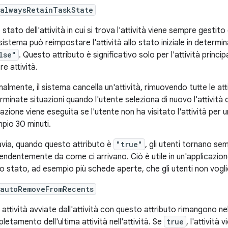
:alwaysRetainTaskState
 stato dell'attività in cui si trova l'attività viene sempre gestit
 sistema può reimpostare l'attività allo stato iniziale in determin
lse"
. Questo attributo è significativo solo per l'attività princip
tre attività.
lmente, il sistema cancella un'attività, rimuovendo tutte le attiv
rminate situazioni quando l'utente seleziona di nuovo l'attivit
azione viene eseguita se l'utente non ha visitato l'attività per
pio 30 minuti.
avia, quando questo attributo è
"true"
, gli utenti tornano sem
pendentemente da come ci arrivano. Ciò è utile in un'applicazi
o stato, ad esempio più schede aperte, che gli utenti non vogl
:autoRemoveFromRecents
e attività avviate dall'attività con questo attributo rimangono ne
letamento dell'ultima attività nell'attività. Se
true
, l'attivit