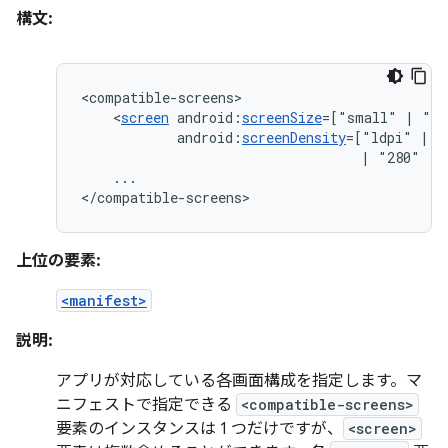
構文:
<
screen
android:
screenSize
=["small"
|
"no
android:
screenDensity
=["ldpi"
|
"
|
"280"
|
...

</compatible-screens>
上位の要素:
<manifest>
説明:
アプリが対応している各画面構成を指定します。マ
ニフェストで指定できる
<compatible-screens>
要素のインスタンスは 1 つだけですが、
<screen>