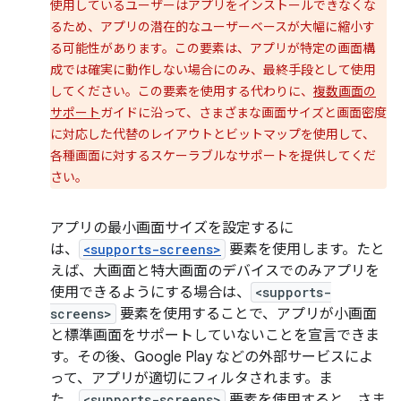
使用しているユーザーはアプリをインストールできなくな
るため、アプリの潜在的なユーザーベースが大幅に縮小す
る可能性があります。この要素は、アプリが特定の画面構
成では確実に動作しない場合にのみ、最終手段として使用
してください。この要素を使用する代わりに、
複数画面の
サポート
ガイドに沿って、さまざまな画面サイズと画面密度
に対応した代替のレイアウトとビットマップを使用して、
各種画面に対するスケーラブルなサポートを提供してくだ
さい。
アプリの最小画面サイズを設定するに
は、
<supports-screens>
要素を使用します。たと
えば、大画面と特大画面のデバイスでのみアプリを
使用できるようにする場合は、
<supports-
screens>
要素を使用することで、アプリが小画面
と標準画面をサポートしていないことを宣言できま
す。その後、Google Play などの外部サービスによ
って、アプリが適切にフィルタされます。ま
た、
<supports-screens>
要素を使用すると、さま