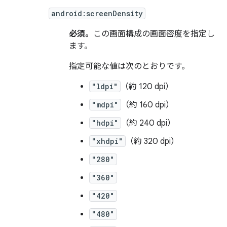
android:screenDensity
必須。
この画面構成の画面密度を指定し
ます。
指定可能な値は次のとおりです。
"ldpi"
（約 120 dpi）
"mdpi"
（約 160 dpi）
"hdpi"
（約 240 dpi）
"xhdpi"
（約 320 dpi）
"280"
"360"
"420"
"480"