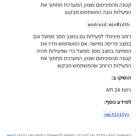
קטנה מהמינימום שצוין, המערכת תחתוך את
הפעילות גובה המשתמש מבקש.
android:minWidth
רוחב מינימלי לפעילות גם במצב מסך מפוצל וגם
במצב פריסה גמישה. אם המשתמש מזיז את
המחיצה במצב מסך מפוצל כדי שפעילות תהיה
קטנה מהמינימום שצוין, המערכת תחתוך את
הפעילות הרוחב שהמשתמש מבקש.
הושקו ב:
רמת API 24
למידע נוסף:
<activity>
דוגמאות התוכן והקוד שבדף הזה כפופות לרישיונות המפורטים בקטע
רישיון