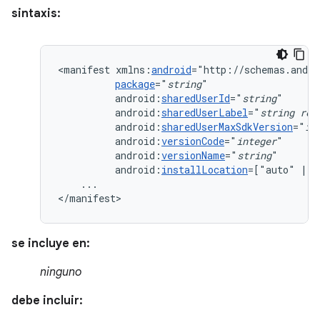
sintaxis:
<manifest
xmlns:
android
package
="
string
android:
sharedUserId
="
string
android:
sharedUserLabel
="
string
res
android:
sharedUserMaxSdkVersion
="
in
android:
versionCode
="
integer
android:
versionName
="
string
android:
installLocation
=["auto"
|
"
...

</manifest>
se incluye en:
ninguno
debe incluir: