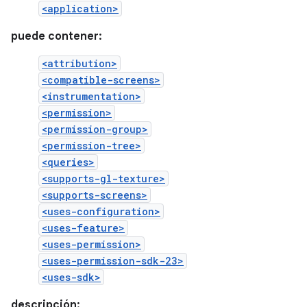
<application>
puede contener:
<attribution>
<compatible-screens>
<instrumentation>
<permission>
<permission-group>
<permission-tree>
<queries>
<supports-gl-texture>
<supports-screens>
<uses-configuration>
<uses-feature>
<uses-permission>
<uses-permission-sdk-23>
<uses-sdk>
descripción: