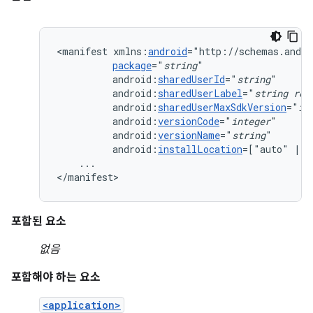
<manifest
xmlns:
android
package
="
string
android:
sharedUserId
="
string
android:
sharedUserLabel
="
string
res
android:
sharedUserMaxSdkVersion
="
in
android:
versionCode
="
integer
android:
versionName
="
string
android:
installLocation
=["auto"
|
"
...

</manifest>
포함된 요소
없음
포함해야 하는 요소
<application>