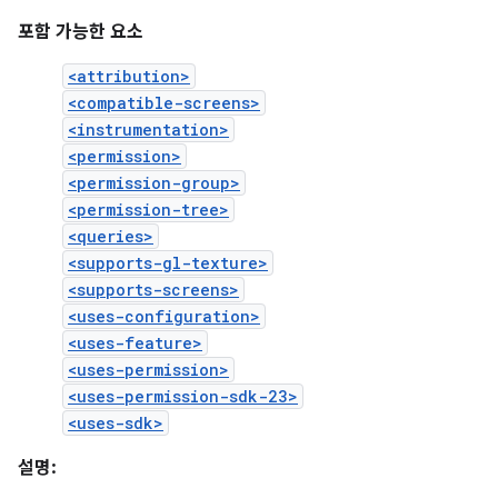
포함 가능한 요소
<attribution>
<compatible-screens>
<instrumentation>
<permission>
<permission-group>
<permission-tree>
<queries>
<supports-gl-texture>
<supports-screens>
<uses-configuration>
<uses-feature>
<uses-permission>
<uses-permission-sdk-23>
<uses-sdk>
설명: