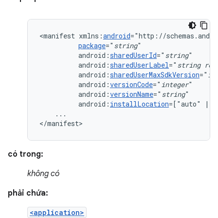
<manifest
xmlns:
android
package
="
string
android:
sharedUserId
="
string
android:
sharedUserLabel
="
string
res
android:
sharedUserMaxSdkVersion
="
in
android:
versionCode
="
integer
android:
versionName
="
string
android:
installLocation
=["auto"
|
"
...

</manifest>
có trong:
không có
phải chứa:
<application>