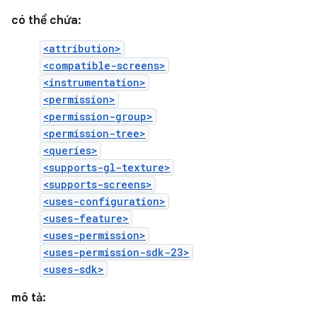
có thể chứa:
<attribution>
<compatible-screens>
<instrumentation>
<permission>
<permission-group>
<permission-tree>
<queries>
<supports-gl-texture>
<supports-screens>
<uses-configuration>
<uses-feature>
<uses-permission>
<uses-permission-sdk-23>
<uses-sdk>
mô tả: