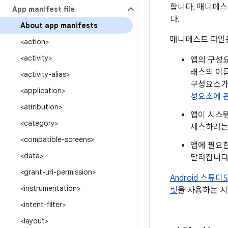
합니다.
매니페스트
App manifest file
다.
About app manifests
매니페스트 파일은
<action>
<activity>
앱의 구성요소
래스의 이름
<activity-alias>
구성요소가
<application>
성요소에 
<attribution>
앱이 시스템
<category>
세스하려는
<compatible-screens>
앱에 필요한
<data>
달라집니다
<grant-uri-permission>
Android 스튜디
<instrumentation>
릿
을 사용하는 
<intent-filter>
<layout>