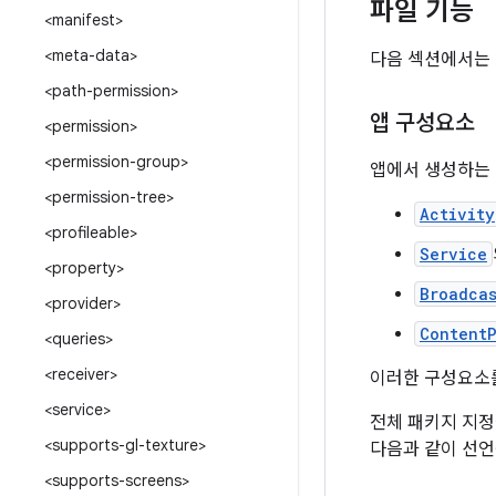
파일 기능
<manifest>
<meta-data>
다음 섹션에서는 
<path-permission>
앱 구성요소
<permission>
<permission-group>
앱에서 생성하는
<permission-tree>
Activity
<profileable>
Service
<property>
Broadca
<provider>
Content
<queries>
<receiver>
이러한 구성요소를
<service>
전체 패키지 지
<supports-gl-texture>
다음과 같이 선언
<supports-screens>