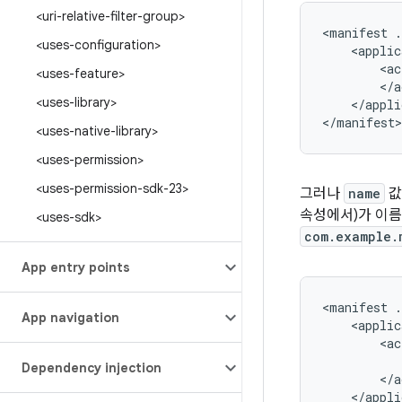
<uri-relative-filter-group>
<manifest
.
<uses-configuration>
<applic
<ac
<uses-feature>
<uses-library>
</appli
</manifest>
<uses-native-library>
<uses-permission>
<uses-permission-sdk-23>
그러나
name
값
속성에서)가 이름
<uses-sdk>
com.example.
App entry points
<manifest
.
App navigation
<applic
<ac
Dependency injection
</appli