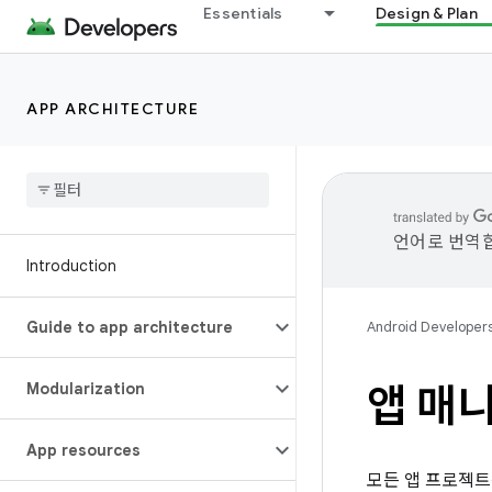
Essentials
Design & Plan
APP ARCHITECTURE
언어로 번역합
Introduction
Guide to app architecture
Android Developer
Modularization
앱 매
App resources
모든 앱 프로젝