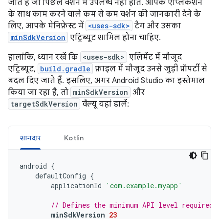
जाते हैं जो पिछले वर्शन में उपलब्ध नहीं होते. आपके ऐप्लिकेशन
के साथ काम करने वाले कम से कम वर्शन की जानकारी देने के
लिए, आपके मेनिफ़ेस्ट में
<uses-sdk>
टैग और उसका
minSdkVersion
एट्रिब्यूट शामिल होना चाहिए.
हालांकि, ध्यान रखें कि
<uses-sdk>
एलिमेंट में मौजूद
एट्रिब्यूट,
build.gradle
फ़ाइल में मौजूद उनसे जुड़ी प्रॉपर्टी से
बदल दिए जाते हैं. इसलिए, अगर Android Studio का इस्तेमाल
किया जा रहा है, तो
minSdkVersion
और
targetSdkVersion
वैल्यू यहां डालें:
शानदार
Kotlin
android
{
defaultConfig
{
applicationId
'com.example.myapp'
// Defines the minimum API level required 
minSdkVersion
23