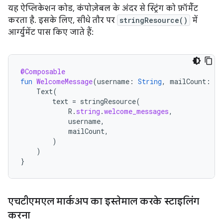
यह ऐप्लिकेशन कोड, कंपोज़ेबल के अंदर से स्ट्रिंग को फ़ॉर्मैट
करता है. इसके लिए, सीधे तौर पर
stringResource()
में
आर्ग्युमेंट पास किए जाते हैं:
@Composable
fun
WelcomeMessage
(
username
:
String
,
mailCount
:
In
Text
(
text
=
stringResource
(
R
.
string
.
welcome_messages
,
username
,
mailCount
,
)
)
}
एचटीएमएल मार्कअप का इस्तेमाल करके स्टाइलिंग
करना