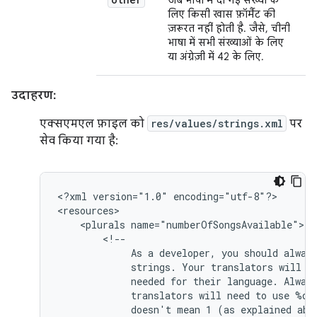
जब भाषा में दी गई संख्या के
लिए किसी खास फ़ॉर्मैट की
ज़रूरत नहीं होती है. जैसे, चीनी
भाषा में सभी संख्याओं के लिए
या अंग्रेज़ी में 42 के लिए.
उदाहरण:
एक्सएमएल फ़ाइल को
res/values/strings.xml
पर
सेव किया गया है:
<?xml
version="1.0"
encoding="utf-8"?>

<plurals
As
a
developer,
you
should
alway
strings.
Your
translators
will
k
needed
for
their
language.
Alway
translators
will
need
to
use
%d
doesn't
mean
1
(as
explained