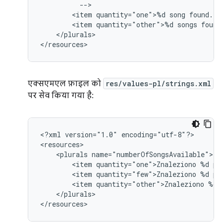
<item
quantity="one">%d
song
<item
quantity="other">%d
songs
</plurals>

</resources>
एक्सएमएल फ़ाइल को
res/values-pl/strings.xml
पर सेव किया गया है:
<?xml
version="1.0"
encoding="utf-8"?>

<plurals
<item
quantity="one">Znaleziono
%d
<item
quantity="few">Znaleziono
%d
<item
quantity="other">Znaleziono
%d
</plurals>

</resources>