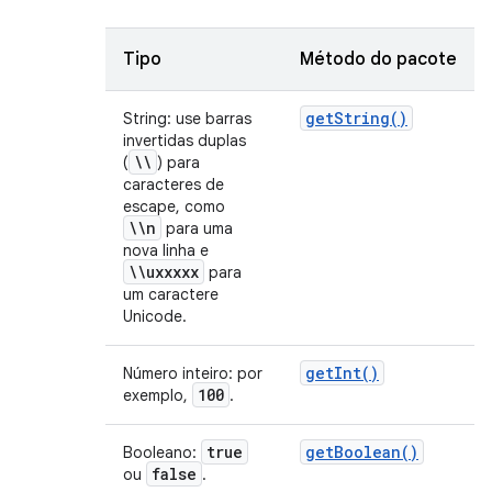
Tipo
Método do pacote
get
String(
)
String: use barras
invertidas duplas
\\
(
) para
caracteres de
escape, como
\\n
para uma
nova linha e
\\uxxxxx
para
um caractere
Unicode.
get
Int(
)
Número inteiro: por
100
exemplo,
.
true
get
Boolean(
)
Booleano:
false
ou
.