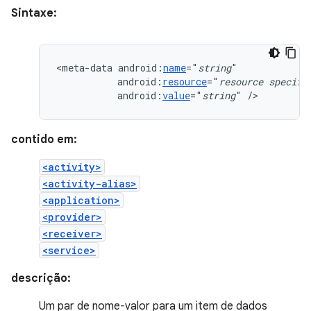
Sintaxe:
<meta-data
android:
name
="
string
android:
resource
="
resource
specifi
android:
value
="
string
"
/>
contido em:
<activity>
<activity-alias>
<application>
<provider>
<receiver>
<service>
descrição:
Um par de nome-valor para um item de dados