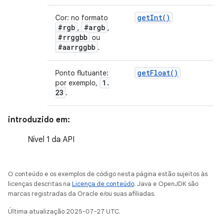
get
Int(
)
Cor: no formato
#rgb
#argb
,
,
#rrggbb
ou
#aarrggbb
.
get
Float(
)
Ponto flutuante:
1
.
por exemplo,
23
.
introduzido em:
Nível 1 da API
O conteúdo e os exemplos de código nesta página estão sujeitos às
licenças descritas na
Licença de conteúdo
. Java e OpenJDK são
marcas registradas da Oracle e/ou suas afiliadas.
Última atualização 2025-07-27 UTC.