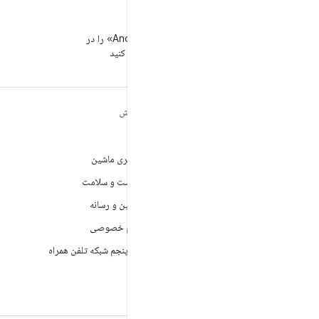
WeChat
«توسعه‌دهندگان Android» را در
WeChat دنبال کنید
مطالب بیشتر درباره
کاوش
ANDROID
بازی
Android
یادگیری ماشین
Android برای سازمان‌ها
بهداشت و سلامت
امنیت
دوربین و رسانه
منبع آزاد
حریم خصوصی
اخبار
نسل پنجم شبکه تلفن همراه
وبلاگ
پادکست‌ها