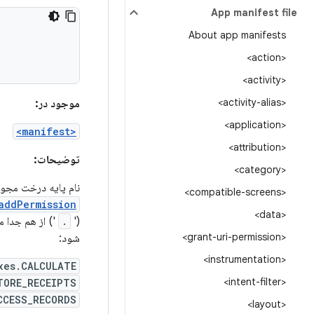
App manifest file
About app manifests
<action>
<activity>
<activity-alias>
موجود در:
<application>
<manifest>
<attribution>
توضیحات:
<category>
نام پایه درخت مجوزه
<compatible-screens>
ddPermission()
<data>
('
.
') از هم جدا م
<grant-uri-permission>
شود:
<instrumentation>
xes.CALCULATE
<intent-filter>
TORE_RECEIPTS
CCESS_RECORDS
<layout>