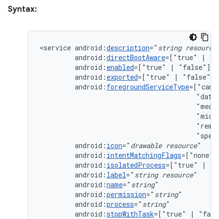
Syntax:
<service
android:
description
="
string
resource
android:
directBootAware
=["true"
|
android:
enabled
=["true"
|
android:
exported
=["true"
|
android:
foregroundServiceType
=["came
"data
"medi
"micr
"remo
"spec
android:
icon
="
drawable
resource
android:
intentMatchingFlags
=["none"
android:
isolatedProcess
=["true"
|
android:
label
="
string
resource
android:
name
="
string
android:
permission
="
string
android:
process
="
string
android:
stopWithTask
=["true"
|