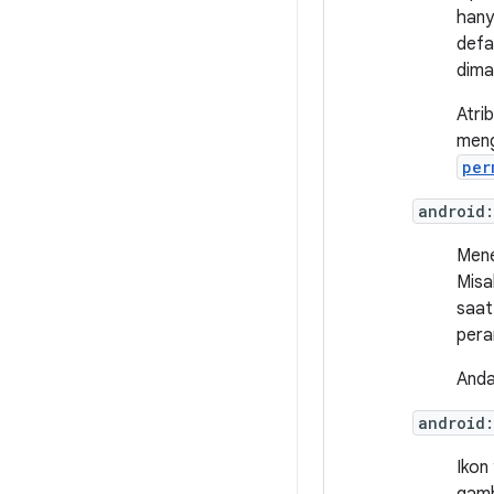
hany
defa
dima
Atri
meng
per
android
Mene
Misa
saat
pera
Anda
android
Ikon