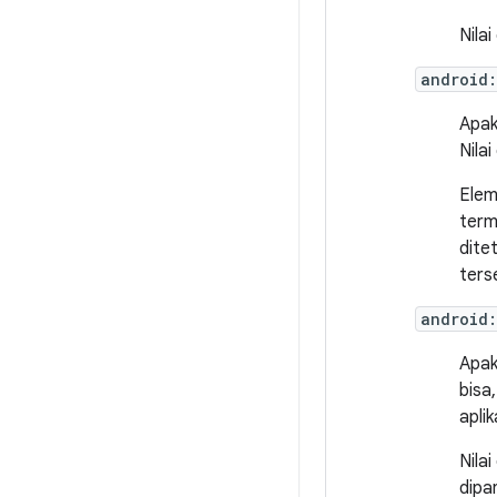
Nila
android
Apak
Nila
Ele
term
dite
ters
android
Apak
bisa
apli
Nila
dipa