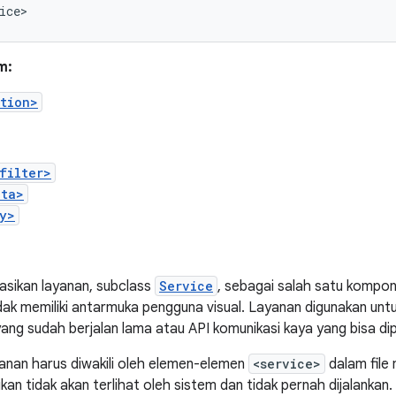
ice>
m:
tion>
filter>
ata>
y>
asikan layanan, subclass
Service
, sebagai salah satu komponen
dak memiliki antarmuka pengguna visual. Layanan digunakan un
ang sudah berjalan lama atau API komunikasi kaya yang bisa dipan
anan harus diwakili oleh elemen-elemen
<service>
dalam file 
ikan tidak akan terlihat oleh sistem dan tidak pernah dijalankan.