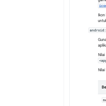
gamb
ico
Ikon
untu
android:
Guna
apli
Nila
<ap
Nila
B
n