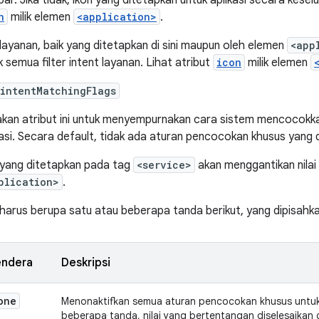
ar. Jika tidak, ikon yang ditetapkan untuk aplikasi secara kesel
n
milik elemen
<application>
.
 layanan, baik yang ditetapkan di sini maupun oleh elemen
<app
k semua filter intent layanan. Lihat atribut
icon
milik elemen
intentMatchingFlags
kan atribut ini untuk menyempurnakan cara sistem mencocokk
kasi. Secara default, tidak ada aturan pencocokan khusus yang 
i yang ditetapkan pada tag
<service>
akan menggantikan nilai
plication>
.
i harus berupa satu atau beberapa tanda berikut, yang dipisahka
endera
Deskripsi
one
Menonaktifkan semua aturan pencocokan khusus untu
beberapa tanda, nilai yang bertentangan diselesaikan