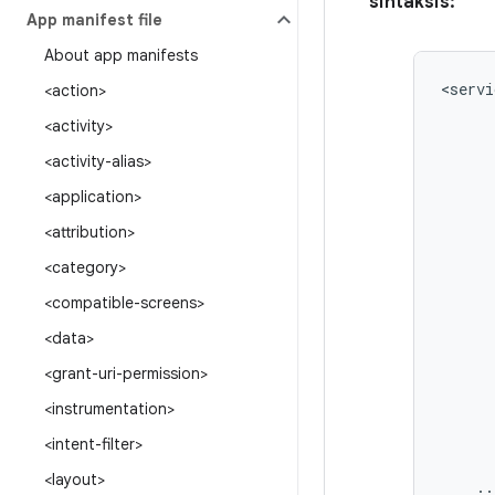
sintaksis:
App manifest file
About app manifests
<servi
<action>
<activity>
<activity-alias>
<application>
<attribution>
<category>
<compatible-screens>
<data>
<grant-uri-permission>
<instrumentation>
<intent-filter>
<layout>
..