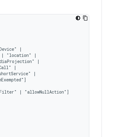
Device"
|
"location"
diaProjection"
Call"
shortService"
Filter"
|