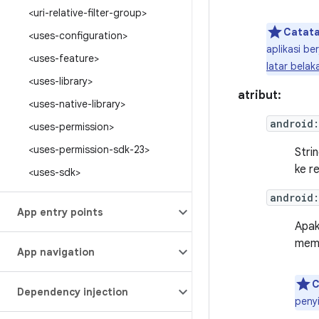
<uri-relative-filter-group>
Catata
<uses-configuration>
aplikasi b
<uses-feature>
latar belak
<uses-library>
atribut:
<uses-native-library>
android:
<uses-permission>
<uses-permission-sdk-23>
Stri
ke r
<uses-sdk>
android
App entry points
Apak
memb
App navigation
C
Dependency injection
peny