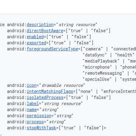
ce
android:
description
="
string
resource
android:
directBootAware
=["true"
|
android:
enabled
=["true"
|
android:
exported
=["true"
|
android:
foregroundServiceType
=["camera"
|
"connected
"dataSync"
|
"health"
"mediaPlayback"
|
"me
"microphone"
|
"phone
"remoteMessaging"
|
"
"specialUse"
|
android:
icon
="
drawable
resource
android:
intentMatchingFlags
=["none"
|
"enforceIntent
android:
isolatedProcess
=["true"
|
android:
label
="
string
resource
android:
name
="
string
android:
permission
="
string
android:
process
="
string
android:
stopWithTask
=["true"
|
.
