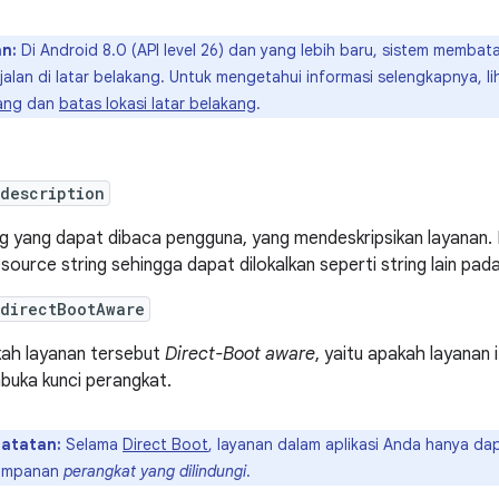
n:
Di Android 8.0 (API level 26) dan yang lebih baru, sistem membata
erjalan di latar belakang. Untuk mengetahui informasi selengkapnya
ang
dan
batas lokasi latar belakang
.
description
ng yang dapat dibaca pengguna, yang mendeskripsikan layanan. 
esource string sehingga dapat dilokalkan seperti string lain p
:directBootAware
ah layanan tersebut
Direct-Boot aware
, yaitu apakah layanan
uka kunci perangkat.
atatan:
Selama
Direct Boot
, layanan dalam aplikasi Anda hanya d
impanan
perangkat yang dilindungi
.