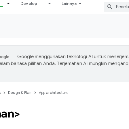
Develop
Lainnya
Google menggunakan teknologi AI untuk menerje
dalam bahasa pilihan Anda. Terjemahan AI mungkin mengan
s
Design & Plan
App architecture
nan>