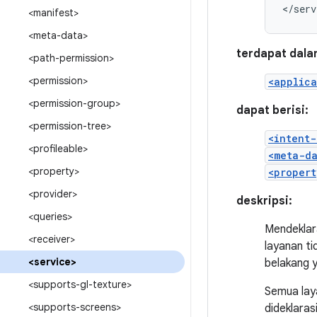
</serv
<manifest>
<meta-data>
terdapat dala
<path-permission>
<permission>
<applica
<permission-group>
dapat berisi:
<permission-tree>
<intent-
<profileable>
<meta-d
<property>
<propert
<provider>
deskripsi:
<queries>
Mendeklar
<receiver>
layanan ti
<service>
belakang y
<supports-gl-texture>
Semua lay
<supports-screens>
dideklaras