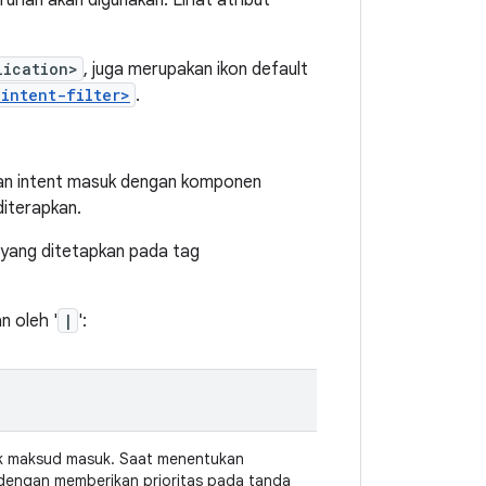
uruhan akan digunakan. Lihat atribut
lication>
, juga merupakan ikon default
<intent-filter>
.
an intent masuk dengan komponen
diterapkan.
 yang ditetapkan pada tag
n oleh '
|
':
k maksud masuk. Saat menentukan
 dengan memberikan prioritas pada tanda