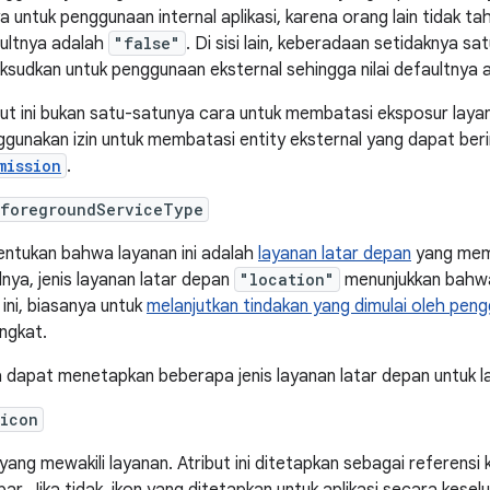
a untuk penggunaan internal aplikasi, karena orang lain tidak tahu
ultnya adalah
"false"
. Di sisi lain, keberadaan setidaknya sa
ksudkan untuk penggunaan eksternal sehingga nilai defaultnya
but ini bukan satu-satunya cara untuk membatasi eksposur layana
gunakan izin untuk membatasi entity eksternal yang dapat berin
mission
.
:foregroundServiceType
ntukan bahwa layanan ini adalah
layanan latar depan
yang meme
lnya, jenis layanan latar depan
"location"
menunjukkan bahwa
 ini, biasanya untuk
melanjutkan tindakan yang dimulai oleh pen
ngkat.
 dapat menetapkan beberapa jenis layanan latar depan untuk l
:icon
 yang mewakili layanan. Atribut ini ditetapkan sebagai referensi 