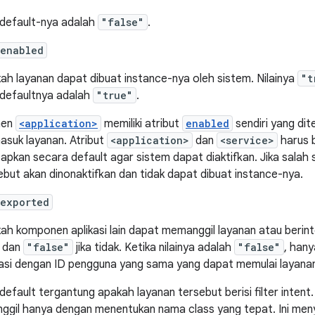
i default-nya adalah
"false"
.
:enabled
ah layanan dapat dibuat instance-nya oleh sistem. Nilainya
"t
i defaultnya adalah
"true"
.
men
<application>
memiliki atribut
enabled
sendiri yang di
asuk layanan. Atribut
<application>
dan
<service>
harus b
tapkan secara default agar sistem dapat diaktifkan. Jika salah
ebut akan dinonaktifkan dan tidak dapat dibuat instance-nya.
:exported
ah komponen aplikasi lain dapat memanggil layanan atau berint
, dan
"false"
jika tidak. Ketika nilainya adalah
"false"
, han
kasi dengan ID pengguna yang sama yang dapat memulai layana
i default tergantung apakah layanan tersebut berisi filter intent
nggil hanya dengan menentukan nama class yang tepat. Ini men