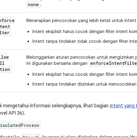
none
.
nforce
Menerapkan pencocokan yang lebih ketat untuk intent
tent
Intent eksplisit harus cocok dengan filter intent k
lter
Intent tanpa tindakan tidak cocok dengan filter int
llow
Melonggarkan aturan pencocokan untuk mengizinkan 
ll
enforceIntentFilte
ini digunakan bersama dengan
tion
Intent eksplisit harus cocok dengan filter intent k
Intent tanpa tindakan diizinkan untuk mencocokkan f
k mengetahui informasi selengkapnya, lihat bagian
Intent yang
evel API 36).
isolatedProcess