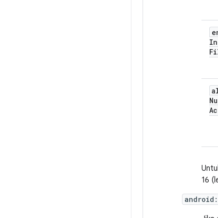
e
In
Fi
a
Nu
Ac
Untu
16 (l
android: